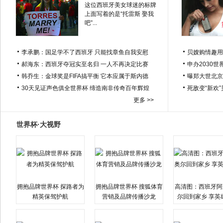
这位西班牙美女球迷的标牌
上面写着的是“托雷斯 娶我
吧”...
李承鹏：国足学不了西班牙 只能找章鱼自我安慰
贝嫂购情趣用
郝海东：西班牙夺冠实至名归 一人不再决定比赛
申办2030世
韩乔生：金球奖是FIFA搞平衡 它本应属于斯内德
曝郑大世北京
30天见证声色俱全世界杯 缔造南非传奇百年辉煌
死敌变“新欢
更多 >>
世界杯·大视野
拥抱品牌世界杯 探路者为
拥抱品牌世界杯 搜狐体育
高清图：西班牙阿
精英保驾护航
营销及品牌传播沙龙
尔回到家乡 享英