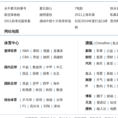
永不磨灭的番号
夏日甜心
7电影
快乐
新还珠格格
姚明退役
2011上海车展
私募
2011高考试题答案
感动中国十大母亲评选
社区2010年度行业口碑
贵州
榜
网站地图
体育中心
搜狐
|
ChinaRen
|
焦
篮球世界
|
NBA
|
赛程
|
视频
|
直播表
新闻
|
军事
|
公益
|
|
CBA
|
男篮
|
姚明
|
易建联
财经
|
股票
|
理财
|
汽车
|
购车
|
家居
|
国内足球
|
中超
|
数据库
|
中甲
|
中乙
|
国足
|
国奥
|
国青
|
女足
女人
|
母婴
|
新娘
|
旅游
|
天气
|
健康
|
国际足球
|
英超
|
意甲
|
西甲
|
海外
IT
|
数码
|
手机
|
|
欧预赛
|
欧冠
|
欧联
|
数据
博客
|
圈子
|
邮箱
|
综合体育
|
乒乓球
|
排球
|
体操
|
台球
天龙
|
鹿鼎记
|
短信
|
F1
|
高尔夫
|
刘翔
|
滚动
搜狗
|
输入法
|
地图