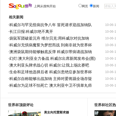
上网从搜狗开始
网页
新闻
相关新闻
·
科威尔与罕见怪病抗争八年 冒死请求迎战加纳队
10-06-
·
长江日报:科威尔绝不离开
10-06-
·
袋鼠军团破釜沉舟 维尔贝克:用科威尔对抗加纳
10-06-
·
科威尔无惧病魔誓为梦想而战 到南非就为世界杯
10-06-
·
澳洲袋鼠期待能够触底反弹 科威尔带病请战加纳
10-06-
·
幻灯:澳大利亚全力备战 科威尔出席新闻发布会(图)
10-06-
·
澳大利亚头牌求战心切 科威尔:让我上场比赛吧
10-06-
·
生命和足球他选择后者 科威尔患绝症参加世界杯
10-06-
·
科威尔自称能够出战加纳 主帅对爱将踢全场存疑
10-06-
·
科威尔为足球不怕死亡 澳大利亚中卫不惧睾丸癌
10-06-
世界杯顶级评论
世界杯社区热
美女向托雷斯求婚