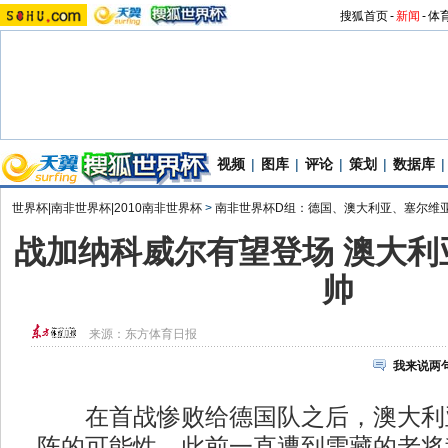
搜狐首页
-
新闻
-
体
视频
|
图库
|
评论
|
策划
|
数据库
|
世界杯|南非世界杯|2010南非世界杯
>
南非世界杯D组：德国、澳大利亚、塞尔维
战加纳科威尔有望登场 澳大利
帅
来源：
东方体育日报
我来说两
在首战惨败给德国队之后，澳大利
阵的可能性，此前一直遭到雪藏的老将