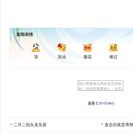
新闻表情
顶
加油
撒花
难过
[Ctrl+Enter]
二月二抬头龙见喜
直击归真堂养