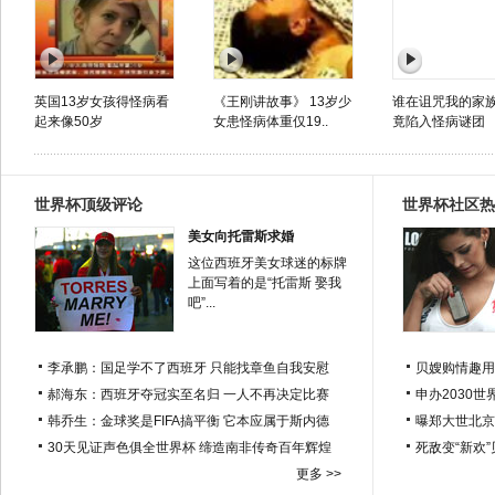
英国13岁女孩得怪病看
《王刚讲故事》 13岁少
谁在诅咒我的家族
起来像50岁
女患怪病体重仅19..
竟陷入怪病谜团
世界杯顶级评论
世界杯社区热
美女向托雷斯求婚
这位西班牙美女球迷的标牌
上面写着的是“托雷斯 娶我
吧”...
李承鹏：国足学不了西班牙 只能找章鱼自我安慰
贝嫂购情趣用
郝海东：西班牙夺冠实至名归 一人不再决定比赛
申办2030世
韩乔生：金球奖是FIFA搞平衡 它本应属于斯内德
曝郑大世北京
30天见证声色俱全世界杯 缔造南非传奇百年辉煌
死敌变“新欢
更多 >>