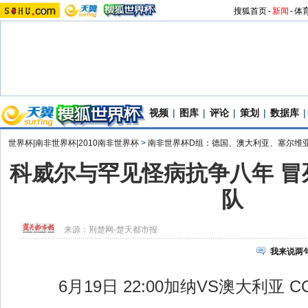
搜狐首页
-
新闻
-
体
视频
|
图库
|
评论
|
策划
|
数据库
|
世界杯|南非世界杯|2010南非世界杯
>
南非世界杯D组：德国、澳大利亚、塞尔维
科威尔与罕见怪病抗争八年 冒
队
来源：
荆楚网-楚天都市报
我来说两
6月19日 22:00加纳VS澳大利亚 CC