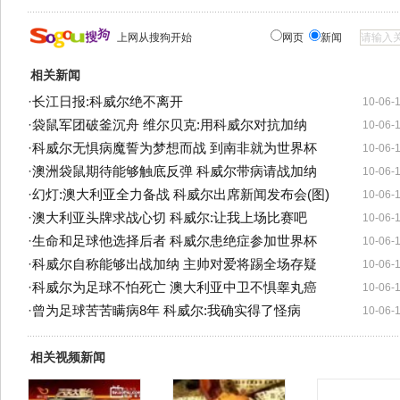
上网从搜狗开始
网页
新闻
相关新闻
·
长江日报:科威尔绝不离开
10-06-
·
袋鼠军团破釜沉舟 维尔贝克:用科威尔对抗加纳
10-06-
·
科威尔无惧病魔誓为梦想而战 到南非就为世界杯
10-06-
·
澳洲袋鼠期待能够触底反弹 科威尔带病请战加纳
10-06-
·
幻灯:澳大利亚全力备战 科威尔出席新闻发布会(图)
10-06-
·
澳大利亚头牌求战心切 科威尔:让我上场比赛吧
10-06-
·
生命和足球他选择后者 科威尔患绝症参加世界杯
10-06-
·
科威尔自称能够出战加纳 主帅对爱将踢全场存疑
10-06-
·
科威尔为足球不怕死亡 澳大利亚中卫不惧睾丸癌
10-06-
·
曾为足球苦苦瞒病8年 科威尔:我确实得了怪病
10-06-
相关视频新闻