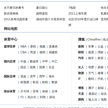
永不磨灭的番号
夏日甜心
7电影
快乐
新还珠格格
姚明退役
2011上海车展
私募
2011高考试题答案
感动中国十大母亲评选
社区2010年度行业口碑
贵州
榜
网站地图
体育中心
搜狐
|
ChinaRen
|
焦
篮球世界
|
NBA
|
赛程
|
视频
|
直播表
新闻
|
军事
|
公益
|
|
CBA
|
男篮
|
姚明
|
易建联
财经
|
股票
|
理财
|
汽车
|
购车
|
家居
|
国内足球
|
中超
|
数据库
|
中甲
|
中乙
|
国足
|
国奥
|
国青
|
女足
女人
|
母婴
|
新娘
|
旅游
|
天气
|
健康
|
国际足球
|
英超
|
意甲
|
西甲
|
海外
IT
|
数码
|
手机
|
|
欧预赛
|
欧冠
|
欧联
|
数据
博客
|
圈子
|
邮箱
|
综合体育
|
乒乓球
|
排球
|
体操
|
台球
天龙
|
鹿鼎记
|
短信
|
F1
|
高尔夫
|
刘翔
|
滚动
搜狗
|
输入法
|
地图