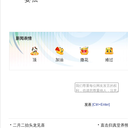
新闻表情
顶
加油
撒花
难过
[Ctrl+Enter]
二月二抬头龙见喜
直击归真堂养