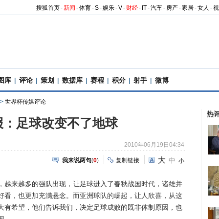
搜狐首页
-
新闻
-
体育
-
S
-
娱乐
-
V
-
财经
-
IT
-
汽车
-
房产
-
家居
-
女人
-
视
图库
|
评论
|
策划
|
数据库
|
赛程
|
积分
|
射手
|
微博
>
世界杯传媒评论
热
报：足球改变不了地球
2010年06月19日04:34
大
中
我来说两句
(
0
)
复制链接
小
越来越多的强队出现，让足球进入了春秋战国时代，诸雄并
好看，也更加充满悬念。而亚洲球队的崛起，让人欣喜，从这
大有希望，他们告诉我们，决定足球成败的既非体制原因，也