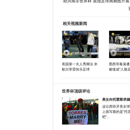
·
助兴南非世界杯 晨报足球画廊图片展
相关视频新闻
美国第一夫人秀脚法 米
墨西哥毒枭遭
歇尔享受快乐足球
被缝成"人脸足
世界杯顶级评论
美女向托雷斯求婚
这位西班牙美女球
上面写着的是“托
吧”...