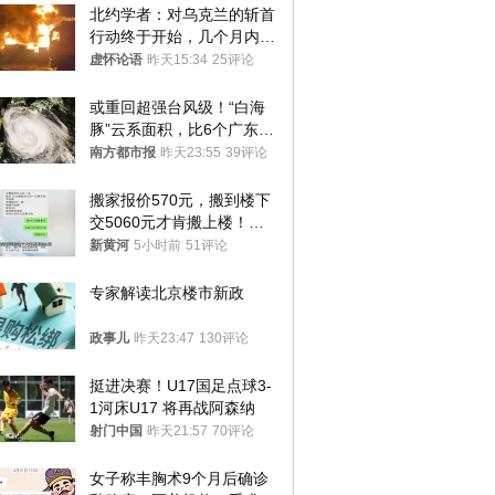
北约学者：对乌克兰的斩首
行动终于开始，几个月内乌
将投降
虚怀论语
昨天15:34
25评论
或重回超强台风级！“白海
豚”云系面积，比6个广东还
大！深圳官方：注意这件事
南方都市报
昨天23:55
39评论
搬家报价570元，搬到楼下
交5060元才肯搬上楼！女
子傻眼了……
新黄河
5小时前
51评论
专家解读北京楼市新政
政事儿
昨天23:47
130评论
挺进决赛！U17国足点球3-
1河床U17 将再战阿森纳
射门中国
昨天21:57
70评论
女子称丰胸术9个月后确诊