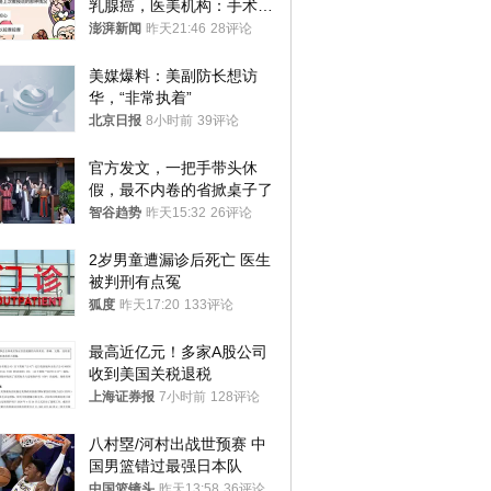
乳腺癌，医美机构：手术不
可能引发癌症，建议走司法
澎湃新闻
昨天21:46
28评论
途径
美媒爆料：美副防长想访
华，“非常执着”
北京日报
8小时前
39评论
官方发文，一把手带头休
假，最不内卷的省掀桌子了
智谷趋势
昨天15:32
26评论
2岁男童遭漏诊后死亡 医生
被判刑有点冤
狐度
昨天17:20
133评论
最高近亿元！多家A股公司
收到美国关税退税
上海证券报
7小时前
128评论
八村塁/河村出战世预赛 中
国男篮错过最强日本队
中国篮镜头
昨天13:58
36评论