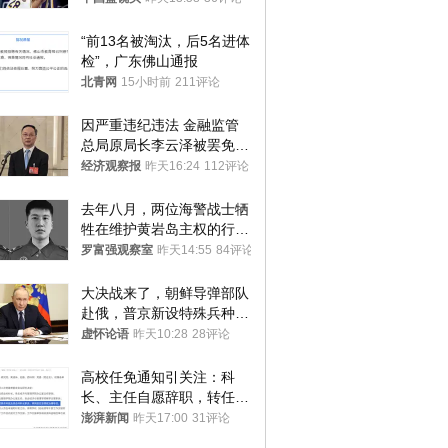
“前13名被淘汰，后5名进体
检”，广东佛山通报
北青网
15小时前
211评论
因严重违纪违法 金融监管
总局原局长李云泽被罢免全
国人大代表
经济观察报
昨天16:24
112评论
去年八月，两位海警战士牺
牲在维护黄岩岛主权的行动
中
罗富强观察室
昨天14:55
84评论
大决战来了，朝鲜导弹部队
赴俄，普京新设特殊兵种，
76岁老将扛旗
虚怀论语
昨天10:28
28评论
高校任免通知引关注：科
长、主任自愿辞职，转任思
政辅导员
澎湃新闻
昨天17:00
31评论