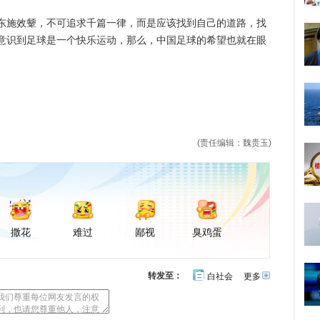
施效颦，不可追求千篇一律，而是应该找到自己的道路，找
意识到足球是一个快乐运动，那么，中国足球的希望也就在眼
(责任编辑：魏贵玉)
撒花
难过
鄙视
臭鸡蛋
转发至：
白社会
更多
开
心
豆
网
瓣