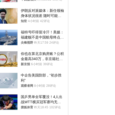
伊朗反对派媒体：新任领袖
身体状况很差 随时可能离
世
知世
4小时前
42评论
福特号吓得冒冷汗！美媒：
福建舰不是中国航母终点，
而是新起点！
尖锋视野
昨天17:59
24评论
你也在算北京购房账？公积
金最高340万，非京籍社保
1年
新京报
6小时前
39评论
中企告美国防部，“初步胜
利”
观察者网
8小时前
28评论
国乒男单全军覆没！4人出
战WTT横滨冠军赛均无缘
八强
搜狐体育
昨天18:45
102评论