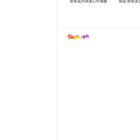
章鱼成为球迷心中偶像
相迎 橙色美