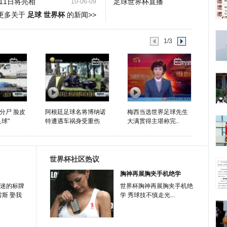
11日将亮相
足球世界杯直播
10-06-09
更多关于
足球 世界杯
的新闻>>
1/3
分尸 脸皮
阿根廷足球名将博纳诺
梅西当选世界足球先生
球"
特遭遇车祸身受重伤
大满贯得主堪称完..
世界杯社区热议
胸神再展胸夹手机绝学
迷的标牌
世界杯胸神再展胸夹手机绝
雷斯 娶我
学 秀球技不慎走光...