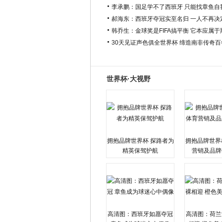
李承鹏：国足学不了西班牙 只能找章鱼自
郝海东：西班牙夺冠实至名归 一人不再决
韩乔生：金球奖是FIFA搞平衡 它本应属
30天见证声色俱全世界杯 缔造南非传奇
世界杯·大视野
拥抱品牌世界杯 探路者为
拥抱品牌世界
精英保驾护航
营销及品牌
高清图：西班牙如愿夺冠
高清图：荷兰