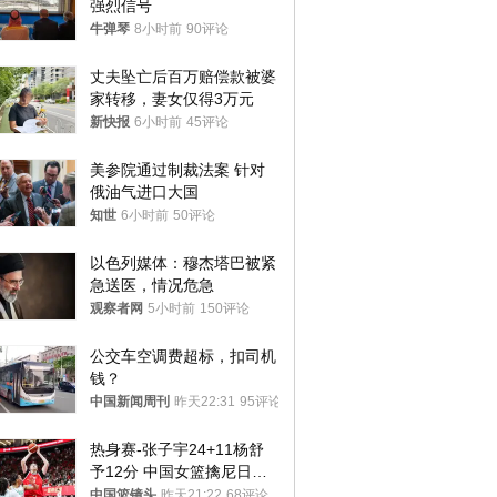
强烈信号
牛弹琴
8小时前
90评论
丈夫坠亡后百万赔偿款被婆
家转移，妻女仅得3万元
新快报
6小时前
45评论
美参院通过制裁法案 针对
俄油气进口大国
知世
6小时前
50评论
以色列媒体：穆杰塔巴被紧
急送医，情况危急
观察者网
5小时前
150评论
公交车空调费超标，扣司机
钱？
中国新闻周刊
昨天22:31
95评论
热身赛-张子宇24+11杨舒
予12分 中国女篮擒尼日利
亚
中国篮镜头
昨天21:22
68评论