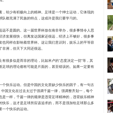
因。
，却少有积极向上的精神。足球是一个绅士运动，它体现的
球队都充满了民族的特点，这或许是我们要学习的。
远不是圆的。这一届世界杯放在南非举办，很多事情令人思
经济发展很快，但离发达国家还很远，经济上不够好，很多事
发也同样在影响着世界杯。这让我们意识到，娱乐上的平等容
了非洲，但天下大同还很远。
很多似是而非的理论，比如米卢的“态度决定一切”等，其
断足球的理论都有可能是片面的，甚至错误的。如果一定要有
个快乐运动。但是中国的文化里缺少快乐的因子，有一句古
”，中国文化在过去太过于强调千篇一律，强调整齐划一，每个
也是一样，千篇一律的规律是违背足球精神的，违背娱乐精神
的快乐，这才是足球所应该追求的，而不是强加给足球那么多
要一个快乐的运动。