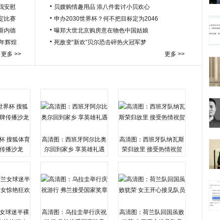
我安慰
贝嫂购情趣用品 添八件套讨小贝欢心
定比赛
申办2030世界杯？何不把目标定为2046
于斯内德
曝郑大世北京购房意在物色中国姑娘
百年辉煌
死敌变“新欢”贝尔恐击碎热火冠军梦
更多 >>
更多 >>
杯 搜狐体育
高清图：西班牙阿尔比奥
高清图：西班牙队纳瓦斯
传播沙龙
尔回到家乡 享英雄礼遇
荣归故里 接受热情祝贺
女球迷半裸
高清图：乌拉圭举行庆祝
高清图：荷兰队回国虽败