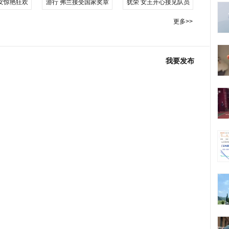
女惊艳狂欢
游行 弗兰接受国家奖章
犹荣 女王开心接见队员
更多>>
我要发布