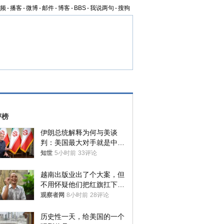
频
-
播客
-
微博
-
邮件
-
博客
-
BBS
-
我说两句
-
搜狗
评榜
伊朗总统解释为何与美谈
判：美国最大对手就是中
国，但他们也在对话
知世
5小时前
33评论
越南出版业出了个大案，但
不用怀疑他们把红旗扛下去
的决心
观察者网
8小时前
28评论
历史性一天，给美国的一个