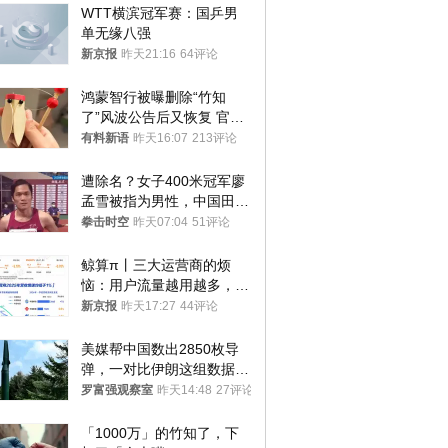
WTT横滨冠军赛：国乒男
单无缘八强
新京报
昨天21:16
64评论
鸿蒙智行被曝删除“竹知
了”风波公告后又恢复 官媒
曾力挺：劝华为要大度的，
有料新语
昨天16:07
213评论
你们适不适合？
遭除名？女子400米冠军廖
孟雪被指为男性，中国田协
默不作声
拳击时空
昨天07:04
51评论
鲸算π丨三大运营商的烦
恼：用户流量越用越多，收
入却越来越少
新京报
昨天17:27
44评论
美媒帮中国数出2850枚导
弹，一对比伊朗这组数据，
发现出大事了
罗富强观察室
昨天14:48
27评论
「1000万」的竹知了，下