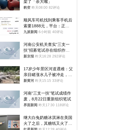
架了「余大嘴」
豹变
昨天08:00
82评论
顺风车司机找到乘客手机后
索要1888元，平台：正和
司机沟通协商
九派新闻
6小时前
40评论
河南公安机关查实“三支一
扶”招募笔试存在组织作弊
犯罪行为
新京报
昨天16:28
292评论
17岁少年景区河道遇难：父
亲目睹涨水儿子被冲走，当
地排除上游泄洪，家属盼厘
新黄河
昨天15:15
33评论
清责任
河南“三支一扶”笔试成绩作
废，8月22日重新组织笔试
界面新闻
昨天17:30
118评论
继大白兔奶糖冰淇淋在美国
火了之后，其糖纸又火了！
海外博主盛赞：平面设计经
红星新闻
昨天12:28
40评论