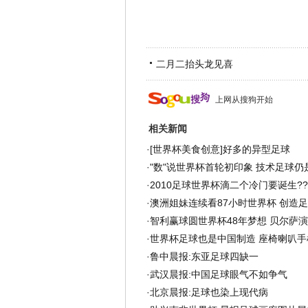
二月二抬头龙见喜
上网从搜狗开始
相关新闻
·
[世界杯美食创意]好多的异型足球
·
"数"说世界杯首轮初印象 技术足球仍
·
2010足球世界杯滴二个冷门要诞生??
·
澳洲姐妹连续看87小时世界杯 创造
·
智利赢球圆世界杯48年梦想 贝尔萨
·
世界杯足球也是中国制造 座椅喇叭手
·
鲁中晨报:东亚足球四缺一
·
武汉晨报:中国足球眼气不如争气
·
北京晨报:足球也染上现代病