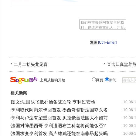
[Ctrl+Enter]
二月二抬头龙见喜
直击归真堂养
上网从搜狗开始
网页
新闻
相关新闻
·
图文:法国队飞抵乔治备战次轮 亨利过安检
10-06-
·
亨利取代阿内尔卡回首发 墨西哥誓斩法国夺头名
10-06-
·
亨利马卢达有望重回首发 贝拉豪言法国大不如前
10-06-
·
法国对阵墨西哥 亨利遭遇布兰科老将尚能饭否?
10-06-
·
法国求变亨利首发 高卢雄鸡还能在南非昂起头吗
10-06-