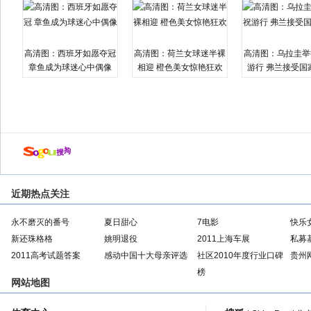
高清图：西班牙如愿夺冠
高清图：荷兰女球迷半裸
高清图：乌拉圭举
章鱼成为球迷心中偶像
相迎 橙色美女惊艳狂欢
游行 弗兰接受国
近期热点关注
永不磨灭的番号
夏日甜心
7电影
快乐
新还珠格格
姚明退役
2011上海车展
私募
2011高考试题答案
感动中国十大母亲评选
社区2010年度行业口碑
贵州
榜
网站地图