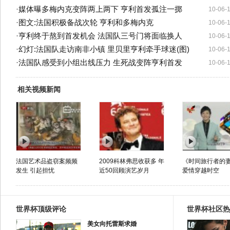
·
媒体曝多梅内克变阵两上两下 亨利首发孤注一掷
10-06-
·
图文:法国积极备战次轮 亨利和多梅内克
10-06-
·
亨利终于熬到首发机会 法国队三号门将面临换人
10-06-
·
幻灯:法国队走访南非小镇 里贝里亨利牵手球迷(图)
10-06-
·
法国队感受到小组出线压力 生死战变阵亨利首发
10-06-
相关视频新闻
法国艺术品盗窃案频频
2009科林弗思收获多 年
《时间旅行者的
发生 引起担忧
近50回顾演艺岁月
爱情穿越时空
世界杯顶级评论
世界杯社区热
美女向托雷斯求婚