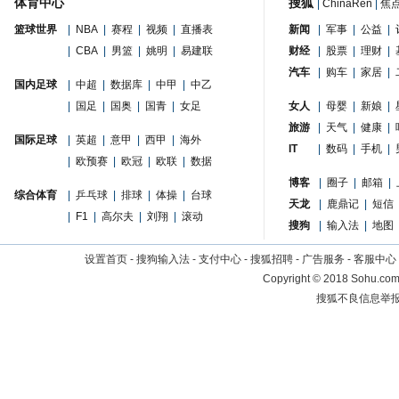
体育中心
搜狐
|
ChinaRen
|
焦
篮球世界
|
NBA
|
赛程
|
视频
|
直播表
新闻
|
军事
|
公益
|
|
CBA
|
男篮
|
姚明
|
易建联
财经
|
股票
|
理财
|
汽车
|
购车
|
家居
|
国内足球
|
中超
|
数据库
|
中甲
|
中乙
|
国足
|
国奥
|
国青
|
女足
女人
|
母婴
|
新娘
|
旅游
|
天气
|
健康
|
国际足球
|
英超
|
意甲
|
西甲
|
海外
IT
|
数码
|
手机
|
|
欧预赛
|
欧冠
|
欧联
|
数据
博客
|
圈子
|
邮箱
|
综合体育
|
乒乓球
|
排球
|
体操
|
台球
天龙
|
鹿鼎记
|
短信
|
F1
|
高尔夫
|
刘翔
|
滚动
搜狗
|
输入法
|
地图
设置首页
-
搜狗输入法
-
支付中心
-
搜狐招聘
-
广告服务
-
客服中心
Copyright
©
2018 Sohu.com 
搜狐不良信息举