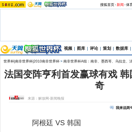
搜狐首页
-
新闻
-
体
视频
|
图库
|
评论
|
策划
|
数据库
|
世界杯|南非世界杯|2010南非世界杯
>
南非世界杯A组：南非、墨西哥、乌拉圭、
法国变阵亨利首发赢球有戏 韩
奇
来源：
解放网-新闻晚报
我来说两
阿根廷 VS 韩国