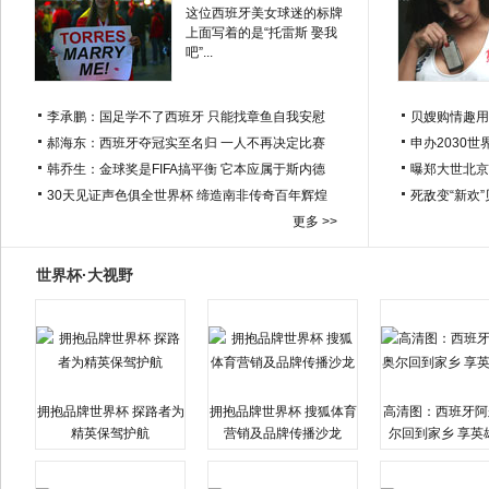
这位西班牙美女球迷的标牌
上面写着的是“托雷斯 娶我
吧”...
李承鹏：国足学不了西班牙 只能找章鱼自我安慰
贝嫂购情趣用
郝海东：西班牙夺冠实至名归 一人不再决定比赛
申办2030世
韩乔生：金球奖是FIFA搞平衡 它本应属于斯内德
曝郑大世北京
30天见证声色俱全世界杯 缔造南非传奇百年辉煌
死敌变“新欢
更多 >>
世界杯·大视野
拥抱品牌世界杯 探路者为
拥抱品牌世界杯 搜狐体育
高清图：西班牙阿
精英保驾护航
营销及品牌传播沙龙
尔回到家乡 享英