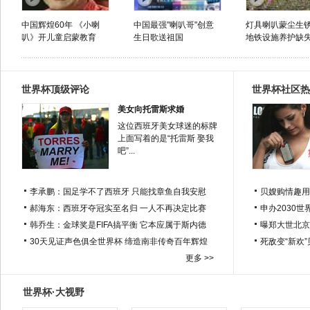
中国辉煌60年 《小喇
中国最强"喇叭哥"创意
灯具喇叭蒙尘生
叭》开儿童启蒙教育
生日歌送祖国
地铁设施养护缺
世界杯顶级评论
世界杯社区热
美女向托雷斯求婚
这位西班牙美女球迷的标牌
上面写着的是“托雷斯 娶我
吧”...
李承鹏：国足学不了西班牙 只能找章鱼自我安慰
贝嫂购情趣用
郝海东：西班牙夺冠实至名归 一人不再决定比赛
申办2030世
韩乔生：金球奖是FIFA搞平衡 它本应属于斯内德
曝郑大世北京
30天见证声色俱全世界杯 缔造南非传奇百年辉煌
死敌变“新欢
更多 >>
世界杯·大视野