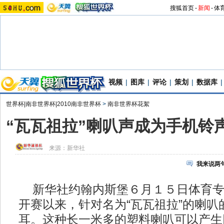
搜狐首页
-
新闻
-
体
视频
|
图库
|
评论
|
策划
|
数据库
|
世界杯|南非世界杯|2010南非世界杯
>
南非世界杯花絮
“瓦瓦祖拉”喇叭声成为手机铃声
来源：
新华社
我来说两
新华社约翰内斯堡６月１５日体育专
开赛以来，针对名为“瓦瓦祖拉”的喇叭
耳。这种长一米多的塑料喇叭可以产生