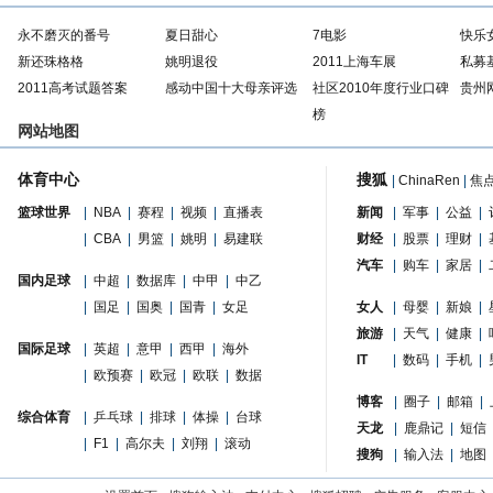
永不磨灭的番号
夏日甜心
7电影
快乐
新还珠格格
姚明退役
2011上海车展
私募
2011高考试题答案
感动中国十大母亲评选
社区2010年度行业口碑
贵州
榜
网站地图
体育中心
搜狐
|
ChinaRen
|
焦
篮球世界
|
NBA
|
赛程
|
视频
|
直播表
新闻
|
军事
|
公益
|
|
CBA
|
男篮
|
姚明
|
易建联
财经
|
股票
|
理财
|
汽车
|
购车
|
家居
|
国内足球
|
中超
|
数据库
|
中甲
|
中乙
|
国足
|
国奥
|
国青
|
女足
女人
|
母婴
|
新娘
|
旅游
|
天气
|
健康
|
国际足球
|
英超
|
意甲
|
西甲
|
海外
IT
|
数码
|
手机
|
|
欧预赛
|
欧冠
|
欧联
|
数据
博客
|
圈子
|
邮箱
|
综合体育
|
乒乓球
|
排球
|
体操
|
台球
天龙
|
鹿鼎记
|
短信
|
F1
|
高尔夫
|
刘翔
|
滚动
搜狗
|
输入法
|
地图