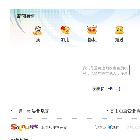
新闻表情
顶
加油
撒花
难过
[Ctrl+Enter]
二月二抬头龙见喜
直击归真堂养
上网从搜狗开始
网页
新闻