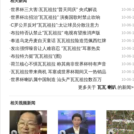
相关新闻
·
世界杯三大害:瓦瓦祖拉"普天同庆" 央式解说
10-06-
·
世界杯出招治"瓦瓦祖拉" 演奏国歌时禁止吹响
10-06-
·
C罗公开反对"瓦瓦祖拉":太让球员分散注意力
10-06-
·
布拉特否认禁止"瓦瓦祖拉" 电视有望推消声版
10-06-
·
奉送乌龙丹麦自灭童话 瓦瓦祖拉险造范佩西红牌
10-06-
·
发出强悍噪音让人难容忍 "瓦瓦祖拉"耳塞热卖
10-06-
·
布拉特力挺"瓦瓦祖拉"(图)
10-06-
·
荷兰核心不惧瓦瓦祖拉 称其南非世界杯特有声音
10-06-
·
瓦瓦祖拉带来商机 耳塞成世界杯期间又一热销品
10-06-
·
世界杯喇叭属中国制造 汕头产瓦瓦祖拉数百万
10-06-
更多关于
瓦瓦 喇叭
的新闻>
相关视频新闻