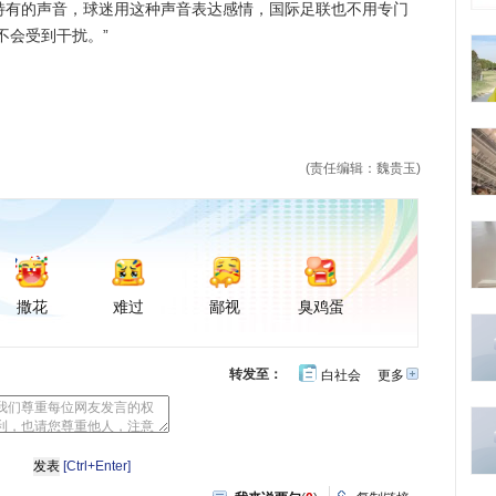
杯特有的声音，球迷用这种声音表达感情，国际足联也不用专门
不会受到干扰。”
(责任编辑：魏贵玉)
撒花
难过
鄙视
臭鸡蛋
转发至：
白社会
更多
开
心
豆
网
瓣
[Ctrl+Enter]