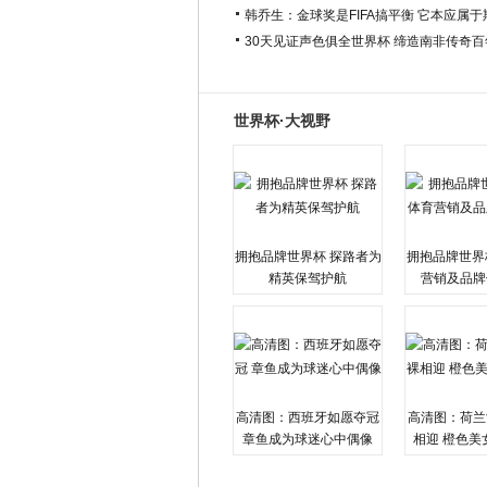
韩乔生：金球奖是FIFA搞平衡 它本应属
30天见证声色俱全世界杯 缔造南非传奇
世界杯·大视野
拥抱品牌世界杯 探路者为
拥抱品牌世界
精英保驾护航
营销及品牌
高清图：西班牙如愿夺冠
高清图：荷兰
章鱼成为球迷心中偶像
相迎 橙色美