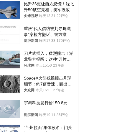
比歼36更让西方恐慌！沈飞
歼50破空亮相，美军没攻克
的技术被拿下
尖锋视野
昨天13:31
22评论
重庆“代人信访被判寻衅滋
事”案检方撤诉、警方撤
案，两被告人获国赔
澎湃新闻
昨天17:33
170评论
刀片式插入，猛烈撞击！湖
北警方提醒：这种“刀片超
车”，太危险了
环球网
昨天15:50
23评论
SpaceX火箭残骸撞击月球
细节：约7倍音速，砸出直
径约30米撞击坑
大众网
昨天16:11
27评论
宇树科技发行价150.8元
澎湃新闻
昨天19:11
86评论
“兰州拉面”集体改名：门头