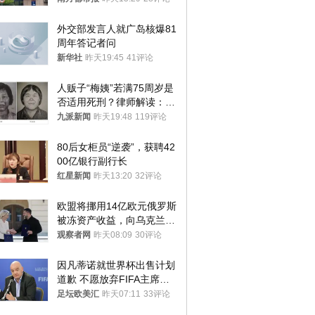
外交部发言人就广岛核爆81
周年答记者问
新华社
昨天19:45
41评论
人贩子“梅姨”若满75周岁是
否适用死刑？律师解读：很
大概率不会被判处死刑
九派新闻
昨天19:48
119评论
80后女柜员“逆袭”，获聘42
00亿银行副行长
红星新闻
昨天13:20
32评论
欧盟将挪用14亿欧元俄罗斯
被冻资产收益，向乌克兰提
供援助
观察者网
昨天08:09
30评论
因凡蒂诺就世界杯出售计划
道歉 不愿放弃FIFA主席职
位
足坛欧美汇
昨天07:11
33评论