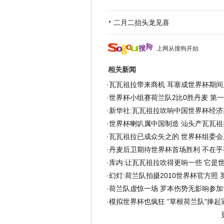
二月二抬头龙见喜
上网从搜狗开始
相关新闻
·
瓦瓦祖拉带来商机 耳塞成世界杯期间
·
世界杯小组赛荷兰队2比0胜丹麦 第
·
新华社:瓦瓦祖拉吹响中国世界杯经济
·
世界杯喇叭属中国制造 汕头产瓦瓦祖
·
瓦瓦祖拉已成众矢之的 世界杯组委会
·
丹麦后卫期待世界杯首场胜利 不在乎
·
库内:让瓦瓦祖拉吹得更响一些 它是
·
幻灯:荷兰队拍摄2010世界杯官方照 
·
荷兰队虚惊一场 罗本伤势无影响参加
·
模拟世界杯也疯狂 "草根荷兰队"捧起