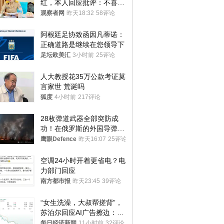
红，本人回应批评：不喜欢
就别看
观察者网
昨天18:32
58评论
阿根廷足协致函因凡蒂诺：
正确道路是继续在您领导下
足坛欧美汇
3小时前
25评论
人大教授花35万公款考证莫
言家世 荒诞吗
狐度
4小时前
217评论
28枚弹道武器全部突防成
功！在俄罗斯的外国导弹发
射车都是合法打击目标
鹰眼Defence
昨天16:07
25评论
空调24小时开着更省电？电
力部门回应
南方都市报
昨天23:45
39评论
“女生洗澡，大叔帮搓背”，
苏泊尔回应AI广告擦边：视
频全下架，已强化内容管理
每日经济新闻
11小时前
32评论