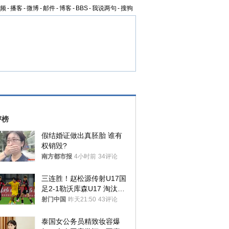
频
-
播客
-
微博
-
邮件
-
博客
-
BBS
-
我说两句
-
搜狗
评榜
假结婚证做出真胚胎 谁有
权销毁?
南方都市报
4小时前
34评论
三连胜！赵松源传射U17国
足2-1勒沃库森U17 淘汰赛
将战河床
射门中国
昨天21:50
43评论
泰国女公务员精致妆容爆