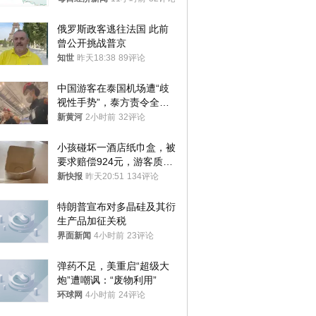
与审核
俄罗斯政客逃往法国 此前
曾公开挑战普京
知世
昨天18:38
89评论
中国游客在泰国机场遭“歧
视性手势”，泰方责令全面
调查，对责任人采取最严厉
新黄河
2小时前
32评论
处分
小孩碰坏一酒店纸巾盒，被
要求赔偿924元，游客质疑
酒店房客物品超高标价，市
新快报
昨天20:51
134评论
监部门：不违规
特朗普宣布对多晶硅及其衍
生产品加征关税
界面新闻
4小时前
23评论
弹药不足，美重启“超级大
炮”遭嘲讽：“废物利用”
环球网
4小时前
24评论