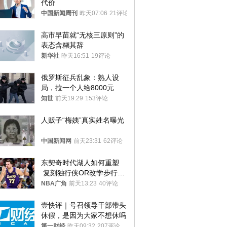
代价
中国新闻周刊
昨天07:06
21评论
高市早苗就“无核三原则”的
表态含糊其辞
新华社
昨天16:51
19评论
俄罗斯征兵乱象：熟人设
局，拉一个人给8000元
知世
前天19:29
153评论
人贩子“梅姨”真实姓名曝光
中国新闻网
前天23:31
62评论
东契奇时代湖人如何重塑
 复刻独行侠OR改学步行
者？
NBA广角
前天13:23
40评论
壹快评｜号召领导干部带头
休假，是因为大家不想休吗
第一财经
昨天09:32
207评论