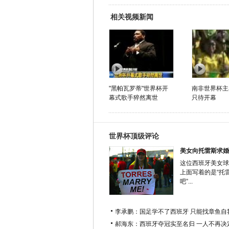
相关视频新闻
"黑帕瓦罗蒂"世界杯开
南非世界杯主
幕式歌手猝然离世
只待开幕
世界杯顶级评论
美女向托雷斯求婚
这位西班牙美女球
上面写着的是“托
吧”...
李承鹏：国足学不了西班牙 只能找章鱼自
郝海东：西班牙夺冠实至名归 一人不再决