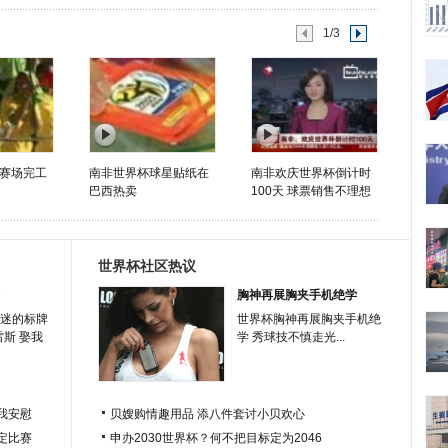
1/3
赛场完工
南非世界杯球星贴纸在
南非欢庆世界杯倒计时
巴西热卖
100天 球票销售不理想
世界杯社区热议
胸神再展胸夹手机绝学
迷的标牌
世界杯胸神再展胸夹手机绝
雷斯 娶我
学 秀球技不慎走光...
我安慰
贝嫂购情趣用品 添八件套讨小贝欢心
定比赛
申办2030世界杯？何不把目标定为2046