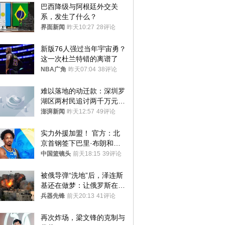
巴西降级与阿根廷外交关
系，发生了什么？
界面新闻
昨天10:27
28评论
新版76人强过当年宇宙勇？
这一次杜兰特错的离谱了
NBA广角
昨天07:04
38评论
难以落地的动迁款：深圳罗
湖区两村民追讨两千万元动
迁款八年未果
澎湃新闻
昨天12:57
49评论
实力外援加盟！ 官方：北
京首钢签下巴里·布朗和桑
普森
中国篮镜头
前天18:15
39评论
被俄导弹“洗地”后，泽连斯
基还在做梦：让俄罗斯在冬
季前求和？
兵器先锋
前天20:13
41评论
再次炸场，梁文锋的克制与