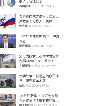
换了，玩法变了
界面新闻
昨天15:33
29评论
普京再向东方借兵，这次出
兵数量十分惊人，美媒：俄
朝要动真格？
烽火菌
昨天08:30
32评论
日本广岛核爆81周年，中方
表态
澎湃新闻
昨天20:07
74评论
父母为陪女儿在大学食堂承
包档口2年，女儿发声：初
衷是为了陪伴，毕业后将不
九派新闻
昨天15:48
104评论
再营业
伊朗战争中被遗忘的数千海
员：困守霍尔木兹
知世
昨天15:06
29评论
“婚外胚胎案”：假证为何能
在医院通行？谁有权销毁胚
胎？
南方都市报
昨天15:29
28评论