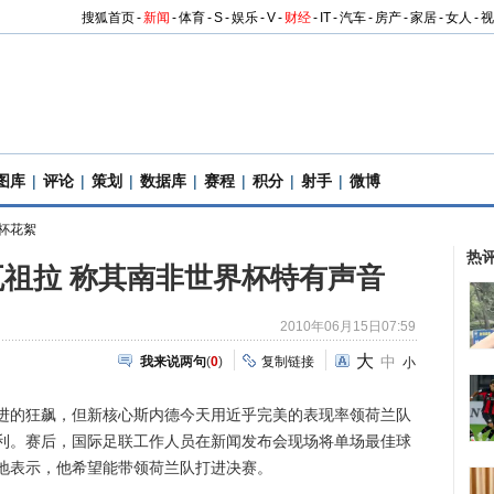
搜狐首页
-
新闻
-
体育
-
S
-
娱乐
-
V
-
财经
-
IT
-
汽车
-
房产
-
家居
-
女人
-
视
图库
|
评论
|
策划
|
数据库
|
赛程
|
积分
|
射手
|
微博
杯花絮
热
祖拉 称其南非世界杯特有声音
2010年06月15日07:59
大
中
我来说两句
(
0
)
复制链接
小
的狂飙，但新核心斯内德今天用近乎完美的表现率领荷兰队
利。赛后，国际足联工作人员在新闻发布会现场将单场最佳球
地表示，他希望能带领荷兰队打进决赛。