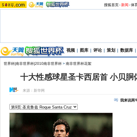
搜狐首页
-
新闻
-
体
视频
|
图库
|
评论
|
策划
|
数据库
|
世界杯|南非世界杯|2010南非世界杯
>
南非世界杯花絮
十大性感球星圣卡西居首 小贝胴体
来源：
新华网
我来说两