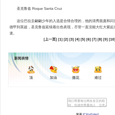
圣克鲁兹 Roque Santa Cruz
这位巴拉圭翩翩少年的入选是合情合理的，他的清秀面庞和闪亮
德甲到英超，圣克鲁兹延续着出色表现，尽管一直没能大红大紫起
迷。
[
上一页
] [
1
] [
2
] [
3
] [
4
] [
5
] [
6
] [
7
] [
8
] [9] [
10
新闻表情
顶
加油
撒花
难过
[Ctrl+Enter]