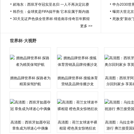
郝海东：西班牙夺冠实至名归 一人不再决定比赛
申办2030世
韩乔生：金球奖是FIFA搞平衡 它本应属于斯内德
曝郑大世北京
30天见证声色俱全世界杯 缔造南非传奇百年辉煌
死敌变“新欢
更多 >>
世界杯·大视野
拥抱品牌世界杯 探路者为
拥抱品牌世界杯 搜狐体育
高清图：西班牙阿
精英保驾护航
营销及品牌传播沙龙
尔回到家乡 享英
高清图：西班牙如愿夺冠
高清图：荷兰女球迷半裸
高清图：乌拉圭举
章鱼成为球迷心中偶像
相迎 橙色美女惊艳狂欢
游行 弗兰接受国