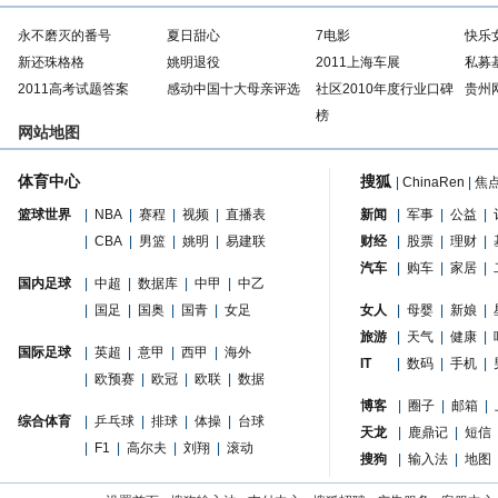
永不磨灭的番号
夏日甜心
7电影
快乐
新还珠格格
姚明退役
2011上海车展
私募
2011高考试题答案
感动中国十大母亲评选
社区2010年度行业口碑
贵州
榜
网站地图
体育中心
搜狐
|
ChinaRen
|
焦
篮球世界
|
NBA
|
赛程
|
视频
|
直播表
新闻
|
军事
|
公益
|
|
CBA
|
男篮
|
姚明
|
易建联
财经
|
股票
|
理财
|
汽车
|
购车
|
家居
|
国内足球
|
中超
|
数据库
|
中甲
|
中乙
|
国足
|
国奥
|
国青
|
女足
女人
|
母婴
|
新娘
|
旅游
|
天气
|
健康
|
国际足球
|
英超
|
意甲
|
西甲
|
海外
IT
|
数码
|
手机
|
|
欧预赛
|
欧冠
|
欧联
|
数据
博客
|
圈子
|
邮箱
|
综合体育
|
乒乓球
|
排球
|
体操
|
台球
天龙
|
鹿鼎记
|
短信
|
F1
|
高尔夫
|
刘翔
|
滚动
搜狗
|
输入法
|
地图