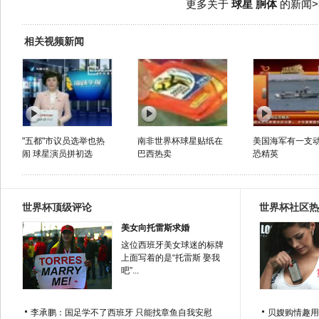
更多关于
球星 胴体
的新闻>
相关视频新闻
"五都"市议员选举也热
南非世界杯球星贴纸在
美国海军有一支
闹 球星演员拼初选
巴西热卖
恐精英
世界杯顶级评论
世界杯社区热
美女向托雷斯求婚
这位西班牙美女球迷的标牌
上面写着的是“托雷斯 娶我
吧”...
李承鹏：国足学不了西班牙 只能找章鱼自我安慰
贝嫂购情趣用