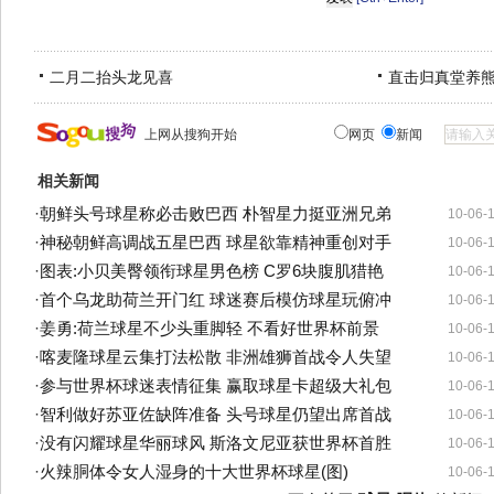
二月二抬头龙见喜
直击归真堂养
上网从搜狗开始
网页
新闻
相关新闻
·
朝鲜头号球星称必击败巴西 朴智星力挺亚洲兄弟
10-06-
·
神秘朝鲜高调战五星巴西 球星欲靠精神重创对手
10-06-
·
图表:小贝美臀领衔球星男色榜 C罗6块腹肌猎艳
10-06-
·
首个乌龙助荷兰开门红 球迷赛后模仿球星玩俯冲
10-06-
·
姜勇:荷兰球星不少头重脚轻 不看好世界杯前景
10-06-
·
喀麦隆球星云集打法松散 非洲雄狮首战令人失望
10-06-
·
参与世界杯球迷表情征集 赢取球星卡超级大礼包
10-06-
·
智利做好苏亚佐缺阵准备 头号球星仍望出席首战
10-06-
·
没有闪耀球星华丽球风 斯洛文尼亚获世界杯首胜
10-06-
·
火辣胴体令女人湿身的十大世界杯球星(图)
10-06-