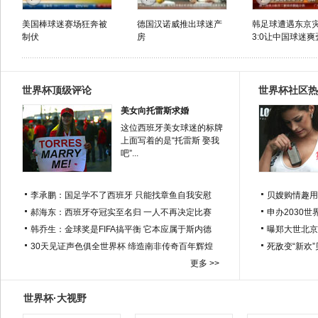
美国棒球迷赛场狂奔被
德国汉诺威推出球迷产
韩足球遭遇东京
制伏
房
3:0让中国球迷爽
世界杯顶级评论
世界杯社区热
美女向托雷斯求婚
这位西班牙美女球迷的标牌
上面写着的是“托雷斯 娶我
吧”...
李承鹏：国足学不了西班牙 只能找章鱼自我安慰
贝嫂购情趣用
郝海东：西班牙夺冠实至名归 一人不再决定比赛
申办2030世
韩乔生：金球奖是FIFA搞平衡 它本应属于斯内德
曝郑大世北京
30天见证声色俱全世界杯 缔造南非传奇百年辉煌
死敌变“新欢
更多 >>
世界杯·大视野