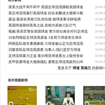
相关新闻
·
英美大战平局不和平 英国足球流氓痛殴美国球迷
10-06-
·
英足球流氓暴打美国球迷 好在未酿成大规模斗殴
10-06-
·
聂远:最喜欢英格兰队杰拉德 做球迷要冷静低调
10-06-
·
英国球迷期待英美之战 首相为英格兰队打气
10-06-
·
视频:英高官警告英国球迷 警方前往南非对付足球流
10-06-
·
10名阿根廷足球流氓遣返 1名荷兰球迷丧生湖水
10-06-
·
阿根廷队南非遭遇麻烦 六球迷被认定为足球流氓
10-06-
·
贝隆资助足球流氓观赛 当事人:我们是官方球迷
10-06-
·
足球流氓暴力泛滥 塞尔维亚球迷看台上险些丧命
10-04-
·
意甲联赛球迷大规模骚乱 袭警足球流氓获刑11年
10-03-
更多关于
球迷 英格兰
的新闻>
相关视频新闻