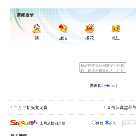
新闻表情
顶
加油
撒花
难过
[Ctrl+Enter]
二月二抬头龙见喜
直击归真堂养
上网从搜狗开始
网页
新闻