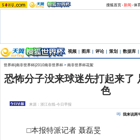
搜狐首页
-
新闻
-
体
视频
|
图库
|
评论
|
策划
|
数据库
|
世界杯|南非世界杯|2010南非世界杯
>
南非世界杯花絮
恐怖分子没来球迷先打起来了 
色
来源：
浙江在线-今日早报
我来说两
□本报特派记者 聂磊旻