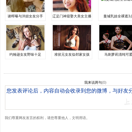
谢晖曝与洋妞女友分手
辽足门神迎娶大美女主播
曼城乳娃全裸遮3
约翰逊女友野味十足
准状元女友似邻家女孩
马刺萝莉清纯可
我来说两句
(
0
)
我们尊重网友发言的权利，请您尊重他人，文明用语。