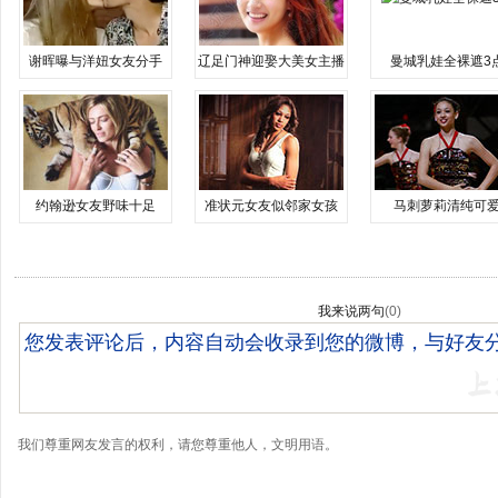
谢晖曝与洋妞女友分手
辽足门神迎娶大美女主播
曼城乳娃全裸遮3
约翰逊女友野味十足
准状元女友似邻家女孩
马刺萝莉清纯可
我来说两句
(
0
)
我们尊重网友发言的权利，请您尊重他人，文明用语。