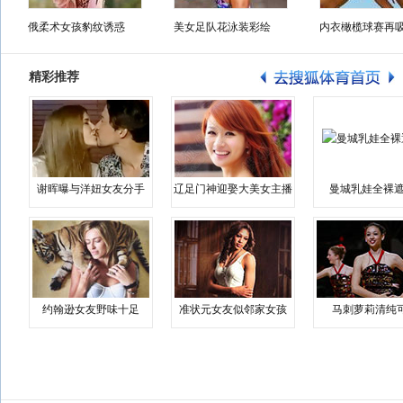
俄柔术女孩豹纹诱惑
美女足队花泳装彩绘
内衣橄榄球赛再
精彩推荐
谢晖曝与洋妞女友分手
辽足门神迎娶大美女主播
曼城乳娃全裸遮
约翰逊女友野味十足
准状元女友似邻家女孩
马刺萝莉清纯