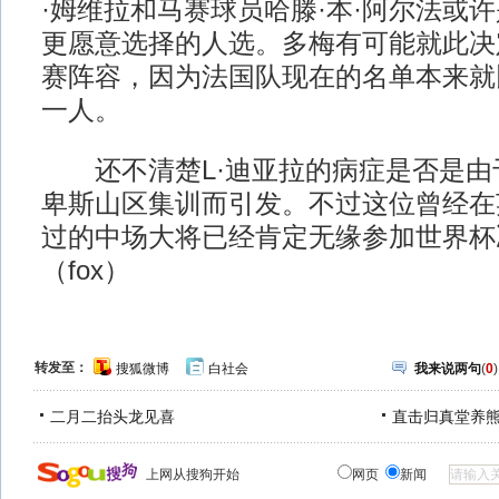
·姆维拉和马赛球员哈滕·本·阿尔法或
更愿意选择的人选。多梅有可能就此决
赛阵容，因为法国队现在的名单本来就
一人。
还不清楚L·迪亚拉的病症是否是由
卑斯山区集训而引发。不过这位曾经在
过的中场大将已经肯定无缘参加世界杯
（fox）
转发至：
搜狐微博
白社会
我来说两句
(
0
)
二月二抬头龙见喜
直击归真堂养
上网从搜狗开始
网页
新闻