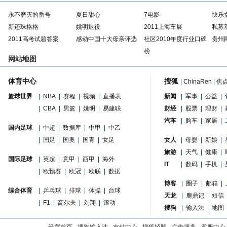
永不磨灭的番号
夏日甜心
7电影
快乐
新还珠格格
姚明退役
2011上海车展
私募
2011高考试题答案
感动中国十大母亲评选
社区2010年度行业口碑
贵州
榜
网站地图
体育中心
搜狐
|
ChinaRen
|
焦
篮球世界
|
NBA
|
赛程
|
视频
|
直播表
新闻
|
军事
|
公益
|
|
CBA
|
男篮
|
姚明
|
易建联
财经
|
股票
|
理财
|
汽车
|
购车
|
家居
|
国内足球
|
中超
|
数据库
|
中甲
|
中乙
|
国足
|
国奥
|
国青
|
女足
女人
|
母婴
|
新娘
|
旅游
|
天气
|
健康
|
国际足球
|
英超
|
意甲
|
西甲
|
海外
IT
|
数码
|
手机
|
|
欧预赛
|
欧冠
|
欧联
|
数据
博客
|
圈子
|
邮箱
|
综合体育
|
乒乓球
|
排球
|
体操
|
台球
天龙
|
鹿鼎记
|
短信
|
F1
|
高尔夫
|
刘翔
|
滚动
搜狗
|
输入法
|
地图