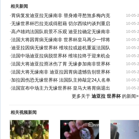
相关新闻
·
胃病复发迪亚拉无缘南非 替身难寻愁煞多梅内克
10-05-
·
无缘世界杯巴拉克或得慰藉 切尔西续约谈判重启
10-05-
·
高卢雄鸡法国队前景不乐观 迪亚拉确定无缘南非
10-05-
·
法国大将因胃病无缘南非 世界杯皇马再少一悍将
10-05-
·
迪亚拉因病无缘世界杯 维埃拉或趁机重返法国队
10-05-
·
法国中场迪亚拉病脱世界杯 维埃拉终于迎来机会
10-05-
·
法国大将迪亚拉滑冰伤了胃 无缘参加南非世界杯
10-05-
·
法国大将无缘南非 迪亚拉因胃病遗憾告别世界杯
10-05-
·
加拉因伤恐无缘世界杯 法国队主帅敲定24人名单
10-05-
·
法国宣布中场主力无缘世界杯 皇马大将胃病退出
10-05-
更多关于
迪亚拉 世界杯
的新闻>
相关视频新闻