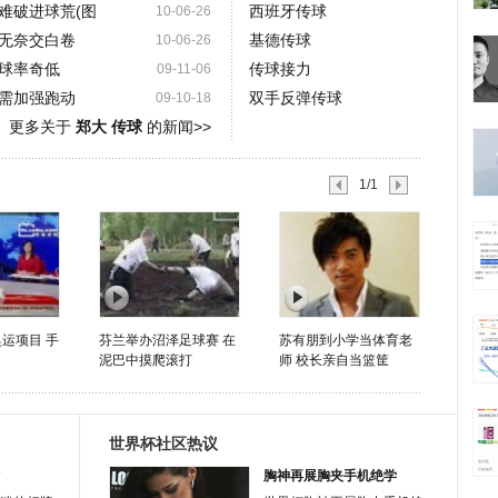
难破进球荒(图
西班牙传球
10-06-26
无奈交白卷
基德传球
10-06-26
球率奇低
传球接力
09-11-06
需加强跑动
双手反弹传球
09-10-18
更多关于
郑大 传球
的新闻>>
1/1
运项目 手
芬兰举办沼泽足球赛 在
苏有朋到小学当体育老
泥巴中摸爬滚打
师 校长亲自当篮筐
世界杯社区热议
胸神再展胸夹手机绝学