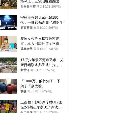
塔利班，三笔旧账被翻出，
最大风险出现
兵器集中营
前天15:53
29评论
宇树王兴兴身家已超180
亿，一批90后新贵也将诞生
界面新闻
昨天10:22
59评论
泰国女公务员精致妆容爆
红，本人回应批评：不喜欢
就别看
观察者网
前天18:32
73评论
17岁少年景区河道遇难：父
亲目睹涨水儿子被冲走，当
地排除上游泄洪，家属盼厘
新黄河
昨天15:15
35评论
清责任
「1000万」的竹知了，下
架了「余大嘴」
豹变
昨天08:00
82评论
三连胜！赵松源传射U17国
足2-1勒沃库森U17 淘汰赛
将战河床
射门中国
前天21:50
57评论