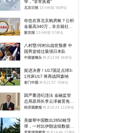
华，“非常执着”
北京日报
15小时前
58评论
你也在算北京购房账？公积
金最高340万，非京籍社保
1年
新京报
13小时前
57评论
八村塁/河村出战世预赛 中
国男篮错过最强日本队
中国篮镜头
昨天13:58
36评论
挺进决赛！U17国足点球3-
1河床U17 将再战阿森纳
射门中国
昨天21:57
70评论
因严重违纪违法 金融监管
总局原局长李云泽被罢免全
国人大代表
经济观察报
昨天16:24
112评论
美媒帮中国数出2850枚导
弹，一对比伊朗这组数据，
发现出大事了
罗富强观察室
昨天14:48
27评论