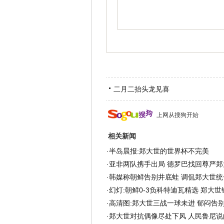
二月二抬头龙见喜
上网从搜狗开始
相关新闻
·
半岛晨报:郑大世的世界杯不完美
·
亚非两队携手出局 德罗巴找回尊严郑
·
韩媒称朝鲜告别井底蛙 调侃郑大世统一
·
幻灯:朝鲜0-3负科特迪瓦精选 郑大世
·
高清图:郑大世三战一球未进 郁闷告
·
郑大世对抗偶像尽处下风 人民鲁尼说