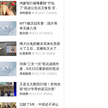
鸿蒙智行被曝删除“竹知
了”风波公告后又恢复 官媒
曾力挺：劝华为要大度的，
有料新语
昨天16:07
216评论
你们适不适合？
WTT横滨冠军赛：国乒男
单无缘八强
新京报
昨天21:16
65评论
继大白兔奶糖冰淇淋在美国
火了之后，其糖纸又火了！
海外博主盛赞：平面设计经
红星新闻
昨天12:28
40评论
典之作
河南“三支一扶”笔试成绩作
废，8月22日重新组织笔试
界面新闻
昨天17:30
118评论
又是北大数院07级！苏炜杰
获“统计学界的诺贝尔奖”
环球网
昨天14:57
30评论
沉默了5年，中国还不承认