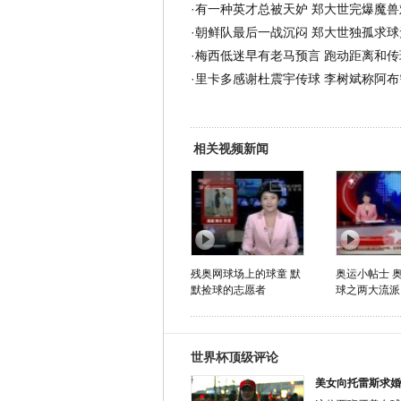
·
有一种英才总被天妒 郑大世完爆魔兽
·
朝鲜队最后一战沉闷 郑大世独孤求球
·
梅西低迷早有老马预言 跑动距离和传
·
里卡多感谢杜震宇传球 李树斌称阿布
相关视频新闻
残奥网球场上的球童 默
奥运小帖士 奥
默捡球的志愿者
球之两大流派
世界杯顶级评论
美女向托雷斯求婚