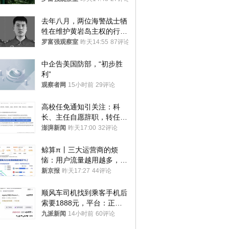
去年八月，两位海警战士牺
牲在维护黄岩岛主权的行动
中
罗富强观察室
昨天14:55
87评论
中企告美国防部，“初步胜
利”
观察者网
15小时前
29评论
高校任免通知引关注：科
长、主任自愿辞职，转任思
政辅导员
澎湃新闻
昨天17:00
32评论
鲸算π丨三大运营商的烦
恼：用户流量越用越多，收
入却越来越少
新京报
昨天17:27
44评论
顺风车司机找到乘客手机后
索要1888元，平台：正和
司机沟通协商
九派新闻
14小时前
60评论