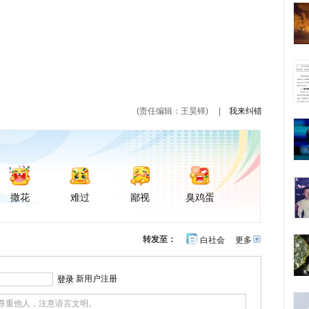
(责任编辑：王昊铎)
|
我来纠错
撒花
难过
鄙视
臭鸡蛋
转发至：
白社会
更多
开
心
豆
网
瓣
新用户注册