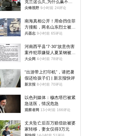
克兰这么久,为什么赢不了?
答案令人沉默
尖锋视野
9小时前
24评论
南海真相公开！用命挡住菲
方撞船，两名山东烈士被授
武警最高荣誉
兵器志
9小时前
65评论
河南西平县“7·30”故意伤害
案件犯罪嫌疑人夏某钢被抓
获
大众网
4小时前
78评论
“出游带上打印机”，请把暑
假还给孩子们 | 新京报快评
新京报
8小时前
70评论
以色列媒体：穆杰塔巴被紧
急送医，情况危急
观察者网
13小时前
166评论
丈夫坠亡后百万赔偿款被婆
家转移，妻女仅得3万元
新快报
14小时前
51评论