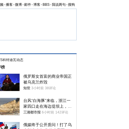
频
-
播客
-
微博
-
邮件
-
博客
-
BBS
-
我说两句
-
搜狗
VS科特迪瓦动态
评榜
俄罗斯女首富的商业帝国正
被乌克兰炸毁
知世
3小时前
38评论
台风“白海豚”来临，浙江一
家四口走在海边堤坝上，其
中9岁男孩被巨浪卷入海
三湘都市报
6小时前
142评论
中，搜救仍在进行
俄媒终于公开质问！打了乌