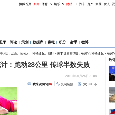
搜狐首页
-
新闻
-
体育
-
S
-
娱乐
-
V
-
财经
-
IT
-
汽车
-
房产
-
家居
-
女人
-
视
图库
|
评论
|
策划
|
数据库
|
赛程
|
积分
|
射手
|
微博
杯G组：巴西、葡萄牙、科特迪瓦、朝鲜
>
南非世界杯G组：朝鲜VS科特迪瓦
>
朝鲜
热
计：跑动28公里 传球半数失败
2010年06月26日09:08
大
中
我来说两句
(
0
)
复制链接
小