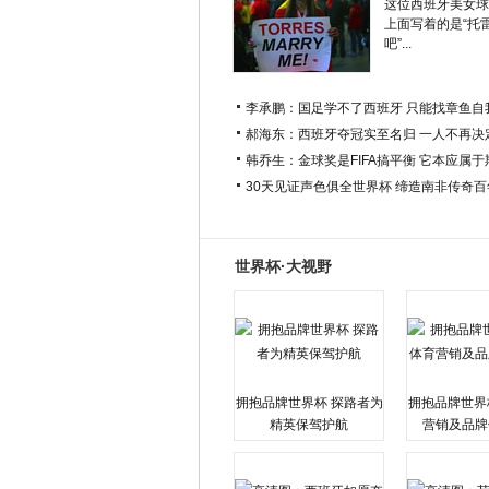
这位西班牙美女球
上面写着的是“托
吧”...
李承鹏：国足学不了西班牙 只能找章鱼自
郝海东：西班牙夺冠实至名归 一人不再决
韩乔生：金球奖是FIFA搞平衡 它本应属
30天见证声色俱全世界杯 缔造南非传奇
世界杯·大视野
拥抱品牌世界杯 探路者为
拥抱品牌世界
精英保驾护航
营销及品牌