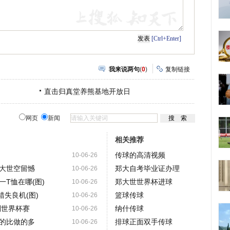
[Ctrl+Enter]
我来说两句
(
0
)
复制链接
直击归真堂养熊基地开放日
网页
新闻
相关推荐
传球的高清视频
10-06-26
大世空留憾
郑大自考毕业证办理
10-06-26
T恤在哪(图)
郑大世世界杯进球
10-06-26
错失良机(图)
篮球传球
10-06-26
别世界杯赛
纳什传球
10-06-26
的比做的多
排球正面双手传球
10-06-26