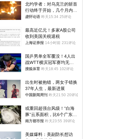
北约学者：对乌克兰的斩首
行动终于开始，几个月内乌
将投降
虚怀论语
昨天15:34
25评论
最高近亿元！多家A股公司
收到美国关税退税
上海证券报
14小时前
231评论
国乒男单全军覆没！4人出
战WTT横滨冠军赛均无缘
八强
搜狐体育
昨天18:45
102评论
出生时被抱错，两女子错换
37年人生，最新进展
中国新闻周刊
昨天21:50
20评论
或重回超强台风级！“白海
豚”云系面积，比6个广东还
大！深圳官方：注意这件事
南方都市报
昨天23:55
39评论
美媒爆料：美副防长想访