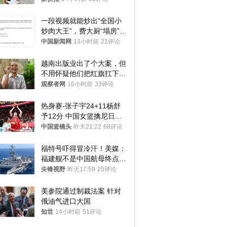
一段视频就能炒出“全国小
炒肉大王”，费大厨“塌房”了
吗？
中国新闻网
13小时前
21评论
越南出版业出了个大案，但
不用怀疑他们把红旗扛下去
的决心
观察者网
16小时前
33评论
热身赛-张子宇24+11杨舒
予12分 中国女篮擒尼日利
亚
中国篮镜头
昨天21:22
68评论
福特号吓得冒冷汗！美媒：
福建舰不是中国航母终点，
而是新起点！
尖锋视野
昨天17:59
25评论
美参院通过制裁法案 针对
俄油气进口大国
知世
14小时前
51评论