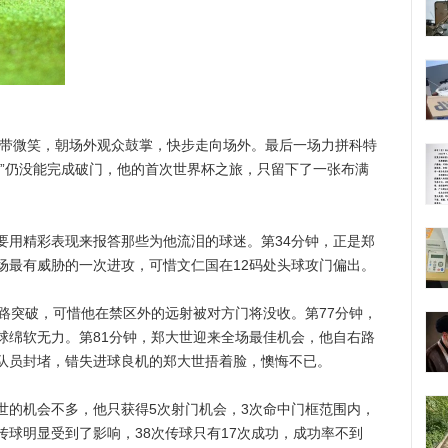
带微笑，朝场外观众鼓掌，快步走向场外。最后一场力拼科特
尼”仍没能完成破门，他的首次世界杯之旅，只留下了一张布满
精彩表现来报答那些为他流泪的球迷。第34分钟，正是郑
场最有威胁的一次进攻，可惜文仁国在12码处头球攻门偏出。
突破，可惜他在禁区外的远射被对方门将没收。第77分钟，
球绵软无力。第81分钟，郑大世迎来全场最佳机会，他自右路
队员封堵，错失进球良机的郑大世捂着脸，懊悔不已。
机会不多，他只获得5次射门机会，3次命中门框范围内，
球明显受到了影响，38次传球只有17次成功，成功率不到