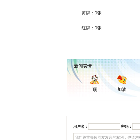
黄牌：0张
红牌：0张
新闻表情
顶
加油
用户名：
密码：