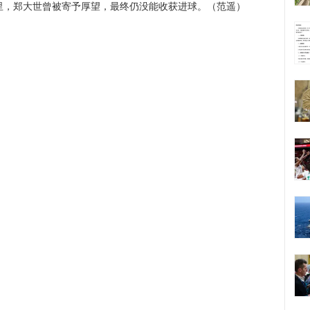
赛里，郑大世曾被寄予厚望，最终仍没能收获进球。（范遥）