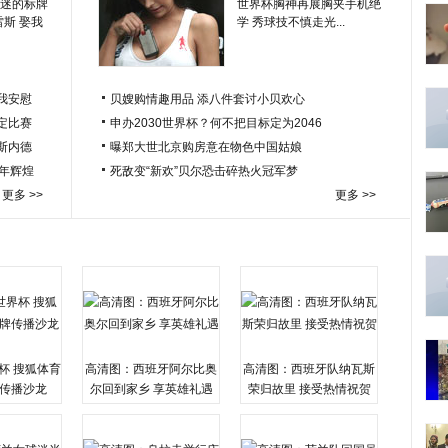
迷的标牌
世界杯胸神再展胸夹手机绝
雷斯 娶我
学 秀球技不慎走光...
我安慰
贝嫂购情趣用品 添八件套讨小贝欢心
定比赛
申办2030世界杯？何不把目标定为2046
于斯内德
曝郑大世北京购房意在物色中国姑娘
百年辉煌
死敌变“新欢”贝尔恐击碎热火冠军梦
更多 >>
更多 >>
杯 搜狐体育
高清图：西班牙阿尔比奥
高清图：西班牙队纳瓦斯
传播沙龙
尔回到家乡 享英雄礼遇
荣归故里 接受热情祝贺