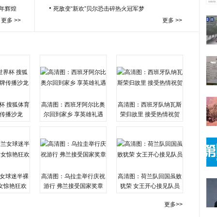
百年辉煌
死敌变“新欢”贝尔恐击碎热火冠军梦
更多 >>
更多 >>
杯 搜狐体育
高清图：西班牙阿尔比奥
高清图：西班牙队纳瓦斯
传播沙龙
尔回到家乡 享英雄礼遇
荣归故里 接受热情祝贺
女球迷半裸
高清图：乌拉圭举行庆祝
高清图：荷兰队回国虽败
女惊艳狂欢
游行 弗兰接受国家奖章
犹荣 女王开心接见队员
更多>>