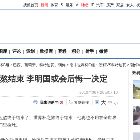
搜狐首页
-
新闻
-
体育
-
S
-
娱乐
-
V
-
财经
-
IT
-
汽车
-
房产
-
家居
-
女人
-
视
图库
|
评论
|
策划
|
数据库
|
赛程
|
积分
|
射手
|
微博
杯G组：巴西、葡萄牙、科特迪瓦、朝鲜
>
南非世界杯G组：朝鲜VS科特迪瓦
>
朝鲜
热
煎熬结束 李明国或会后悔一决定
2010年06月26日07:10
大
中
我来说两句
(
0
)
复制链接
小
终于结束了。世界杯之旅终于结束，他再也不用在全世界
门里捡球。