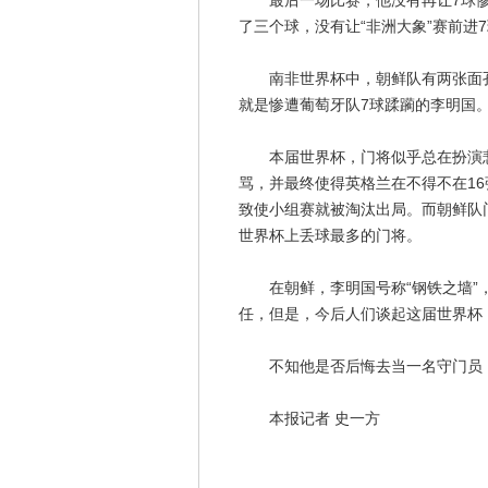
最后一场比赛，他没有再让7球惨
了三个球，没有让“非洲大象”赛前进
南非世界杯中，朝鲜队有两张面孔
就是惨遭葡萄牙队7球蹂躏的李明国
本届世界杯，门将似乎总在扮演悲剧
骂，并最终使得英格兰在不得不在16
致使小组赛就被淘汰出局。而朝鲜队
世界杯上丢球最多的门将。
在朝鲜，李明国号称“钢铁之墙”，
任，但是，今后人们谈起这届世界杯
不知他是否后悔去当一名守门员，
本报记者 史一方