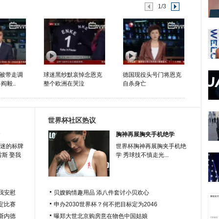
1/3
被带走调
球迷黑纱默哀悼念恩克
德国现役头号门将恩克
阎毅..
整个欧洲在哭泣
自杀身亡
世界杯社区热议
胸神再展胸夹手机绝学
迷的标牌
世界杯胸神再展胸夹手机绝
雷斯 娶我
学 秀球技不慎走光...
我安慰
贝嫂购情趣用品 添八件套讨小贝欢心
定比赛
申办2030世界杯？何不把目标定为2046
于斯内德
曝郑大世北京购房意在物色中国姑娘