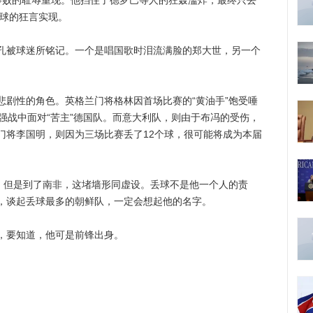
败的耻辱重现。他挡住了德罗巴等人的狂轰滥炸，最终只丢
7球的狂言实现。
被球迷所铭记。一个是唱国歌时泪流满脸的郑大世，另一个
。
性的角色。英格兰门将格林因首场比赛的“黄油手”饱受唾
强战中面对“苦主”德国队。而意大利队，则由于布冯的受伤，
门将李国明，则因为三场比赛丢了12个球，很可能将成为本届
但是到了南非，这堵墙形同虚设。丢球不是他一个人的责
，谈起丢球最多的朝鲜队，一定会想起他的名字。
要知道，他可是前锋出身。