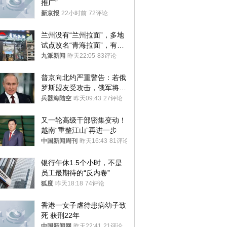
推广”
新京报
22小时前
72评论
兰州没有“兰州拉面”，多地
试点改名“青海拉面”，有商
家改名已两年
九派新闻
昨天22:05
83评论
普京向北约严重警告：若俄
罗斯盟友受攻击，俄军将动
用核武器保护
兵器海陆空
昨天09:43
27评论
又一轮高级干部密集变动！
越南“重整江山”再进一步
中国新闻周刊
昨天16:43
81评论
银行午休1.5个小时，不是
员工最期待的“反内卷”
狐度
昨天18:18
74评论
香港一女子虐待患病幼子致
死 获刑22年
中国新闻网
昨天22:41
21评论