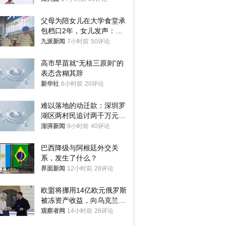
父母为陪女儿在大学食堂承
包档口2年，女儿发声：初
衷是为了陪伴，毕业后将不
九派新闻
7小时前
50评论
再营业
高市早苗就“无核三原则”的
表态含糊其辞
新华社
6小时前
20评论
难以落地的动迁款：深圳罗
湖区两村民追讨两千万元动
迁款八年未果
澎湃新闻
9小时前
40评论
巴西降级与阿根廷外交关
系，发生了什么？
界面新闻
12小时前
28评论
欧盟将挪用14亿欧元俄罗斯
被冻资产收益，向乌克兰提
供援助
观察者网
14小时前
28评论