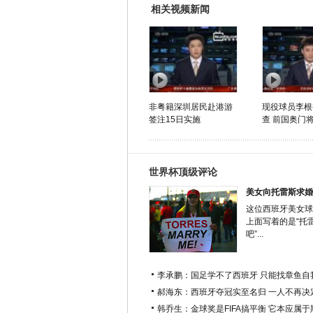
相关视频新闻
非粤籍深圳居民赴港游
现役球员李根
签注15日实施
查 前国奥门将
世界杯顶级评论
美女向托雷斯求婚
这位西班牙美女球
上面写着的是“托
吧”...
李承鹏：国足学不了西班牙 只能找章鱼自
郝海东：西班牙夺冠实至名归 一人不再决
韩乔生：金球奖是FIFA搞平衡 它本应属