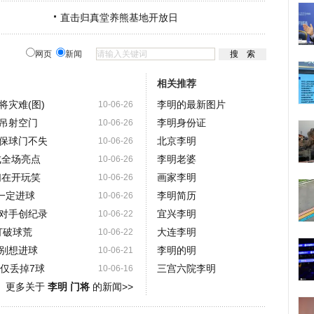
直击归真堂养熊基地开放日
网页
新闻
相关推荐
灾难(图)
李明的最新图片
10-06-26
亚吊射空门
李明身份证
10-06-26
保球门不失
北京李明
10-06-26
成全场亮点
李明老婆
10-06-26
们在开玩笑
画家李明
10-06-26
一定进球
李明简历
10-06-26
对手创纪录
宜兴李明
10-06-22
打破球荒
大连李明
10-06-22
罗别想进球
李明的明
10-06-21
仅丢掉7球
三宫六院李明
10-06-16
更多关于
李明 门将
的新闻>>