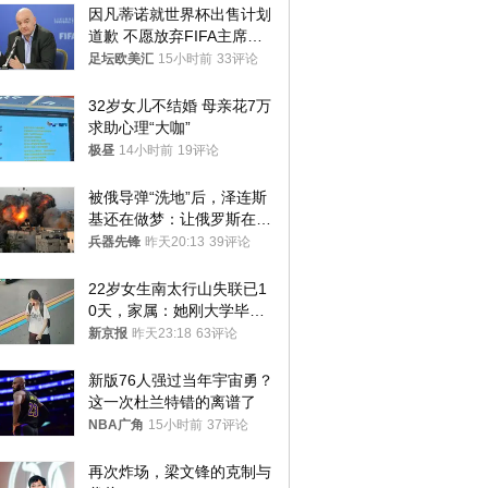
因凡蒂诺就世界杯出售计划
道歉 不愿放弃FIFA主席职
位
足坛欧美汇
15小时前
33评论
32岁女儿不结婚 母亲花7万
求助心理“大咖”
极昼
14小时前
19评论
被俄导弹“洗地”后，泽连斯
基还在做梦：让俄罗斯在冬
季前求和？
兵器先锋
昨天20:13
39评论
22岁女生南太行山失联已1
0天，家属：她刚大学毕业
想到山里旅行
新京报
昨天23:18
63评论
新版76人强过当年宇宙勇？
这一次杜兰特错的离谱了
NBA广角
15小时前
37评论
再次炸场，梁文锋的克制与