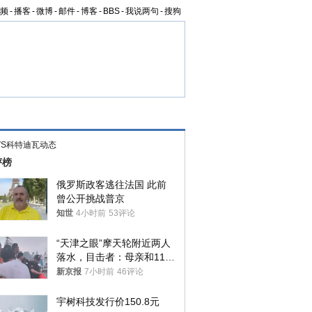
频
-
播客
-
微博
-
邮件
-
博客
-
BBS
-
我说两句
-
搜狗
VS科特迪瓦动态
评榜
俄罗斯政客逃往法国 此前
曾公开挑战普京
知世
4小时前
53评论
“天津之眼”摩天轮附近两人
落水，目击者：母亲和11岁
儿子先后被打捞上岸
新京报
7小时前
46评论
宇树科技发行价150.8元