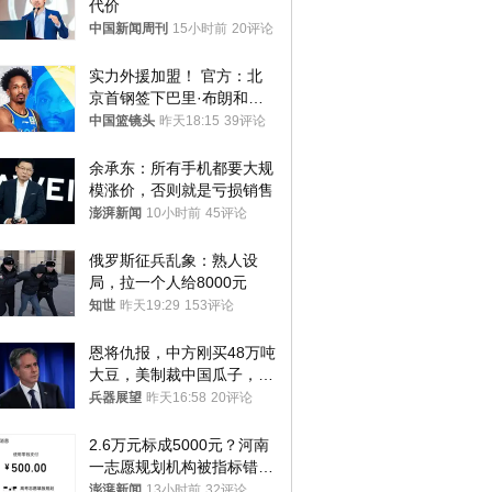
代价
中国新闻周刊
15小时前
20评论
实力外援加盟！ 官方：北
京首钢签下巴里·布朗和桑
普森
中国篮镜头
昨天18:15
39评论
余承东：所有手机都要大规
模涨价，否则就是亏损销售
澎湃新闻
10小时前
45评论
俄罗斯征兵乱象：熟人设
局，拉一个人给8000元
知世
昨天19:29
153评论
恩将仇报，中方刚买48万吨
大豆，美制裁中国瓜子，布
林肯措辞变了
兵器展望
昨天16:58
20评论
2.6万元标成5000元？河南
一志愿规划机构被指标错学
费致考生复读
澎湃新闻
13小时前
32评论