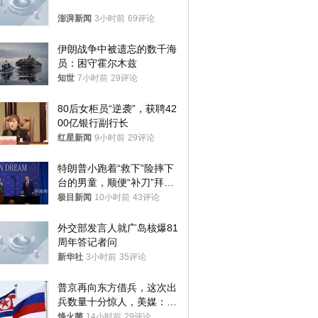
澎湃新闻
3小时前
69评论
伊朗战争中被遗忘的数千海
员：困守霍尔木兹
知世
7小时前
29评论
80后女柜员“逆袭”，获聘42
00亿银行副行长
红星新闻
9小时前
29评论
特朗普小跑着“救下”险摔下
台的男童，顺便“补刀”拜
登：“我可不想他像拜登一
极目新闻
10小时前
43评论
样摔下来”
外交部发言人就广岛核爆81
周年答记者问
新华社
3小时前
35评论
普京再向东方借兵，这次出
兵数量十分惊人，美媒：俄
朝要动真格？
烽火菌
14小时前
29评论