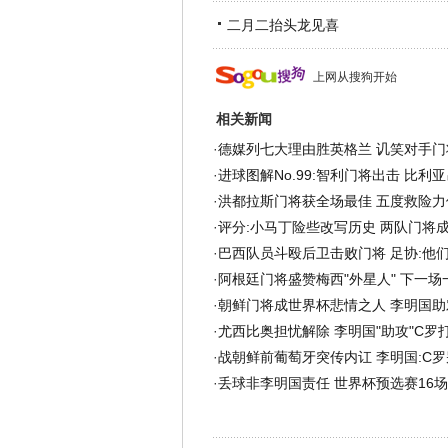
二月二抬头龙见喜
上网从搜狗开始
相关新闻
·
德媒列七大理由胜英格兰 讥笑对手门将
·
进球图解No.99:智利门将出击 比利
·
洪都拉斯门将获全场最佳 五度救险力
·
评分:小马丁险些改写历史 两队门将
·
巴西队员斗殴后卫击败门将 足协:他
·
阿根廷门将盛赞梅西"外星人" 下一场
·
朝鲜门将成世界杯悲情之人 李明国助
·
尤西比奥担忧解除 李明国"助攻"C罗
·
战朝鲜前葡萄牙突传内讧 李明国:C
·
丢球非李明国责任 世界杯预选赛16场