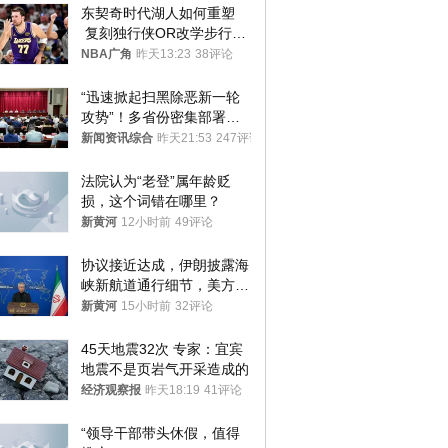
东契奇时代湖人如何重塑
 复刻独行侠OR改学步行
者？
NBA广角
昨天13:23
38评论
“迅速掀起扫黑除恶新一轮
攻势”！多省份密集部署，
公布举报方式
新闻资讯综合
昨天21:53
247评论
法院认为“老登”属年龄贬
损，这个词错在哪里？
新黄河
12小时前
49评论
协议接近达成，伊朗披露海
峡新航道通行细节，美方再
提“倒计时”
新黄河
15小时前
32评论
45天地震32次 专家：宜宾
地震不是页岩气开采造成的
经济观察报
昨天18:19
41评论
“领导干部带头休假，值得