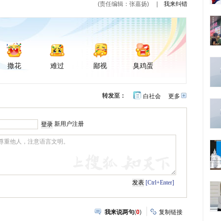
(责任编辑：张嘉扬)
|
我来纠错
撒花
难过
鄙视
臭鸡蛋
转发至：
白社会
更多
开
心
豆
网
瓣
新用户注册
[Ctrl+Enter]
我来说两句
(
0
)
复制链接