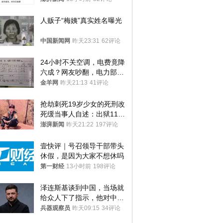
人贩子“梅姨”真实姓名曝光
中国新闻网
昨天23:31
62评论
24小时不关空调，电费竟降
六成？网友吵翻，电力部门
回应→
金羊网
昨天21:13
41评论
抢劫刺死19岁少女的死刑改
死缓当事人自述：出狱11年
间始终刻意躲避被害人家属
澎湃新闻
昨天21:22
197评论
壹快评｜号召领导干部带头
休假，是因为大家不想休吗
第一财经
13小时前
198评论
泽连斯基谈到中国，当场就
给众人下了指示，他对中国
和中乌关系，显然又有了新
兵器观察员
昨天09:15
34评论
的想法