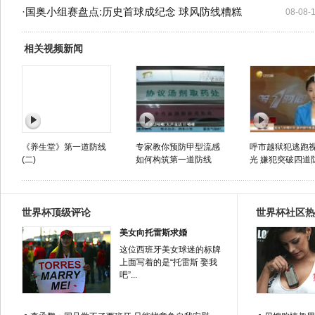
·
国奥小组赛盘点:历史首球成纪念 球风防线糟糕
08-08-
相关视频新闻
《养生堂》第一道防线
专家教你预防甲型流感
呼市越狱犯逃跑
(二)
如何构筑第一道防线
光 嫌犯突破四道
世界杯顶级评论
世界杯社区热
美女向托雷斯求婚
这位西班牙美女球迷的标牌
上面写着的是“托雷斯 娶我
吧”...