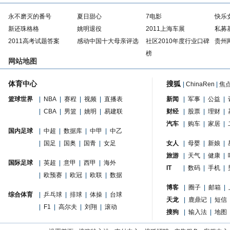
永不磨灭的番号
夏日甜心
7电影
快乐
新还珠格格
姚明退役
2011上海车展
私募
2011高考试题答案
感动中国十大母亲评选
社区2010年度行业口碑
贵州
榜
网站地图
体育中心
搜狐
|
ChinaRen
|
焦
篮球世界
|
NBA
|
赛程
|
视频
|
直播表
新闻
|
军事
|
公益
|
|
CBA
|
男篮
|
姚明
|
易建联
财经
|
股票
|
理财
|
汽车
|
购车
|
家居
|
国内足球
|
中超
|
数据库
|
中甲
|
中乙
|
国足
|
国奥
|
国青
|
女足
女人
|
母婴
|
新娘
|
旅游
|
天气
|
健康
|
国际足球
|
英超
|
意甲
|
西甲
|
海外
IT
|
数码
|
手机
|
|
欧预赛
|
欧冠
|
欧联
|
数据
博客
|
圈子
|
邮箱
|
综合体育
|
乒乓球
|
排球
|
体操
|
台球
天龙
|
鹿鼎记
|
短信
|
F1
|
高尔夫
|
刘翔
|
滚动
搜狗
|
输入法
|
地图