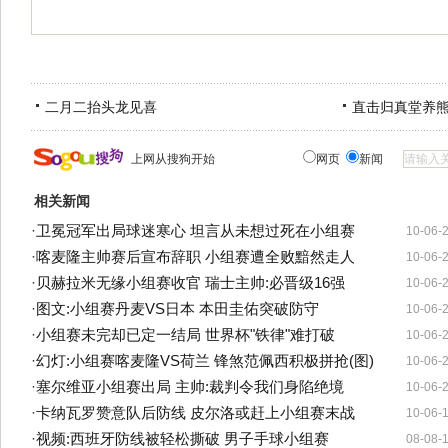
二月二抬头龙见喜
直击归真堂养
上网从搜狗开始
网页
新闻
相关新闻
·
卫冕冠军出局球迷寒心 坦言从未想过死在小组赛
10-06-
·
喀麦隆主帅赛后宣布辞职 小组赛遭全败黯然走人
10-06-
·
贝赫拉米无缘小组赛收官 瑞士主帅:必晋级16强
10-06-
·
图文:小组赛丹麦VS日本 本田圭佑突破防守
10-06-
·
小组赛未完却已定一结局 世界杯"铁律"难打破
10-06-
·
幻灯:小组赛喀麦隆VS荷兰 锋煞范佩西积极拼抢(图)
10-06-
·
塞尔维亚小组赛出局 主帅:裁判令我们身陷绝境
10-06-
·
卡纳瓦罗赞意队后防线 皮尔洛或赶上小组赛末战
10-06-
·
视频:西班牙防线被轻松撕破 男子手球小组赛
08-08-