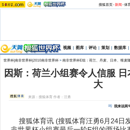
搜狐首页
-
新闻
-
体
视频
|
图库
|
评论
|
策划
|
数据库
|
世界杯|南非世界杯|2010南非世界杯
>
南非世界杯E组：荷兰、丹麦、日本、喀麦
因斯：荷兰小组赛令人信服 日
大
来源：
搜狐体育
作者：汪勇
我来说两
搜狐体育讯 (搜狐体育汪勇6月24日
非世界杯小组赛最后一轮E组的两场比