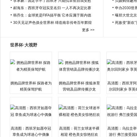
李承鹏：国足学不了西班牙 只能找章鱼自我安慰
贝嫂购情趣用
郝海东：西班牙夺冠实至名归 一人不再决定比赛
申办2030世
韩乔生：金球奖是FIFA搞平衡 它本应属于斯内德
曝郑大世北京
30天见证声色俱全世界杯 缔造南非传奇百年辉煌
死敌变“新欢
更多 >>
世界杯·大视野
拥抱品牌世界杯 探路者为
拥抱品牌世界杯 搜狐体育
高清图：西班牙阿
精英保驾护航
营销及品牌传播沙龙
尔回到家乡 享英
高清图：西班牙如愿夺冠
高清图：荷兰女球迷半裸
高清图：乌拉圭举
章鱼成为球迷心中偶像
相迎 橙色美女惊艳狂欢
游行 弗兰接受国