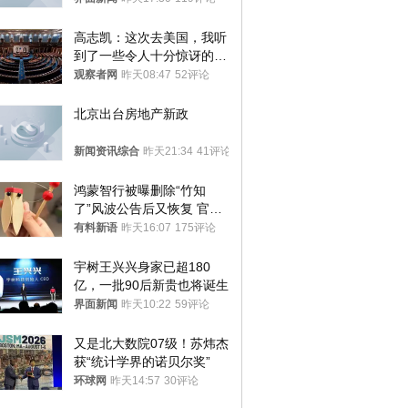
高志凯：这次去美国，我听
到了一些令人十分惊讶的消
息
观察者网
昨天08:47
52评论
北京出台房地产新政
新闻资讯综合
昨天21:34
41评论
鸿蒙智行被曝删除“竹知
了”风波公告后又恢复 官媒
曾力挺：劝华为要大度的，
有料新语
昨天16:07
175评论
你们适不适合？
宇树王兴兴身家已超180
亿，一批90后新贵也将诞生
界面新闻
昨天10:22
59评论
又是北大数院07级！苏炜杰
获“统计学界的诺贝尔奖”
环球网
昨天14:57
30评论