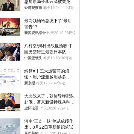
总局原局长李云泽被罢免全
国人大代表
经济观察报
昨天16:24
111评论
最高领袖给总统下了“最后
警告”？
新闻资讯综合
昨天20:19
38评论
八村塁/河村出战世预赛 中
国男篮错过最强日本队
中国篮镜头
昨天13:58
30评论
鲸算π丨三大运营商的烦
恼：用户流量越用越多，收
入却越来越少
新京报
昨天17:27
42评论
大决战来了，朝鲜导弹部队
赴俄，普京新设特殊兵种，
76岁老将扛旗
虚怀论语
昨天10:28
26评论
河南“三支一扶”笔试成绩作
废，8月22日重新组织笔试
界面新闻
昨天17:30
119评论