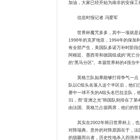
加油，大家已经开始为南非的安保工
信息时报记者 冯爱军
世界杯魔咒多多，其中一项就是四强
1998年的克罗地亚，1994年的保加
有全部产生，美国队多诺万补时阶段
阿根廷、墨西哥和德国组成的“死亡
的“黑马分区”。本届世界杯的4强当
英格兰队如果能够打得争气一点，
队以C组头名落入这个半区后，他们
赛中一球不失的A组头名巴拉圭队，他
31，而“亚洲之光”韩国队则排在了第
由法国、英格兰占据两席，他们的世
其实在2002年韩日世界杯上，也
对阵瑞典。意外的对阵原因在于，法
的脱颖而出者，历史性地杀入四强并