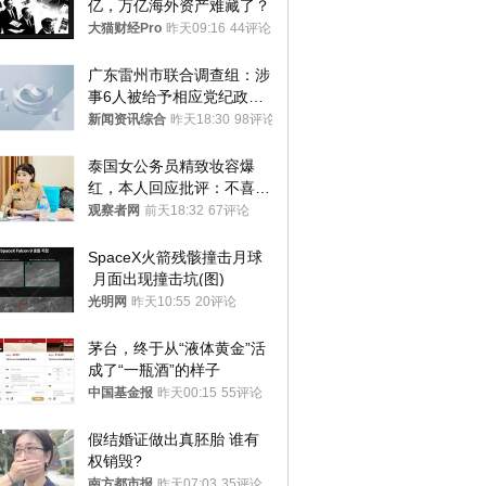
亿，万亿海外资产难藏了？
大猫财经Pro
昨天09:16
44评论
广东雷州市联合调查组：涉
事6人被给予相应党纪政务
处分和组织处理
新闻资讯综合
昨天18:30
98评论
泰国女公务员精致妆容爆
红，本人回应批评：不喜欢
就别看
观察者网
前天18:32
67评论
SpaceX火箭残骸撞击月球
 月面出现撞击坑(图)
光明网
昨天10:55
20评论
茅台，终于从“液体黄金”活
成了“一瓶酒”的样子
中国基金报
昨天00:15
55评论
假结婚证做出真胚胎 谁有
权销毁?
南方都市报
昨天07:03
35评论