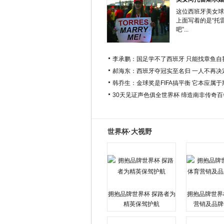
这位西班牙美女球
上面写着的是“托
吧”...
李承鹏：国足学不了西班牙 只能找章鱼自
郝海东：西班牙夺冠实至名归 一人不再决
韩乔生：金球奖是FIFA搞平衡 它本应属
30天见证声色俱全世界杯 缔造南非传奇
世界杯·大视野
拥抱品牌世界杯 探路者为
拥抱品牌世界
精英保驾护航
营销及品牌