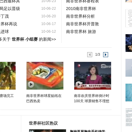
巴西最杯具
南非世界杯赛程表
10-06-23
局足以晋级
2010南非世界杯
10-06-22
许丁茂
南非世界杯分析
10-06-20
世界杯再说
南非世界杯开普敦
10-06-17
祝进球
南非世界杯 旅游
10-06-12
多关于
世界杯 小组赛
的新闻>>
1/3
赛场完工
南非世界杯球星贴纸在
南非欢庆世界杯倒计时
巴西热卖
100天 球票销售不理想
世界杯社区热议
胸神再展胸夹手机绝学