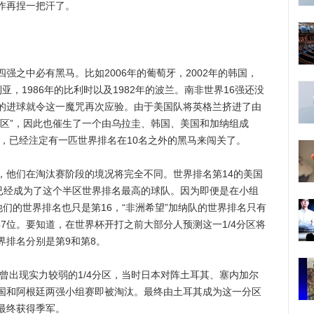
作再捏一把汗了。
之中必有黑马。比如2006年的葡萄牙，2002年的韩国，
利亚，1986年的比利时以及1982年的波兰。南非世界16强还没
的进球就令这一魔咒再次应验。由于美国队将英格兰挤进了由
分区”，因此也催生了一个由乌拉圭、韩国、美国和加纳组成
中，已经注定有一匹世界排名在10名之外的黑马来闯关了。
他们在淘汰赛阶段的境况将完全不同。世界排名第14的美国
已经成为了这个半区世界排名最高的球队。因为即便是在小组
们的世界排名也只是第16，“非洲希望”加纳队的世界排名只有
47位。要知道，在世界杯开打之前大部分人预测这一1/4分区将
界排名分别是第9和第8。
曾出现实力较弱的1/4分区，当时日本对阵土耳其、塞内加尔
国和阿根廷两强小组赛即被淘汰。最终由土耳其成为这一分区
最终获得季军。