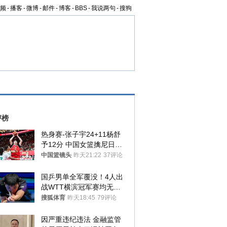
频
-
播客
-
微博
-
邮件
-
博客
-
BBS
-
我说两句
-
搜狗
评榜
热身赛-张子宇24+11杨舒
予12分 中国女篮擒尼日利
亚
中国篮镜头
昨天21:22
37评论
国乒男单全军覆没！4人出
战WTT横滨冠军赛均无缘
八强
搜狐体育
昨天18:45
79评论
因严重违纪违法 金融监管