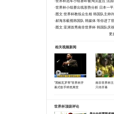
·
世界杯冠军小组赛即被淘汰盘点 法国
·
世界杯小组赛出线形势分析 日本一平
·
图文:世界杯教练众生相 韩国队主帅
·
郝海东藐视韩国队 韩媒体:等你进了
·
图文:亚洲首秀南非世界杯 韩国队庆
更
相关视频新闻
"黑帕瓦罗蒂"世界杯开
南非世界杯主
幕式歌手猝然离世
只待开幕
世界杯顶级评论
美女向托雷斯求婚