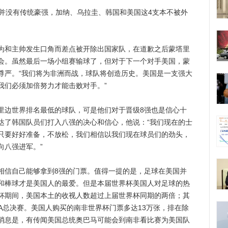
没有传统豪强，加纳、乌拉圭、韩国和美国这4支本不被外
。
和主帅发生口角而差点被开除出国家队，在道歉之后蒙塔里
会。虽然最后一场小组赛输球了，但对于下一个对手美国，蒙
尊严。“我们将为非洲而战，球队将创造历史。美国是一支强大
我们必须加倍努力才能击败对手。”
边世界排名最低的球队，可是他们对于晋级8强也是信心十
达了韩国队员们打入八强的决心和信心，他说：“我们现在的士
只要好好准备，不放松，我们相信以我们现在球员们的劲头，
向八强进军。”
信自己能够拿到8强的门票。值得一提的是，足球在美国并
和棒球才是美国人的最爱。但是本届世界杯美国人对足球的热
杯期间，美国本土的收视人数超过上届世界杯同期的两倍；其
BA总决赛。美国人购买的南非世界杯门票多达13万张，排在除
消息是，有传闻美国总统奥巴马可能会到南非看比赛为美国队