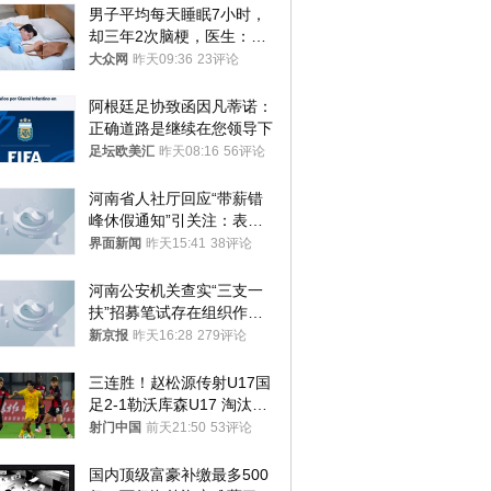
男子平均每天睡眠7小时，
却三年2次脑梗，医生：这
样睡觉更伤身
大众网
昨天09:36
23评论
阿根廷足协致函因凡蒂诺：
正确道路是继续在您领导下
足坛欧美汇
昨天08:16
56评论
河南省人社厅回应“带薪错
峰休假通知”引关注：表述
不够准确，待修改后印发
界面新闻
昨天15:41
38评论
河南公安机关查实“三支一
扶”招募笔试存在组织作弊
犯罪行为
新京报
昨天16:28
279评论
三连胜！赵松源传射U17国
足2-1勒沃库森U17 淘汰赛
将战河床
射门中国
前天21:50
53评论
国内顶级富豪补缴最多500