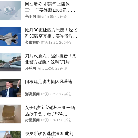
网友曝公司实行“上四休
三”，但要降薪1000元，不
接受只能辞职
光明网
昨天15:05
67评论
比歼36更让西方恐慌！沈飞
歼50破空亮相，美军没攻克
的技术被拿下
尖锋视野
前天13:31
26评论
刀片式插入，猛烈撞击！湖
北警方提醒：这种“刀片超
车”，太危险了
环球网
前天15:50
27评论
阿根廷足协力挺因凡蒂诺
澎湃新闻
昨天08:47
37评论
女子1岁宝宝碰坏三亚一酒
店纸巾盒，赔了924元，发
帖吐槽后酒店退还一半的
封面新闻
昨天09:43
58评论
钱，当地市监局回应
俄罗斯政客逃往法国 此前