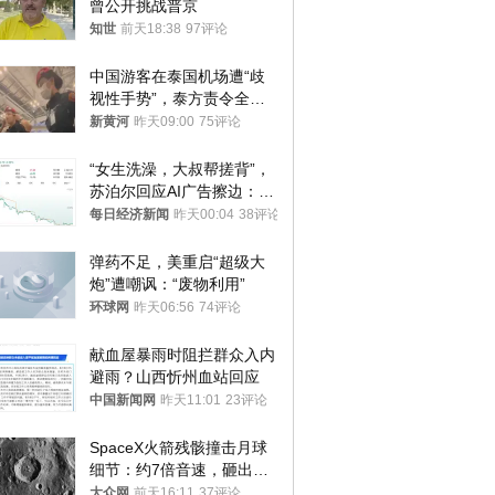
曾公开挑战普京
知世
前天18:38
97评论
中国游客在泰国机场遭“歧
视性手势”，泰方责令全面
调查，对责任人采取最严厉
新黄河
昨天09:00
75评论
处分
“女生洗澡，大叔帮搓背”，
苏泊尔回应AI广告擦边：视
频全下架，已强化内容管理
每日经济新闻
昨天00:04
38评论
与审核
弹药不足，美重启“超级大
炮”遭嘲讽：“废物利用”
环球网
昨天06:56
74评论
献血屋暴雨时阻拦群众入内
避雨？山西忻州血站回应
中国新闻网
昨天11:01
23评论
SpaceX火箭残骸撞击月球
细节：约7倍音速，砸出直
径约30米撞击坑
大众网
前天16:11
37评论