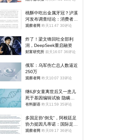
桃酥中吃出金属牙冠？泸溪
河发布调查结论：消费者已
澄清，所发视频情况不属实
观察者网
昨天11:47
30评论
炸了！梁文锋回吐全部利
润，DeepSeek重启融资
财富研究所
前天16:07
36评论
俄军：乌军伤亡总人数逼近
250万
观察者网
昨天10:07
33评论
继6岁女童离世后又一患儿
死于基因编辑试验 隐瞒一
年才对外披露
有料新语
昨天11:59
35评论
多国足协“倒戈”，阿根廷足
协力挺因凡蒂诺：国际足联
今后应继续在其领导下前行
观察者网
昨天09:17
36评论