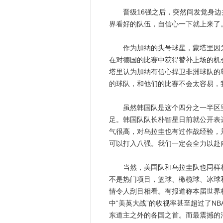
晋级16强之后，突然间发觉身边并
界看好的队伍，自信心一下就上来了
作为加纳的头号球星，蒙塔里因为
在对德国的比赛中获得替补上场的机
塔里认为加纳有信心捍卫非洲球队的
的球队，和他们的比赛不会太容易，
虽然韩国队是这个四分之一半区里
足。韩国队队长朴智星日前就公开表
气很高，对乌拉圭也有过作战经验，
可以打入八强。我们一定会全力以赴
当然，美国队和乌拉圭队也同样相
不是热门项目，篮球、橄榄球、冰球
情令人刮目相看。有报道称本届世界
中“美英大战”的收视率甚至超过了N
东道主之外的各国之首。而最震撼的