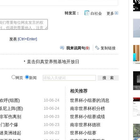
转发至：
白社会
更多
开
心
豆
网
瓣
[Ctrl+Enter]
我来说两句
(
0
)
复制链接
直击归真堂养熊基地开放日
网页
新闻
相关推荐
呼(组图)
世界杯小组赛的消息
10-06-24
尼上阵(图)
南非世界杯积分榜
10-06-24
非军伤离别
世界杯小组赛成绩
10-06-23
冷门那个爆
南非世界杯德班
10-06-23
迷美洲雄起
世界杯小组赛
10-06-23