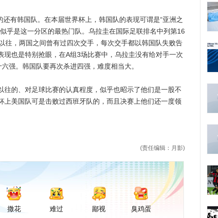
的还有韩国队。在本届世界杯上，韩国队的表现可谓是“亚洲之
圭似乎是这一分区的最热门队。乌拉圭在国际足联排名中列第16
，以往，两国之间曾有过四次交手，每次交手都以韩国队失败告
表现也是特别抢眼，在A组3场比赛中，乌拉圭没有给对手一次
十六强。韩国队要再次杀进四强，难度相当大。
往的、对足球比赛的认真程度，似乎也昭示了他们是一股不
杯上美国队可是击败过西班牙队的，而且决赛上他们还一度领
(责任编辑：月影)
撒花
难过
鄙视
臭鸡蛋