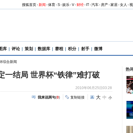
搜狐首页
-
新闻
-
体育
-
S
-
娱乐
-
V
-
财经
-
IT
-
汽车
-
房产
-
家居
-
女人
-
视
图库
|
评论
|
策划
|
数据库
|
赛程
|
积分
|
射手
|
微博
杯综合新闻
热
定一结局 世界杯“铁律”难打破
2010年06月25日03:28
大
中
我来说两句
(
0
)
复制链接
小