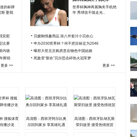
迷的标牌
世界杯胸神再展胸夹手机绝
雷斯 娶我
学 秀球技不慎走光...
我安慰
贝嫂购情趣用品 添八件套讨小贝欢心
定比赛
申办2030世界杯？何不把目标定为2046
于斯内德
曝郑大世北京购房意在物色中国姑娘
百年辉煌
死敌变“新欢”贝尔恐击碎热火冠军梦
更多 >>
更多 >>
杯 搜狐体育
高清图：西班牙阿尔比奥
高清图：西班牙队纳瓦斯
传播沙龙
尔回到家乡 享英雄礼遇
荣归故里 接受热情祝贺