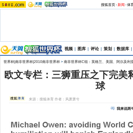
搜狐首页
-
新闻
-
体
视频
|
图库
|
评论
|
策划
|
数据库
|
世界杯|南非世界杯|2010南非世界杯
>
南非世界杯C组：英格兰、美国、阿尔及利
欧文专栏：三狮重压之下完美释
球
来源：
搜狐体育
作者：风萧萧兮
我来说两