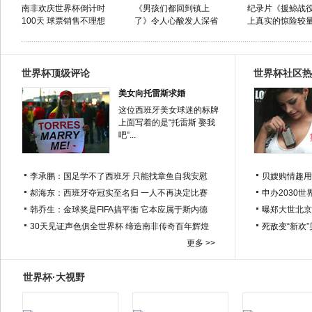
南非欢庆世界杯倒计时
《男孩们都回到镇上
纪录片《援鲸战役
100天 球票销售不理想
了》令人心酸发人深省
上真实的惊险较
世界杯顶级评论
世界杯社区热
美女向托雷斯求婚
这位西班牙美女球迷的标牌
上面写着的是“托雷斯 娶我
吧”...
李承鹏：国足学不了西班牙 只能找章鱼自我安慰
贝嫂购情趣用
郝海东：西班牙夺冠实至名归 一人不再决定比赛
申办2030世
韩乔生：金球奖是FIFA搞平衡 它本应属于斯内德
曝郑大世北京
30天见证声色俱全世界杯 缔造南非传奇百年辉煌
死敌变“新欢
更多 >>
世界杯·大视野