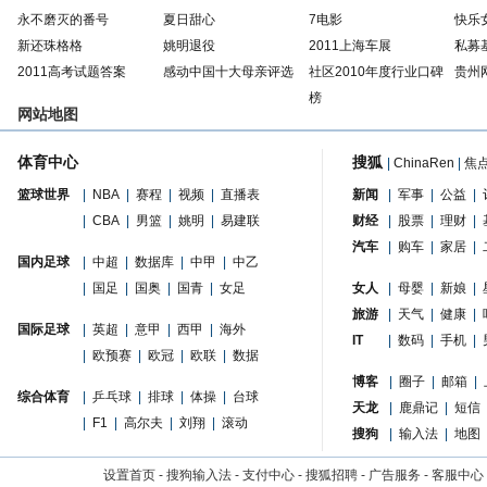
永不磨灭的番号
夏日甜心
7电影
快乐
新还珠格格
姚明退役
2011上海车展
私募
2011高考试题答案
感动中国十大母亲评选
社区2010年度行业口碑
贵州
榜
网站地图
体育中心
搜狐
|
ChinaRen
|
焦
篮球世界
|
NBA
|
赛程
|
视频
|
直播表
新闻
|
军事
|
公益
|
|
CBA
|
男篮
|
姚明
|
易建联
财经
|
股票
|
理财
|
汽车
|
购车
|
家居
|
国内足球
|
中超
|
数据库
|
中甲
|
中乙
|
国足
|
国奥
|
国青
|
女足
女人
|
母婴
|
新娘
|
旅游
|
天气
|
健康
|
国际足球
|
英超
|
意甲
|
西甲
|
海外
IT
|
数码
|
手机
|
|
欧预赛
|
欧冠
|
欧联
|
数据
博客
|
圈子
|
邮箱
|
综合体育
|
乒乓球
|
排球
|
体操
|
台球
天龙
|
鹿鼎记
|
短信
|
F1
|
高尔夫
|
刘翔
|
滚动
搜狗
|
输入法
|
地图
设置首页
-
搜狗输入法
-
支付中心
-
搜狐招聘
-
广告服务
-
客服中心