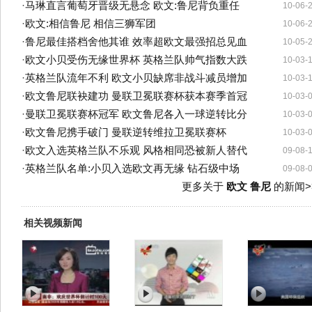
·
马琳直言葡萄牙晋级无悬念 欧文:鲁尼背负重任
10-06-
·
欧文:相信鲁尼 相信三狮军团
10-06-
·
鲁尼最佳搭档舍他其谁 效率超欧文最强招总见血
10-05-
·
欧文小贝受伤无缘世界杯 英格兰队帅气指数大跌
10-03-
·
英格兰队流年不利 欧文小贝缺席非战斗减员增加
10-03-
·
欧文鲁尼联袂建功 曼联卫冕联赛杯获本赛季首冠
10-03-
·
曼联卫冕联赛杯冠军 欧文鲁尼各入一球逆转比分
10-03-
·
欧文鲁尼携手破门 曼联逆转维拉卫冕联赛杯
10-03-
·
欧文入选英格兰队不乐观 风格相同恐被新人替代
09-08-
·
英格兰队名单:小贝入选欧文再无缘 钻石级中场
09-08-
更多关于
欧文 鲁尼
的新闻>
相关视频新闻