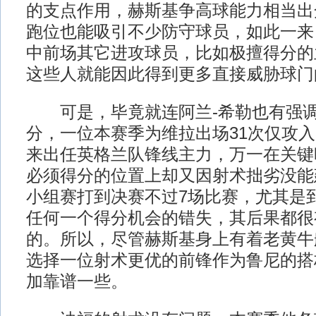
的支点作用，赫斯基争高球能力相当出
跑位也能吸引不少防守球员，如此一来
中前场其它进攻球员，比如极擅得分的
这些人就能因此得到更多直接威胁球门
可是，毕竟就连阿兰-希勒也有强调
分，一位本赛季为维拉出场31次仅攻入
来出任英格兰队锋线主力，万一在关键
必须得分的位置上却又因射术拙劣没能
小组赛打到决赛不过7场比赛，尤其是
任何一个得分机会的错失，其后果都很
的。所以，尽管赫斯基身上有着老黄牛
选择一位射术更优的前锋作为鲁尼的搭
加靠谱一些。