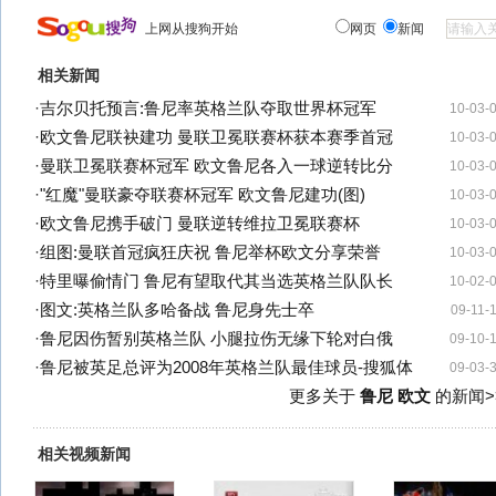
上网从搜狗开始
网页
新闻
相关新闻
·
吉尔贝托预言:鲁尼率英格兰队夺取世界杯冠军
10-03-
·
欧文鲁尼联袂建功 曼联卫冕联赛杯获本赛季首冠
10-03-
·
曼联卫冕联赛杯冠军 欧文鲁尼各入一球逆转比分
10-03-
·
"红魔"曼联豪夺联赛杯冠军 欧文鲁尼建功(图)
10-03-
·
欧文鲁尼携手破门 曼联逆转维拉卫冕联赛杯
10-03-
·
组图:曼联首冠疯狂庆祝 鲁尼举杯欧文分享荣誉
10-03-
·
特里曝偷情门 鲁尼有望取代其当选英格兰队队长
10-02-
·
图文:英格兰队多哈备战 鲁尼身先士卒
09-11-
·
鲁尼因伤暂别英格兰队 小腿拉伤无缘下轮对白俄
09-10-
·
鲁尼被英足总评为2008年英格兰队最佳球员-搜狐体
09-03-
更多关于
鲁尼 欧文
的新闻>
相关视频新闻