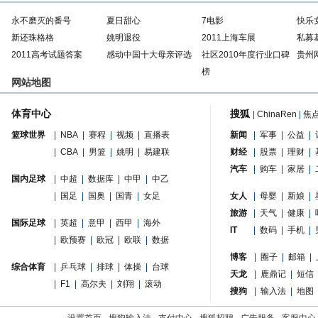
永不磨灭的番号
夏日甜心
7电影
快乐
新还珠格格
姚明退役
2011上海车展
私募
2011高考试题答案
感动中国十大母亲评选
社区2010年度行业口碑
贵州
榜
网站地图
体育中心
搜狐
|
ChinaRen
|
焦
篮球世界
|
NBA
|
赛程
|
视频
|
直播表
新闻
|
军事
|
公益
|
|
CBA
|
男篮
|
姚明
|
易建联
财经
|
股票
|
理财
|
汽车
|
购车
|
家居
|
国内足球
|
中超
|
数据库
|
中甲
|
中乙
|
国足
|
国奥
|
国青
|
女足
女人
|
母婴
|
新娘
|
旅游
|
天气
|
健康
|
国际足球
|
英超
|
意甲
|
西甲
|
海外
IT
|
数码
|
手机
|
|
欧预赛
|
欧冠
|
欧联
|
数据
博客
|
圈子
|
邮箱
|
综合体育
|
乒乓球
|
排球
|
体操
|
台球
天龙
|
鹿鼎记
|
短信
|
F1
|
高尔夫
|
刘翔
|
滚动
搜狗
|
输入法
|
地图