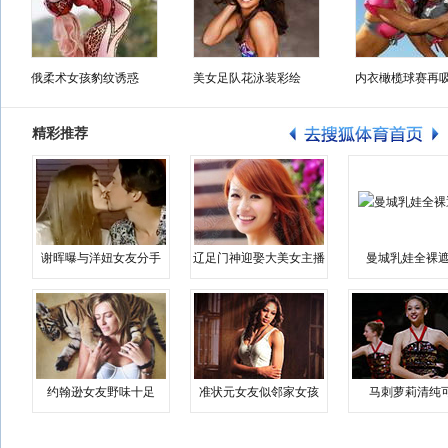
俄柔术女孩豹纹诱惑
美女足队花泳装彩绘
内衣橄榄球赛再
精彩推荐
谢晖曝与洋妞女友分手
辽足门神迎娶大美女主播
曼城乳娃全裸遮
约翰逊女友野味十足
准状元女友似邻家女孩
马刺萝莉清纯