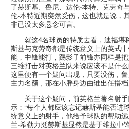
了赫斯基、鲁尼、达伦-本特、克劳奇
伦-本特近期突然受伤，这也就是说，
非已没太多悬念可言。
就这4名球员的特质去看，迪福堪称
斯基与克劳奇都是传统意义上的英式中
能，中锋能打，踢影子前锋亦同样是把
三维打击对英格兰队来说应该不是什么
这里便有一个疑问出现，只要没伤，鲁
主力名额，那在小胖身边由谁出任搭档
关于这个疑问，前英格兰著名射手阿
示：“每个人都应该忘记赫斯基能否进
统意义上的射手，他给予球队的帮助远
兰-希勒力挺赫斯基显然是基于维拉中