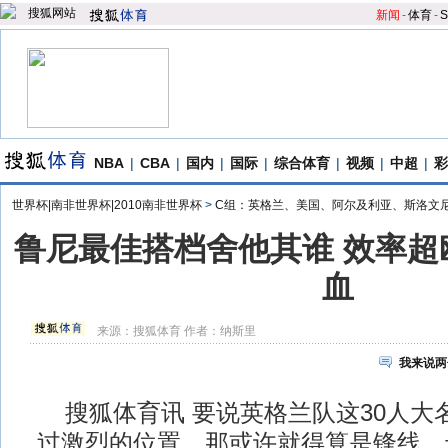
新闻
-
体育
-
S
NBA
|
CBA
|
国内
|
国际
|
综合体育
|
视频
|
中超
|
彩
世界杯|南非世界杯|2010南非世界杯
>
C组：英格兰、美国、阿尔及利亚、斯洛文
鲁尼最佳搭档舍他其谁 效率超
血
来源：
搜狐体育
作者：纳斯里
我来说两
搜狐体育讯 要说英格兰队这30人大
过激烈的位置，那或许就得算是锋线，