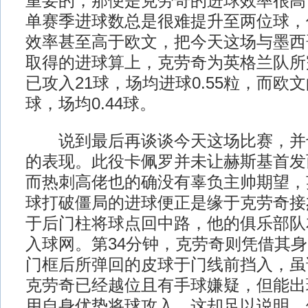
重要的，那便是克劳奇的进球效率很高
单赛季进球数总是很难提升至两位球，
效率甚至高于欧文，把今天这场与墨西
取得的进球算上，克劳奇为英格兰队所
已攻入21球，场均进球0.55粒，而欧文
球，场均0.44球。
说到最后再谈谈今天这场比赛，并
的表现。此役卡佩罗并未让赫斯基首发
而热刺高佬也的确没有辜负主帅期望，
球打破僵局的进球便正是缘于克劳奇接
于后门柱将球点回中路，他的俱乐部队
入球网。第34分钟，克劳奇则凭借其
门框后所弹回的皮球于门线前挡入，虽
克劳奇已经越位且有手球嫌疑，但能出
用自身优势将球攻入，这却足以说明，