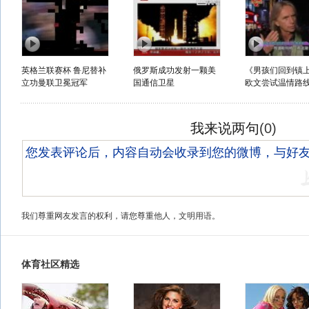
英格兰联赛杯 鲁尼替补
俄罗斯成功发射一颗美
《男孩们回到镇
立功曼联卫冕冠军
国通信卫星
欧文尝试温情路
我来说两句
(
0
)
我们尊重网友发言的权利，请您尊重他人，文明用语。
体育社区精选