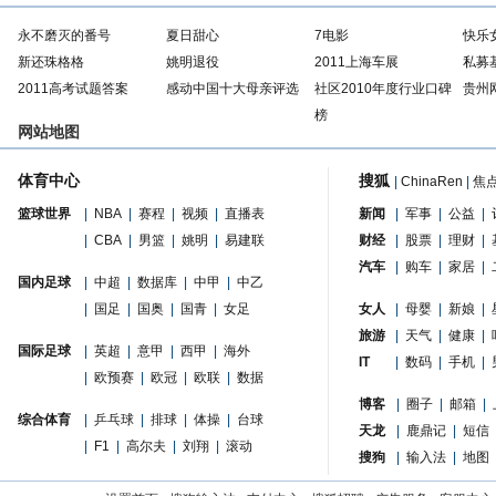
永不磨灭的番号
夏日甜心
7电影
快乐
新还珠格格
姚明退役
2011上海车展
私募
2011高考试题答案
感动中国十大母亲评选
社区2010年度行业口碑
贵州
榜
网站地图
体育中心
搜狐
|
ChinaRen
|
焦
篮球世界
|
NBA
|
赛程
|
视频
|
直播表
新闻
|
军事
|
公益
|
|
CBA
|
男篮
|
姚明
|
易建联
财经
|
股票
|
理财
|
汽车
|
购车
|
家居
|
国内足球
|
中超
|
数据库
|
中甲
|
中乙
|
国足
|
国奥
|
国青
|
女足
女人
|
母婴
|
新娘
|
旅游
|
天气
|
健康
|
国际足球
|
英超
|
意甲
|
西甲
|
海外
IT
|
数码
|
手机
|
|
欧预赛
|
欧冠
|
欧联
|
数据
博客
|
圈子
|
邮箱
|
综合体育
|
乒乓球
|
排球
|
体操
|
台球
天龙
|
鹿鼎记
|
短信
|
F1
|
高尔夫
|
刘翔
|
滚动
搜狗
|
输入法
|
地图