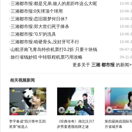
·
三湘都市报:都是兄弟,做人的差距咋这么大呢
10-06-
·
三湘都市报:0失球顶个球用
10-06-
·
三湘都市报:恋旧噩梦何日休?
10-06-
·
三湘都市报:郑大世们死于捧杀
10-06-
·
三湘都市报:"0.5"的洗具
10-06-
·
三湘都市报:啃硬骨头,没好牙可不行
10-06-
·
山航济南飞青岛特价机票打0.2折 只要十块钱
09-07-
·
旅行省钱妙招 中转联程机票巧用攻略
09-11-
更多关于
三湘 都市报
的新闻>
相关视频新闻
李宇春成"四川青年五四
《经典传奇》湖北汉川7
第四届南昌国际车
奖章"候选人
岁男童透视纸牌之谜
月省城开幕