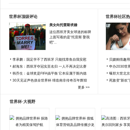
世界杯顶级评论
世界杯社区热
美女向托雷斯求婚
这位西班牙美女球迷的标牌
上面写着的是“托雷斯 娶我
吧”...
李承鹏：国足学不了西班牙 只能找章鱼自我安慰
贝嫂购情趣用
郝海东：西班牙夺冠实至名归 一人不再决定比赛
申办2030世
韩乔生：金球奖是FIFA搞平衡 它本应属于斯内德
曝郑大世北京
30天见证声色俱全世界杯 缔造南非传奇百年辉煌
死敌变“新欢
更多 >>
世界杯·大视野