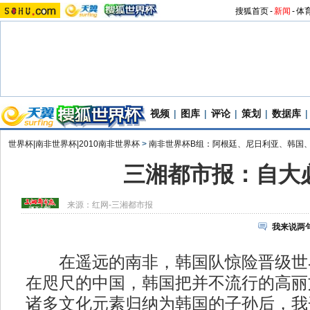
搜狐首页
-
新闻
-
体
视频
|
图库
|
评论
|
策划
|
数据库
|
世界杯|南非世界杯|2010南非世界杯
>
南非世界杯B组：阿根廷、尼日利亚、韩国
三湘都市报：自大
来源：
红网-三湘都市报
我来说两
在遥远的南非，韩国队惊险晋级世
在咫尺的中国，韩国把并不流行的高丽
诸多文化元素归纳为韩国的子孙后，我