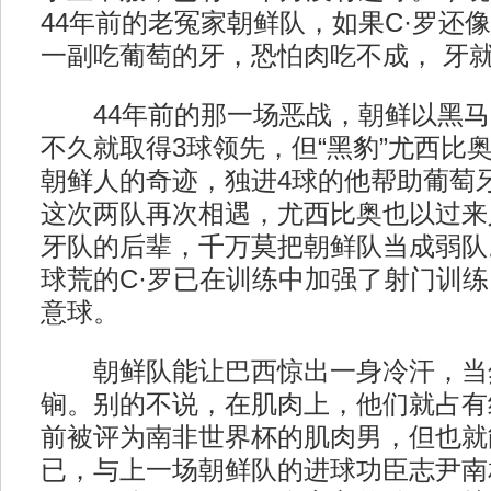
44年前的老冤家朝鲜队，如果C·罗还
一副吃葡萄的牙，恐怕肉吃不成， 牙
44年前的那一场恶战，朝鲜以黑马
不久就取得3球领先，但“黑豹”尤西比
朝鲜人的奇迹，独进4球的他帮助葡萄牙
这次两队再次相遇，尤西比奥也以过来
牙队的后辈，千万莫把朝鲜队当成弱队
球荒的C·罗已在训练中加强了射门训
意球。
朝鲜队能让巴西惊出一身冷汗，当
锏。别的不说，在肌肉上，他们就占有
前被评为南非世界杯的肌肉男，但也就
已，与上一场朝鲜队的进球功臣志尹南