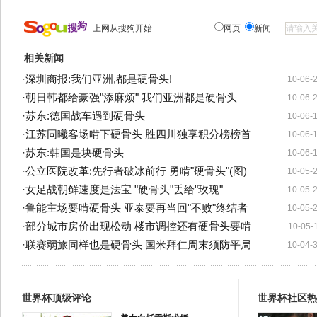
上网从搜狗开始
网页
新闻
相关新闻
·
深圳商报:我们亚洲,都是硬骨头!
10-06-
·
朝日韩都给豪强"添麻烦" 我们亚洲都是硬骨头
10-06-
·
苏东:德国战车遇到硬骨头
10-06-
·
江苏同曦客场啃下硬骨头 胜四川独享积分榜榜首
10-06-
·
苏东:韩国是块硬骨头
10-06-
·
公立医院改革:先行者破冰前行 勇啃"硬骨头"(图)
10-05-
·
女足战朝鲜速度是法宝 "硬骨头"丢给"玫瑰"
10-05-
·
鲁能主场要啃硬骨头 亚泰要再当回"不败"终结者
10-05-
·
部分城市房价出现松动 楼市调控还有硬骨头要啃
10-05-
·
联赛弱旅同样也是硬骨头 国米拜仁周末须防平局
10-04-
世界杯顶级评论
世界杯社区热