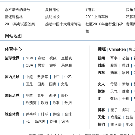
永不磨灭的番号
夏日甜心
7电影
快乐
新还珠格格
姚明退役
2011上海车展
私募
2011高考试题答案
感动中国十大母亲评选
社区2010年度行业口碑
贵州
榜
网站地图
体育中心
搜狐
|
ChinaRen
|
焦
篮球世界
|
NBA
|
赛程
|
视频
|
直播表
新闻
|
军事
|
公益
|
|
CBA
|
男篮
|
姚明
|
易建联
财经
|
股票
|
理财
|
汽车
|
购车
|
家居
|
国内足球
|
中超
|
数据库
|
中甲
|
中乙
|
国足
|
国奥
|
国青
|
女足
女人
|
母婴
|
新娘
|
旅游
|
天气
|
健康
|
国际足球
|
英超
|
意甲
|
西甲
|
海外
IT
|
数码
|
手机
|
|
欧预赛
|
欧冠
|
欧联
|
数据
博客
|
圈子
|
邮箱
|
综合体育
|
乒乓球
|
排球
|
体操
|
台球
天龙
|
鹿鼎记
|
短信
|
F1
|
高尔夫
|
刘翔
|
滚动
搜狗
|
输入法
|
地图