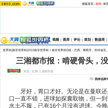
搜狐首页
-
新闻
-
体
视频
|
图库
|
评论
|
策划
|
数据库
|
世界杯|南非世界杯|2010南非世界杯
>
南非世界杯G组：巴西、葡萄牙、科特迪瓦
三湘都市报：啃硬骨头，
来源：
红网-三湘都市报
我来说两
牙好，胃口才好。无论是在曼联还是
口一直不错，进球如探囊取物，但一到
水土不服，已有16个月没有进球。今