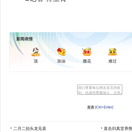
新闻表情
顶
加油
撒花
难过
[Ctrl+Enter]
二月二抬头龙见喜
直击归真堂养