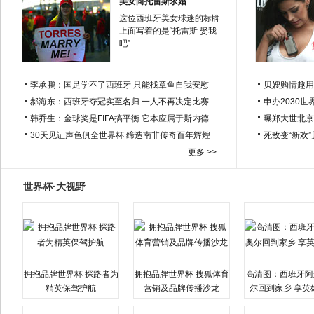
美女向托雷斯求婚
这位西班牙美女球迷的标牌
上面写着的是“托雷斯 娶我
吧”...
李承鹏：国足学不了西班牙 只能找章鱼自我安慰
贝嫂购情趣用
郝海东：西班牙夺冠实至名归 一人不再决定比赛
申办2030世
韩乔生：金球奖是FIFA搞平衡 它本应属于斯内德
曝郑大世北京
30天见证声色俱全世界杯 缔造南非传奇百年辉煌
死敌变“新欢
更多 >>
世界杯·大视野
拥抱品牌世界杯 探路者为
拥抱品牌世界杯 搜狐体育
高清图：西班牙阿
精英保驾护航
营销及品牌传播沙龙
尔回到家乡 享英