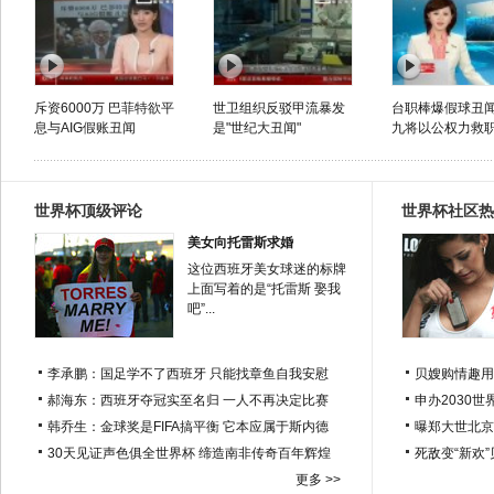
斥资6000万 巴菲特欲平
世卫组织反驳甲流暴发
台职棒爆假球丑闻
息与AIG假账丑闻
是"世纪大丑闻"
九将以公权力救
世界杯顶级评论
世界杯社区热
美女向托雷斯求婚
这位西班牙美女球迷的标牌
上面写着的是“托雷斯 娶我
吧”...
李承鹏：国足学不了西班牙 只能找章鱼自我安慰
贝嫂购情趣用
郝海东：西班牙夺冠实至名归 一人不再决定比赛
申办2030世
韩乔生：金球奖是FIFA搞平衡 它本应属于斯内德
曝郑大世北京
30天见证声色俱全世界杯 缔造南非传奇百年辉煌
死敌变“新欢
更多 >>