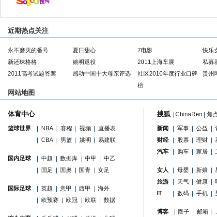
近期热点关注
永不磨灭的番号
夏日甜心
7电影
快乐
新还珠格格
姚明退役
2011上海车展
私募
2011高考试题答案
感动中国十大母亲评选
社区2010年度行业口碑
贵州
榜
网站地图
体育中心
搜狐
|
ChinaRen
|
焦
篮球世界
|
NBA
|
赛程
|
视频
|
直播表
新闻
|
军事
|
公益
|
|
CBA
|
男篮
|
姚明
|
易建联
财经
|
股票
|
理财
|
汽车
|
购车
|
家居
|
国内足球
|
中超
|
数据库
|
中甲
|
中乙
|
国足
|
国奥
|
国青
|
女足
女人
|
母婴
|
新娘
|
旅游
|
天气
|
健康
|
国际足球
|
英超
|
意甲
|
西甲
|
海外
IT
|
数码
|
手机
|
|
欧预赛
|
欧冠
|
欧联
|
数据
博客
|
圈子
|
邮箱
|