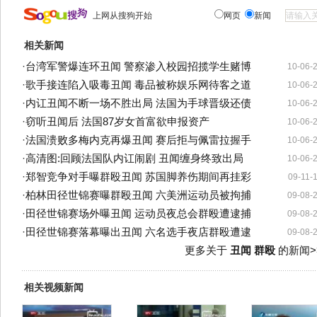
上网从搜狗开始
网页
新闻
相关新闻
·
台湾军警爆连环丑闻 警察渗入校园招揽学生赌博
10-06-
·
歌手接连陷入吸毒丑闻 毒品被称娱乐网待客之道
10-06-
·
内讧丑闻不断一场不胜出局 法国为手球晋级还债
10-06-
·
窃听丑闻后 法国87岁女首富欲申报资产
10-06-
·
法国溃败多梅内克再爆丑闻 赛后拒与佩雷拉握手
10-06-
·
高清图:回顾法国队内讧闹剧 丑闻缠身终致出局
10-06-
·
郑智竞争对手曝群殴丑闻 苏国脚养伤期间再挂彩
09-11-
·
柏林田径世锦赛曝群殴丑闻 六美洲运动员被拘捕
09-08-
·
田径世锦赛场外曝丑闻 运动员夜总会群殴遭逮捕
09-08-
·
田径世锦赛落幕曝出丑闻 六名选手夜店群殴遭逮
09-08-
更多关于
丑闻 群殴
的新闻>
相关视频新闻