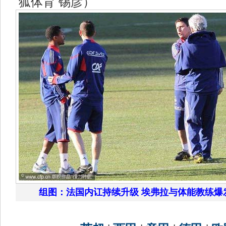
狐体育 锡彦）
组图：法国内讧持续升级 埃弗拉与体能教练爆