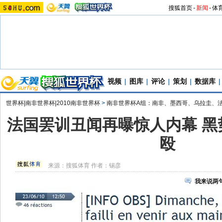
搜狐首页
-
新闻
-
体
视频
|
图库
|
评论
|
策划
|
数据库
|
世界杯|南非世界杯|2010南非世界杯
>
南非世界杯A组：南非、墨西哥、乌拉圭、
法国罢训丑闻再曝惊人内幕 黑
殴
来源：
搜狐体育
作者：锡彦
我来说两