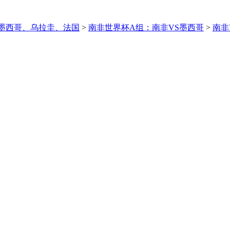
墨西哥、乌拉圭、法国
>
南非世界杯A组：南非VS墨西哥
>
南非