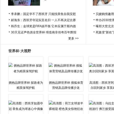
李承鹏：国足学不了西班牙 只能找章鱼自我安慰
贝嫂购情趣用
郝海东：西班牙夺冠实至名归 一人不再决定比赛
申办2030世
韩乔生：金球奖是FIFA搞平衡 它本应属于斯内德
曝郑大世北京
30天见证声色俱全世界杯 缔造南非传奇百年辉煌
死敌变“新欢
更多 >>
世界杯·大视野
拥抱品牌世界杯 探路者为
拥抱品牌世界杯 搜狐体育
高清图：西班牙阿
精英保驾护航
营销及品牌传播沙龙
尔回到家乡 享英