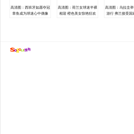
高清图：西班牙如愿夺冠
高清图：荷兰女球迷半裸
高清图：乌拉圭举
章鱼成为球迷心中偶像
相迎 橙色美女惊艳狂欢
游行 弗兰接受国