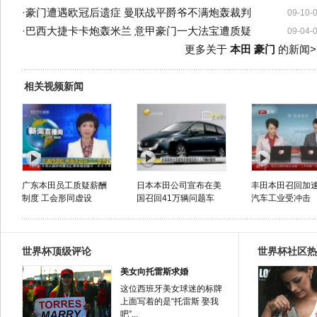
·
豪门遭遇欧冠后遗症 曼联战平爵爷不满炮轰裁判
09-10-
·
巴西大捷卡卡炮轰米兰 意甲豪门一大法宝遭质疑
09-04-
更多关于
本田 豪门
的新闻>
相关视频新闻
广东本田员工质疑薪酬
日本本田公司宣布在美
丰田本田召回加速
制度 工会形同虚设
国召回41万辆问题车
汽车工业受冲击
世界杯顶级评论
世界杯社区热
美女向托雷斯求婚
这位西班牙美女球迷的标牌
上面写着的是“托雷斯 娶我
吧”...