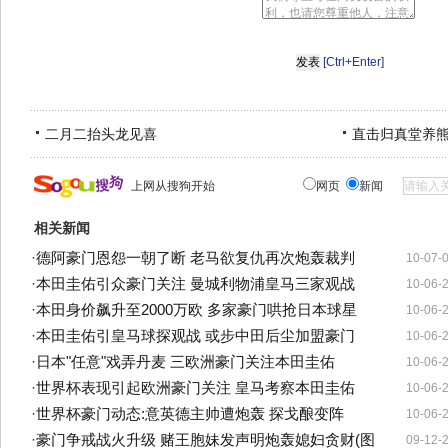
[Ctrl+Enter]
二月二抬头龙见喜
直击归真堂养
上网从搜狗开始
网页
新闻
相关新闻
·
德阿豪门恩怨一朝了断 老马欲复仇再次炮轰裁判
10-07-
·
本田圭佑引众豪门关注 曼城利物浦皇马三家观战
10-06-
·
本田身价飙升至2000万欧 多家豪门哄抢日本球星
10-06-
·
本田圭佑引皇马球探观战 或步中田后尘加盟豪门
10-06-
·
日本"任意"戏弄丹麦 三欧洲豪门关注本田圭佑
10-06-
·
世界杯表现引起欧洲豪门关注 皇马考察本田圭佑
10-06-
·
世界杯豪门动态:意英德主帅遭炮轰 探戈酿变阵
10-06-
·
豪门争戒战火升级 赌王胞妹发声明炮轰媳妇贪财(图
09-12-