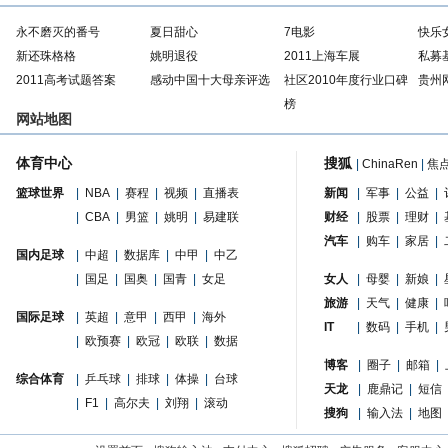
永不磨灭的番号
夏日甜心
7电影
快乐
新还珠格格
姚明退役
2011上海车展
私募
2011高考试题答案
感动中国十大母亲评选
社区2010年度行业口碑
贵州
榜
网站地图
体育中心
搜狐
|
ChinaRen
|
焦
篮球世界
|
NBA
|
赛程
|
视频
|
直播表
新闻
|
军事
|
公益
|
|
CBA
|
男篮
|
姚明
|
易建联
财经
|
股票
|
理财
|
汽车
|
购车
|
家居
|
国内足球
|
中超
|
数据库
|
中甲
|
中乙
|
国足
|
国奥
|
国青
|
女足
女人
|
母婴
|
新娘
|
旅游
|
天气
|
健康
|
国际足球
|
英超
|
意甲
|
西甲
|
海外
IT
|
数码
|
手机
|
|
欧预赛
|
欧冠
|
欧联
|
数据
博客
|
圈子
|
邮箱
|
综合体育
|
乒乓球
|
排球
|
体操
|
台球
天龙
|
鹿鼎记
|
短信
|
F1
|
高尔夫
|
刘翔
|
滚动
搜狗
|
输入法
|
地图