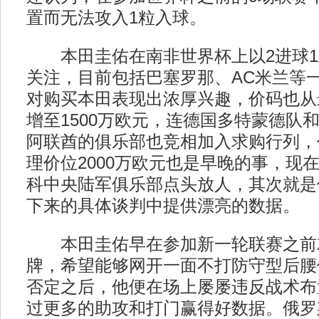
置而无法攻入1粒入球。
本田圭佑在南非世界杯上以2进球1
关注，目前包括巴塞罗那、AC米兰等
对购买本田表现出浓厚兴趣，价码也从最
增至1500万欧元，连德国多特蒙德队
阿联酋的俱乐部也竞相加入求购行列，
理价位2000万欧元也是早晚的事，现
科中央陆军俱乐部点头放人，其次就是
下来的具体谈判中提供漂亮的数据。
本田圭佑早在参加新一轮联赛之前
牌，希望能够网开一面不打防守型后腰
否定之后，他便在场上屡屡违反战术布
过更多的助攻和打门赢得好数据。俄罗