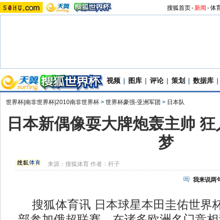
搜狐首页
-
新闻
-
体
视频
|
图库
|
评论
|
策划
|
数据库
|
世界杯|南非世界杯|2010南非世界杯
>
世界杯豪强-亚洲军团
>
日本队
日本新偶像耍大牌炮轰主帅 狂
梦
来源：
搜狐体育
作者：杆子
我来说两
搜狐体育讯 日本球星本田圭佑世界
部参加俄超联赛，在诸多欧洲名门竞相