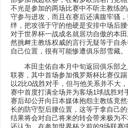
不光是参加的两场比赛中不听主教练的
守参与进攻，而且在赛后还满腹牢骚，
绊，把攻强于守的他硬是安排中场后腰
对于世界杯一战成名就居功自傲的本田
然挑衅主教练权威的言行无疑等于自杀
自己位置，很有可能惨遭俱乐部雪藏。
本田圭佑自本月中旬返回俱乐部之
联赛，其中首场参加俄罗斯杯比赛仅踢
以2比0战胜对手，但与他关系并不大
赛中首度打满全场并为客场1球战胜对
赛后却公开向日本媒体抱怨主教练竟然
长的防守型后腰位置，这等于拿自己的
结果将会对自己将来的转会带来极为不
还认为，在参加世界杯之前的9场联赛