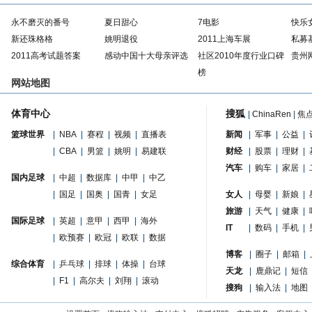
永不磨灭的番号
夏日甜心
7电影
快乐
新还珠格格
姚明退役
2011上海车展
私募
2011高考试题答案
感动中国十大母亲评选
社区2010年度行业口碑
贵州
榜
网站地图
体育中心
搜狐
|
ChinaRen
|
焦
篮球世界
|
NBA
|
赛程
|
视频
|
直播表
新闻
|
军事
|
公益
|
|
CBA
|
男篮
|
姚明
|
易建联
财经
|
股票
|
理财
|
汽车
|
购车
|
家居
|
国内足球
|
中超
|
数据库
|
中甲
|
中乙
|
国足
|
国奥
|
国青
|
女足
女人
|
母婴
|
新娘
|
旅游
|
天气
|
健康
|
国际足球
|
英超
|
意甲
|
西甲
|
海外
IT
|
数码
|
手机
|
|
欧预赛
|
欧冠
|
欧联
|
数据
博客
|
圈子
|
邮箱
|
综合体育
|
乒乓球
|
排球
|
体操
|
台球
天龙
|
鹿鼎记
|
短信
|
F1
|
高尔夫
|
刘翔
|
滚动
搜狗
|
输入法
|
地图