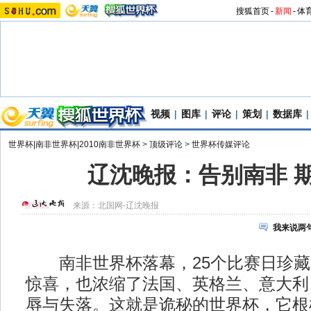
搜狐首页
-
新闻
-
体
视频
|
图库
|
评论
|
策划
|
数据库
|
世界杯|南非世界杯|2010南非世界杯
>
顶级评论
>
世界杯传媒评论
辽沈晚报：告别南非 
来源：
北国网-辽沈晚报
我来说两
南非世界杯落幕，25个比赛日珍藏
惊喜，也浓缩了法国、英格兰、意大利
辱与失落。这就是诡秘的世界杯，它根