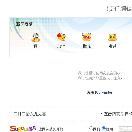
(责任编
新闻表情
顶
加油
撒花
难过
[Ctrl+Enter]
二月二抬头龙见喜
直击归真堂养
上网从搜狗开始
网页
新闻