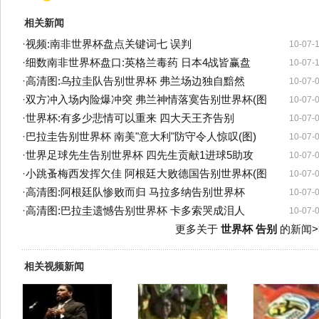
相关新闻
·
视频:南非世界杯盘点关键词七 误判
10-07-
·
细数南非世界杯盘口:英格兰毒药 日本4战皆赢盘
10-07-
·
高清图:乌拉圭队告别世界杯 弗兰场边独自黯然
10-07-
·
双方冲入场内险爆冲突 弗兰神情落寞告别世界杯(图
10-07-
·
世界杯:有多少悲情可以重来 四大天王齐告别
10-07-
·
巴拉圭告别世界杯 南美"意大利"防守令人惊叹(图)
10-07-
·
世界足球先生告别世界杯 四先生贡献1进球5助攻
10-07-
·
小跳蚤梅西发挥欠佳 阿根廷大败德国告别世界杯(图
10-07-
·
高清图:阿根廷队惨败而归 马拉多纳告别世界杯
10-07-
·
高清图:巴拉圭遗憾告别世界杯 卡多索哭成泪人
10-07-
更多关于
世界杯 告别
的新闻>
相关视频新闻