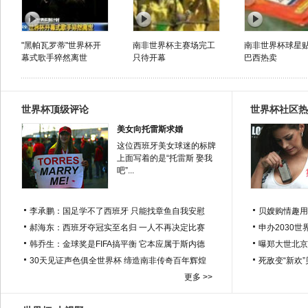
"黑帕瓦罗蒂"世界杯开
南非世界杯主赛场完工
南非世界杯球星
幕式歌手猝然离世
只待开幕
巴西热卖
世界杯顶级评论
世界杯社区热
美女向托雷斯求婚
这位西班牙美女球迷的标牌
上面写着的是“托雷斯 娶我
吧”...
李承鹏：国足学不了西班牙 只能找章鱼自我安慰
贝嫂购情趣用
郝海东：西班牙夺冠实至名归 一人不再决定比赛
申办2030世
韩乔生：金球奖是FIFA搞平衡 它本应属于斯内德
曝郑大世北京
30天见证声色俱全世界杯 缔造南非传奇百年辉煌
死敌变“新欢
更多 >>