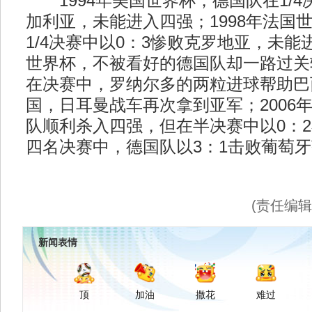
1994年美国世界杯，德国队在1/4
加利亚，未能进入四强；1998年法国
1/4决赛中以0：3惨败克罗地亚，未能进
世界杯，不被看好的德国队却一路过关
在决赛中，罗纳尔多的两粒进球帮助巴
国，日耳曼战车再次拿到亚军；2006
队顺利杀入四强，但在半决赛中以0：
四名决赛中，德国队以3：1击败葡萄牙获
(责任编
新闻表情
顶
加油
撒花
难过