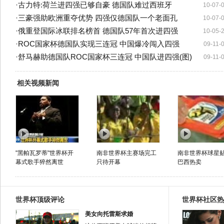
·
古力特:荷兰进四强已够自豪 德国队难过西班牙
10-07-
·
三豪强助欧洲重夺优势 四强仅德国队一个老面孔
10-07-
·
俄重登国际冰联排名榜首 德国队57年首次进四强
10-05-
·
ROC国家杯德国队实现三连冠 中国爆冷闯入四强
09-11-
·
舒马赫助德国队ROC国家杯三连冠 中国队进四强(图)
09-11-
相关视频新闻
"黑帕瓦罗蒂"世界杯开
南非世界杯主赛场完工
南非世界杯球星
幕式歌手猝然离世
只待开幕
巴西热卖
世界杯顶级评论
世界杯社区热
美女向托雷斯求婚