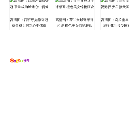
高清图：西班牙如愿夺冠
高清图：荷兰女球迷半裸
高清图：乌拉圭举
章鱼成为球迷心中偶像
相迎 橙色美女惊艳狂欢
游行 弗兰接受国