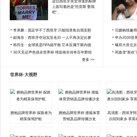
这位西班牙美女球迷的标牌
上面写着的是“托雷斯 娶我
吧”...
李承鹏：国足学不了西班牙 只能找章鱼自我安慰
贝嫂购情趣用
郝海东：西班牙夺冠实至名归 一人不再决定比赛
申办2030世
韩乔生：金球奖是FIFA搞平衡 它本应属于斯内德
曝郑大世北京
30天见证声色俱全世界杯 缔造南非传奇百年辉煌
死敌变“新欢
更多 >>
世界杯·大视野
拥抱品牌世界杯 探路者为
拥抱品牌世界杯 搜狐体育
高清图：西班牙阿
精英保驾护航
营销及品牌传播沙龙
尔回到家乡 享英