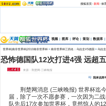
搜狐首页
-
新闻
-
体
视频
|
图库
|
评论
|
策划
|
数据库
|
世界杯|南非世界杯|2010南非世界杯
>
南非世界杯三四名：乌拉圭VS德国
>
乌拉圭
恐怖德国队12次打进4强 远超
来源：
荆楚网-三峡晚报
我来说两
荆楚网消息 (三峡晚报) 世界杯迄今
届，除了一次不愿参赛，一次因为二战
队先后17次参加世界杯，竟然惊人的1