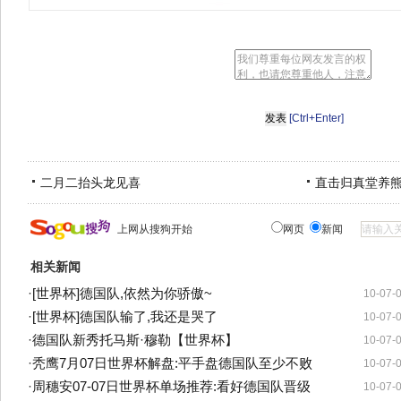
[Ctrl+Enter]
二月二抬头龙见喜
直击归真堂养
上网从搜狗开始
网页
新闻
相关新闻
·
[世界杯]德国队,依然为你骄傲~
10-07-
·
[世界杯]德国队输了,我还是哭了
10-07-
·
德国队新秀托马斯·穆勒【世界杯】
10-07-
·
秃鹰7月07日世界杯解盘:平手盘德国队至少不败
10-07-
·
周穗安07-07日世界杯单场推荐:看好德国队晋级
10-07-