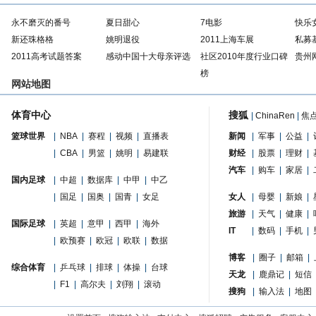
永不磨灭的番号
夏日甜心
7电影
快乐
新还珠格格
姚明退役
2011上海车展
私募
2011高考试题答案
感动中国十大母亲评选
社区2010年度行业口碑
贵州
榜
网站地图
体育中心
搜狐
|
ChinaRen
|
焦
篮球世界
|
NBA
|
赛程
|
视频
|
直播表
新闻
|
军事
|
公益
|
|
CBA
|
男篮
|
姚明
|
易建联
财经
|
股票
|
理财
|
汽车
|
购车
|
家居
|
国内足球
|
中超
|
数据库
|
中甲
|
中乙
|
国足
|
国奥
|
国青
|
女足
女人
|
母婴
|
新娘
|
旅游
|
天气
|
健康
|
国际足球
|
英超
|
意甲
|
西甲
|
海外
IT
|
数码
|
手机
|
|
欧预赛
|
欧冠
|
欧联
|
数据
博客
|
圈子
|
邮箱
|
综合体育
|
乒乓球
|
排球
|
体操
|
台球
天龙
|
鹿鼎记
|
短信
|
F1
|
高尔夫
|
刘翔
|
滚动
搜狗
|
输入法
|
地图