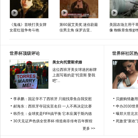
《鬼魂》首映打美女牌
第60届艾美奖:迷你剧最
美国农场主用干
女星红毯争奇斗艳
佳男主角 保罗吉亚..
像 蜘蛛章鱼惟妙
世界杯顶级评论
世界杯社区热
美女向托雷斯求婚
这位西班牙美女球迷的标牌
上面写着的是“托雷斯 娶我
吧”...
李承鹏：国足学不了西班牙 只能找章鱼自我安慰
贝嫂购情趣用
郝海东：西班牙夺冠实至名归 一人不再决定比赛
申办2030世
韩乔生：金球奖是FIFA搞平衡 它本应属于斯内德
曝郑大世北京
30天见证声色俱全世界杯 缔造南非传奇百年辉煌
死敌变“新欢
更多 >>