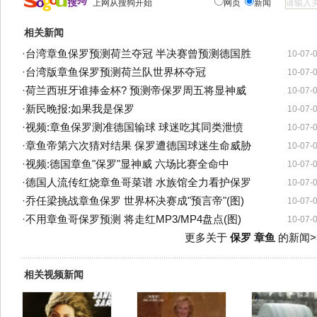
上网从搜狗开始
网页
新闻
相关新闻
·
台湾章鱼保罗预测荷兰夺冠 半决赛曾预测德国胜
10-07-
·
台湾版章鱼保罗预测荷兰队世界杯夺冠
10-07-
·
荷兰西班牙谁捧金杯? 预测帝保罗周五将显神威
10-07-
·
新民晚报:如果我是保罗
10-07-
·
视频:章鱼保罗测准德国输球 球迷吃其同类泄愤
10-07-
·
章鱼帝第六次猜对结果 保罗遭德国球迷生命威胁
10-07-
·
视频:德国章鱼"保罗"显神威 六场比赛全命中
10-07-
·
德国人流传红烧章鱼哥菜谱 水族馆全力看护保罗
10-07-
·
乔任梁挑战章鱼保罗 世界杯决赛成"预言帝"(图)
10-07-
·
不用章鱼哥保罗预测 将走红MP3/MP4盘点(图)
10-07-
更多关于
保罗 章鱼
的新闻>
相关视频新闻