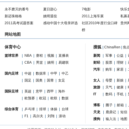
永不磨灭的番号
夏日甜心
7电影
快乐
新还珠格格
姚明退役
2011上海车展
私募
2011高考试题答案
感动中国十大母亲评选
社区2010年度行业口碑
贵州
榜
网站地图
体育中心
搜狐
|
ChinaRen
|
焦
篮球世界
|
NBA
|
赛程
|
视频
|
直播表
新闻
|
军事
|
公益
|
|
CBA
|
男篮
|
姚明
|
易建联
财经
|
股票
|
理财
|
汽车
|
购车
|
家居
|
国内足球
|
中超
|
数据库
|
中甲
|
中乙
|
国足
|
国奥
|
国青
|
女足
女人
|
母婴
|
新娘
|
旅游
|
天气
|
健康
|
国际足球
|
英超
|
意甲
|
西甲
|
海外
IT
|
数码
|
手机
|
|
欧预赛
|
欧冠
|
欧联
|
数据
博客
|
圈子
|
邮箱
|
综合体育
|
乒乓球
|
排球
|
体操
|
台球
天龙
|
鹿鼎记
|
短信
|
F1
|
高尔夫
|
刘翔
|
滚动
搜狗
|
输入法
|
地图