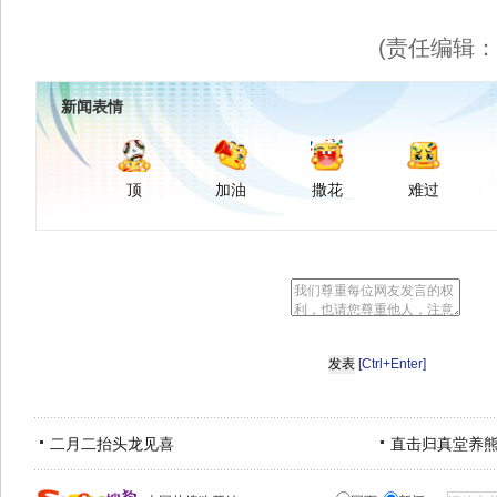
(责任编辑
新闻表情
顶
加油
撒花
难过
[Ctrl+Enter]
二月二抬头龙见喜
直击归真堂养