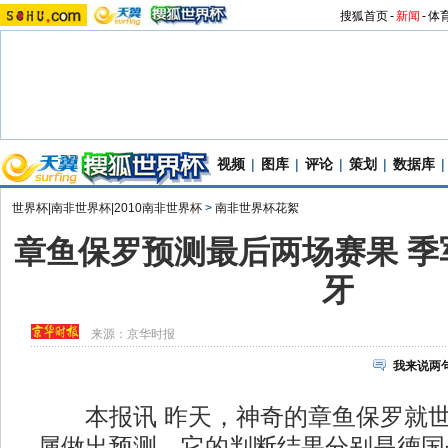
搜狐首页
-
新闻
-
体
视频
|
图库
|
评论
|
策划
|
数据库
|
世界杯|南非世界杯|2010南非世界杯
>
南非世界杯花絮
章鱼保罗预测最后两场赛果 季
牙
来源：
京华时报
我来说两
本报讯 昨天，神奇的章鱼保罗就世
属做出预测。它的判断结果分别是德国