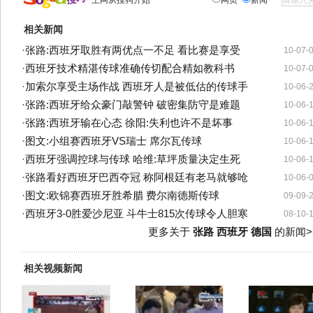
上网从搜狗开始
网页
新闻
相关新闻
·
张路:西班牙取胜有两优点一不足 看比赛是享受
10-07-
·
西班牙技术精湛传球准确传切配合精如教科书
10-07-
·
加索尔享受主场作战 西班牙人是被低估的传球手
10-06-
·
张路:西班牙给众豪门敲警钟 破密集防守是难题
10-06-
·
张路:西班牙输在心态 徐阳:失利也许不是坏事
10-06-
·
图文:小组赛西班牙VS瑞士 席尔瓦传球
10-06-
·
西班牙强调控球与传球 哈维:草坪质量决定生死
10-06-
·
张路看好西班牙巴西夺冠 称阿根廷有老马就够呛
10-06-
·
图文:欧锦赛西班牙胜希腊 费尔南德斯传球
09-09-
·
西班牙3-0胜爱沙尼亚 斗牛士815次传球令人胆寒
08-10-
更多关于
张路 西班牙 德国
的新闻>
相关视频新闻