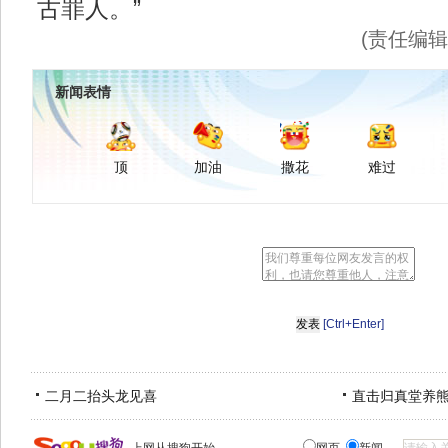
古罪人。”
(责任编
新闻表情
顶
加油
撒花
难过
[Ctrl+Enter]
二月二抬头龙见喜
直击归真堂养