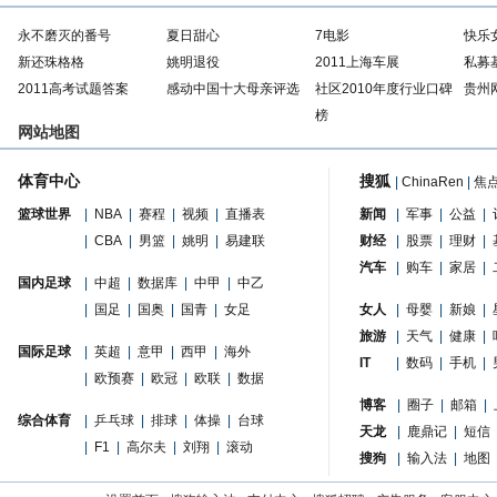
永不磨灭的番号
夏日甜心
7电影
快乐
新还珠格格
姚明退役
2011上海车展
私募
2011高考试题答案
感动中国十大母亲评选
社区2010年度行业口碑
贵州
榜
网站地图
体育中心
搜狐
|
ChinaRen
|
焦
篮球世界
|
NBA
|
赛程
|
视频
|
直播表
新闻
|
军事
|
公益
|
|
CBA
|
男篮
|
姚明
|
易建联
财经
|
股票
|
理财
|
汽车
|
购车
|
家居
|
国内足球
|
中超
|
数据库
|
中甲
|
中乙
|
国足
|
国奥
|
国青
|
女足
女人
|
母婴
|
新娘
|
旅游
|
天气
|
健康
|
国际足球
|
英超
|
意甲
|
西甲
|
海外
IT
|
数码
|
手机
|
|
欧预赛
|
欧冠
|
欧联
|
数据
博客
|
圈子
|
邮箱
|
综合体育
|
乒乓球
|
排球
|
体操
|
台球
天龙
|
鹿鼎记
|
短信
|
F1
|
高尔夫
|
刘翔
|
滚动
搜狗
|
输入法
|
地图