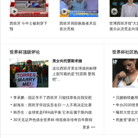
西班牙 斗牛士被刺穿下
西班牙局部换脸者术后
世博西班牙馆"大
颚
首次亮相
展示从洪荒走向
世界杯顶级评论
世界杯社区热
美女向托雷斯求婚
这位西班牙美女球迷的标牌
上面写着的是“托雷斯 娶我
吧”...
李承鹏：国足学不了西班牙 只能找章鱼自我安慰
贝嫂购情趣用
郝海东：西班牙夺冠实至名归 一人不再决定比赛
申办2030世
韩乔生：金球奖是FIFA搞平衡 它本应属于斯内德
曝郑大世北京
30天见证声色俱全世界杯 缔造南非传奇百年辉煌
死敌变“新欢
更多 >>