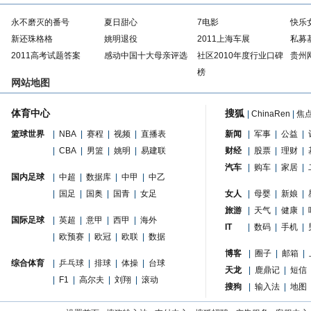
永不磨灭的番号
夏日甜心
7电影
快乐
新还珠格格
姚明退役
2011上海车展
私募
2011高考试题答案
感动中国十大母亲评选
社区2010年度行业口碑
贵州
榜
网站地图
体育中心
搜狐
|
ChinaRen
|
焦
篮球世界
|
NBA
|
赛程
|
视频
|
直播表
新闻
|
军事
|
公益
|
|
CBA
|
男篮
|
姚明
|
易建联
财经
|
股票
|
理财
|
汽车
|
购车
|
家居
|
国内足球
|
中超
|
数据库
|
中甲
|
中乙
|
国足
|
国奥
|
国青
|
女足
女人
|
母婴
|
新娘
|
旅游
|
天气
|
健康
|
国际足球
|
英超
|
意甲
|
西甲
|
海外
IT
|
数码
|
手机
|
|
欧预赛
|
欧冠
|
欧联
|
数据
博客
|
圈子
|
邮箱
|
综合体育
|
乒乓球
|
排球
|
体操
|
台球
天龙
|
鹿鼎记
|
短信
|
F1
|
高尔夫
|
刘翔
|
滚动
搜狗
|
输入法
|
地图