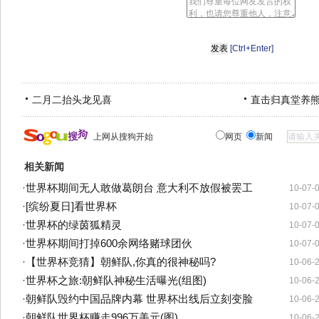
[Ctrl+Enter]
二月二抬头龙见喜
直击归真堂养
上网从搜狗开始
网页
新闻
相关新闻
·
世界杯期间无人敢做葛朗台 意大利不放假被罢工
10-07-
·
[缤纷夏日]看世界杯
10-07-
·
世界杯的绿茵狐精灵
10-07-
·
世界杯期间打掉600余网络赌球团伙
10-07-
·
【世界杯竞猜】朝鲜队,你真的很神秘吗?
10-06-
·
世界杯之旅:朝鲜队神秘生活曝光(组图)
10-06-
·
朝鲜队毁约中国品牌内幕 世界杯出线后立刻变脸
10-06-
·
朝鲜队世界杯赚走996万美元(图)
10-06-