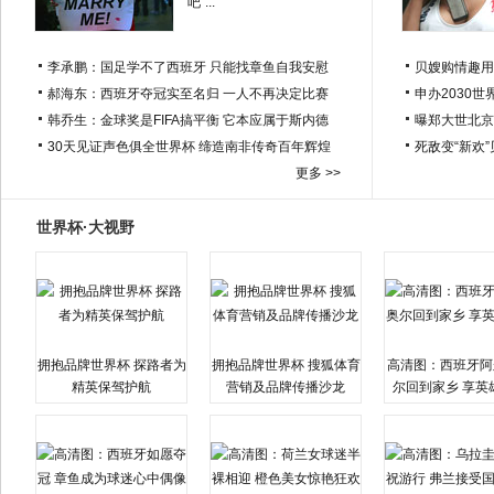
吧”...
李承鹏：国足学不了西班牙 只能找章鱼自我安慰
贝嫂购情趣用
郝海东：西班牙夺冠实至名归 一人不再决定比赛
申办2030世
韩乔生：金球奖是FIFA搞平衡 它本应属于斯内德
曝郑大世北京
30天见证声色俱全世界杯 缔造南非传奇百年辉煌
死敌变“新欢
更多 >>
世界杯·大视野
拥抱品牌世界杯 探路者为
拥抱品牌世界杯 搜狐体育
高清图：西班牙阿
精英保驾护航
营销及品牌传播沙龙
尔回到家乡 享英