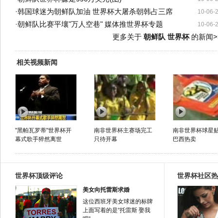
·
韩国球迷为朝鲜队加油 世界杯大屠杀朝韩占三席
10-06-
·
朝鲜队比赛平壤"万人空巷" 媒体推世界杯专题
10-06-
更多关于
朝鲜队 世界杯
的新闻>
相关视频新闻
"黑帕瓦罗蒂"世界杯开
南非世界杯主赛场完工
南非世界杯球星
幕式歌手猝然离世
只待开幕
巴西热卖
世界杯顶级评论
世界杯社区热
美女向托雷斯求婚
这位西班牙美女球迷的标牌
上面写着的是“托雷斯 娶我