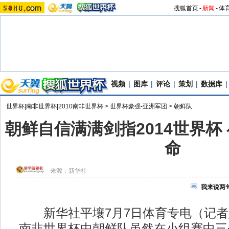
搜狐首页
-
新闻
-
体
视频
|
图库
|
评论
|
策划
|
数据库
|
世界杯|南非世界杯|2010南非世界杯
>
世界杯豪强-亚洲军团
>
朝鲜队
朝鲜自信满满剑指2014世界杯
命
来源：
新华社
我来说两
新华社平壤7月7日体育专电（记者
南非世界杯中朝鲜队虽然在小组赛中三