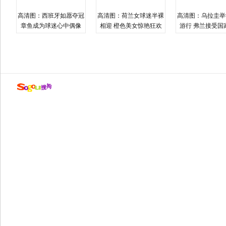
高清图：西班牙如愿夺冠
高清图：荷兰女球迷半裸
高清图：乌拉圭举
章鱼成为球迷心中偶像
相迎 橙色美女惊艳狂欢
游行 弗兰接受国