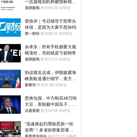
一志愿规划机构被指标错学
费致考生复读
澎湃新闻
昨天09:29
32评论
壹快评｜号召领导干部带头
休假，是因为大家不想休吗
第一财经
昨天09:32
204评论
余承东：所有手机都要大规
模涨价，否则就是亏损销售
澎湃新闻
昨天12:15
45评论
协议接近达成，伊朗披露海
峡新航道通行细节，美方再
提“倒计时”
新黄河
昨天07:09
32评论
恩将仇报，中方刚买48万吨
大豆，美制裁中国瓜子，布
林肯措辞变了
兵器展望
前天16:58
20评论
“迅速掀起扫黑除恶新一轮
攻势”！多省份密集部署，
公布举报方式
新闻资讯综合
前天21:53
246评论