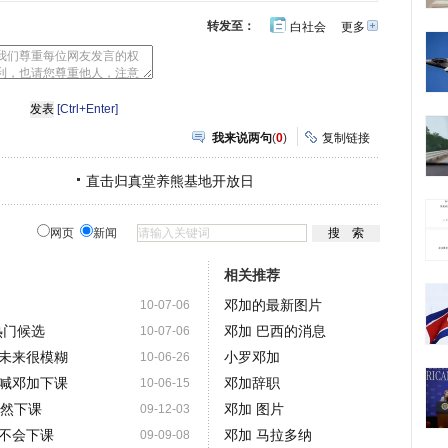
转发至：
白社会
更多
开
心
豆
网
瓣
[Ctrl+Enter]
我来说两句
(
0
)
复制链接
直击归真堂养熊基地开放日
网页
新闻
相关推荐
邓加的最新图片
10-07-06
热门候选
邓加 巴西的消息
10-07-06
未来很模糊
小罗邓加
10-06-26
喊邓加下课
邓加辞职
10-06-15
黯然下课
邓加 图片
09-12-03
不会下课
邓加 马拉多纳
09-09-08