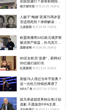
在医院通行？谁有权销毁胚
胎？
南方都市报
昨天15:29
28评论
人贩子“梅姨”若满75周岁是
否适用死刑？律师解读：很
大概率不会被判处死刑
九派新闻
昨天19:48
74评论
欧盟将挪用14亿欧元俄罗斯
被冻资产收益，向乌克兰提
供援助
观察者网
昨天08:09
29评论
80后女柜员“逆袭”，获聘42
00亿银行副行长
红星新闻
昨天13:20
32评论
新版76人强过当年宇宙勇？
这一次杜兰特错的离谱了
NBA广角
昨天07:04
37评论
因凡蒂诺就世界杯出售计划
道歉 不愿放弃FIFA主席职
位
足坛欧美汇
昨天07:11
33评论