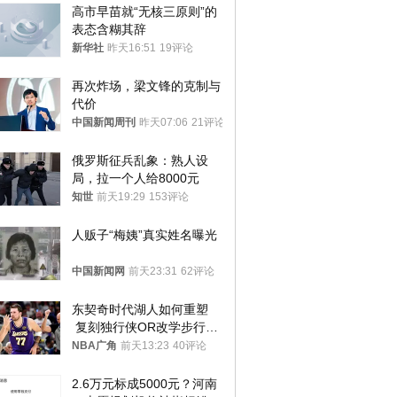
高市早苗就“无核三原则”的
表态含糊其辞
新华社
昨天16:51
19评论
再次炸场，梁文锋的克制与
代价
中国新闻周刊
昨天07:06
21评论
俄罗斯征兵乱象：熟人设
局，拉一个人给8000元
知世
前天19:29
153评论
人贩子“梅姨”真实姓名曝光
中国新闻网
前天23:31
62评论
东契奇时代湖人如何重塑
 复刻独行侠OR改学步行
者？
NBA广角
前天13:23
40评论
2.6万元标成5000元？河南