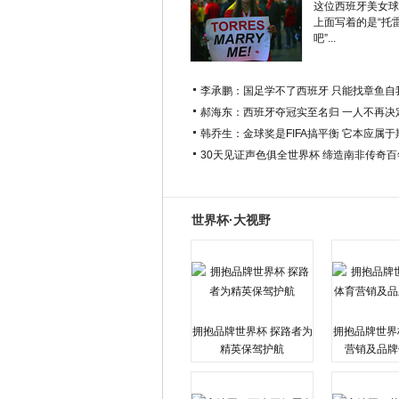
这位西班牙美女球
上面写着的是“托
吧”...
李承鹏：国足学不了西班牙 只能找章鱼自
郝海东：西班牙夺冠实至名归 一人不再决
韩乔生：金球奖是FIFA搞平衡 它本应属
30天见证声色俱全世界杯 缔造南非传奇
世界杯·大视野
拥抱品牌世界杯 探路者为
拥抱品牌世界
精英保驾护航
营销及品牌