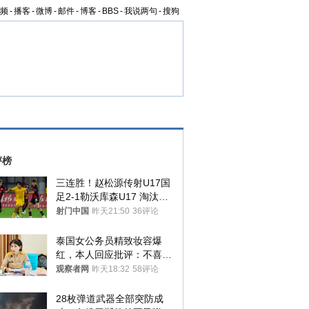
频
-
播客
-
微博
-
邮件
-
博客
-
BBS
-
我说两句
-
搜狗
评榜
三连胜！赵松源传射U17国
足2-1勒沃库森U17 淘汰赛
将战河床
射门中国
昨天21:50
36评论
泰国女公务员精致妆容爆
红，本人回应批评：不喜欢
就别看
观察者网
昨天18:32
58评论
28枚弹道武器全部突防成