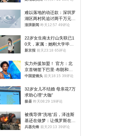
难以落地的动迁款：深圳罗
湖区两村民追讨两千万元动
迁款八年未果
澎湃新闻
昨天12:57
49评论
22岁女生南太行山失联已1
0天，家属：她刚大学毕业
想到山里旅行
新京报
前天23:18
65评论
实力外援加盟！ 官方：北
京首钢签下巴里·布朗和桑
普森
中国篮镜头
前天18:15
39评论
32岁女儿不结婚 母亲花7万
求助心理“大咖”
极昼
昨天08:29
19评论
被俄导弹“洗地”后，泽连斯
基还在做梦：让俄罗斯在冬
季前求和？
兵器先锋
前天20:13
39评论