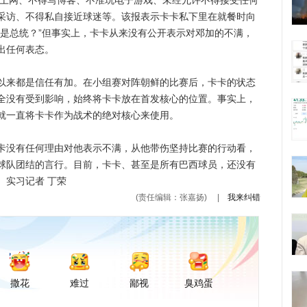
准上网、不得写博客、不准玩电子游戏、未经允许不得接受任何
采访、不得私自接近球迷等。该报表示卡卡私下里在就餐时向
己是总统？”但事实上，卡卡从来没有公开表示对邓加的不满，
出任何表态。
来都是信任有加。在小组赛对阵朝鲜的比赛后，卡卡的状态
全没有受到影响，始终将卡卡放在首发核心的位置。事实上，
就一直将卡卡作为战术的绝对核心来使用。
没有任何理由对他表示不满，从他带伤坚持比赛的行动看，
球队团结的言行。目前，卡卡、甚至是所有巴西球员，还没有
。实习记者 丁荣
(责任编辑：张嘉扬)
|
我来纠错
撒花
难过
鄙视
臭鸡蛋