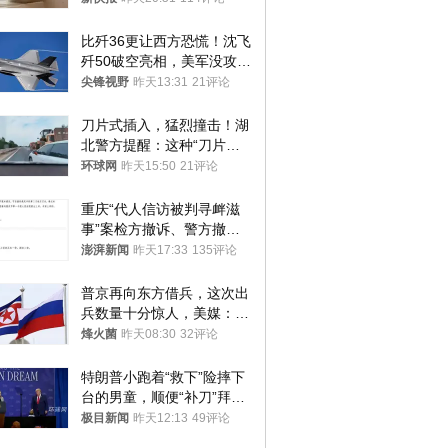
监部门：不违规
比歼36更让西方恐慌！沈飞
歼50破空亮相，美军没攻克
的技术被拿下
尖锋视野
昨天13:31
21评论
刀片式插入，猛烈撞击！湖
北警方提醒：这种“刀片超
车”，太危险了
环球网
昨天15:50
21评论
重庆“代人信访被判寻衅滋
事”案检方撤诉、警方撤
案，两被告人获国赔
澎湃新闻
昨天17:33
135评论
普京再向东方借兵，这次出
兵数量十分惊人，美媒：俄
朝要动真格？
烽火菌
昨天08:30
32评论
特朗普小跑着“救下”险摔下
台的男童，顺便“补刀”拜
登：“我可不想他像拜登一
极目新闻
昨天12:13
49评论
样摔下来”