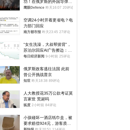
功！在俄罗斯的外国导弹发
射车都是合法打击目标
鹰眼Defence
昨天16:07
20评论
空调24小时开着更省电？电
力部门回应
南方都市报
昨天23:45
27评论
“女生洗澡，大叔帮搓背”，
苏泊尔回应AI广告擦边：视
频全下架，已强化内容管理
每日经济新闻
9小时前
25评论
与审核
俄罗斯政客逃往法国 此前
曾公开挑战普京
知世
昨天18:38
89评论
人大教授花35万公款考证莫
言家世 荒诞吗
狐度
2小时前
84评论
小孩碰坏一酒店纸巾盒，被
要求赔偿924元，游客质疑
酒店房客物品超高标价，市
新快报
昨天20:51
114评论