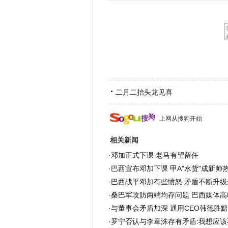
二月二抬头龙见喜
上网从搜狗开始
相关新闻
·
邓加正式下课 老马有望留任
·
巴西宣布邓加下课 甲A"水货"成新帅
·
巴西战平邓加有些愤怒 矛盾不断升级
·
桑巴军攻防两端均存问题 巴西媒体高
·
与董事会矛盾加深 通用CEO韩德胜
·
罗宁否认与李章洙存有矛盾:我想应该