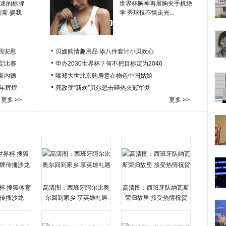
迷的标牌
世界杯胸神再展胸夹手机绝
雷斯 娶我
学 秀球技不慎走光...
我安慰
贝嫂购情趣用品 添八件套讨小贝欢心
定比赛
申办2030世界杯？何不把目标定为2046
于斯内德
曝郑大世北京购房意在物色中国姑娘
百年辉煌
死敌变“新欢”贝尔恐击碎热火冠军梦
更多 >>
更多 >>
杯 搜狐体育
高清图：西班牙阿尔比奥
高清图：西班牙队纳瓦斯
传播沙龙
尔回到家乡 享英雄礼遇
荣归故里 接受热情祝贺