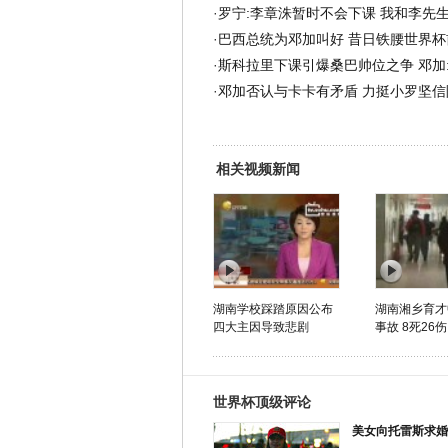
·
罗宁:李章洙暂时不会下课 我和李先
·
巴西总统为邓加叫好 昔日铁腰世界杯
·
斯科拉里下课引爆桑巴帅位之争 邓加
·
邓加否认与卡卡有矛盾 力挺小罗坚信
相关视频新闻
湖南学校踩踏原因公布
湖南湘乡育才
四大主因导致悲剧
事故 8死26伤
世界杯顶级评论
美女向托雷斯求婚