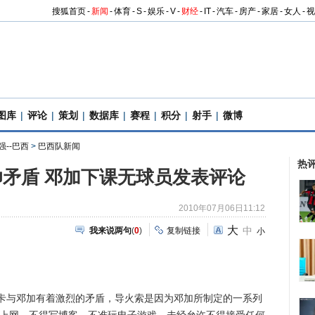
搜狐首页
-
新闻
-
体育
-
S
-
娱乐
-
V
-
财经
-
IT
-
汽车
-
房产
-
家居
-
女人
-
视
图库
|
评论
|
策划
|
数据库
|
赛程
|
积分
|
射手
|
微博
强--巴西
>
巴西队新闻
热
矛盾 邓加下课无球员发表评论
2010年07月06日11:12
大
中
我来说两句
(
0
)
复制链接
小
与邓加有着激烈的矛盾，导火索是因为邓加所制定的一系列