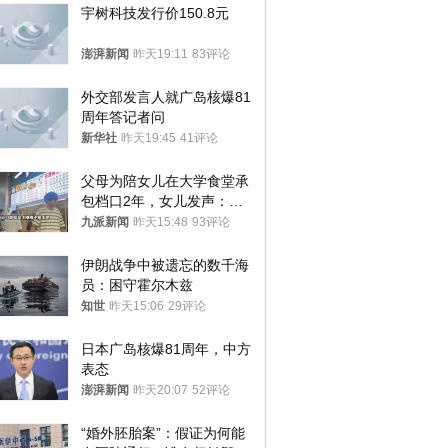
宇树科技发行价150.8元
澎湃新闻
昨天19:11
83评论
外交部发言人就广岛核爆81
周年答记者问
新华社
昨天19:45
41评论
父母为陪女儿在大学食堂承
包档口2年，女儿发声：初
衷是为了陪伴，毕业后将不
九派新闻
昨天15:48
93评论
再营业
伊朗战争中被遗忘的数千海
员：困守霍尔木兹
知世
昨天15:06
29评论
日本广岛核爆81周年，中方
表态
澎湃新闻
昨天20:07
52评论
“婚外胚胎案”：假证为何能