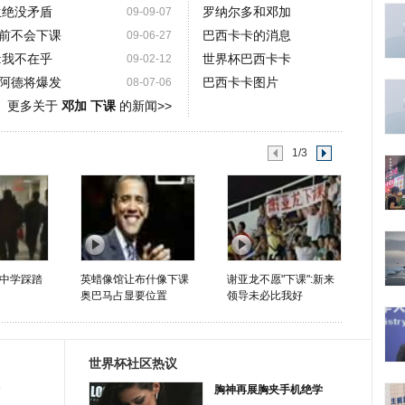
生绝没矛盾
罗纳尔多和邓加
09-09-07
前不会下课
巴西卡卡的消息
09-06-27
:我不在乎
世界杯巴西卡卡
09-02-12
阿德将爆发
巴西卡卡图片
08-07-06
更多关于
邓加 下课
的新闻>>
1/3
中学踩踏
英蜡像馆让布什像下课
谢亚龙不愿"下课":新来
奥巴马占显要位置
领导未必比我好
世界杯社区热议
胸神再展胸夹手机绝学