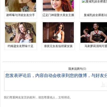
谢晖曝与洋妞女友分手
辽足门神迎娶大美女主播
曼城乳娃全裸遮3
约翰逊女友野味十足
准状元女友似邻家女孩
马刺萝莉清纯可
我来说两句
(
0
)
我们尊重网友发言的权利，请您尊重他人，文明用语。