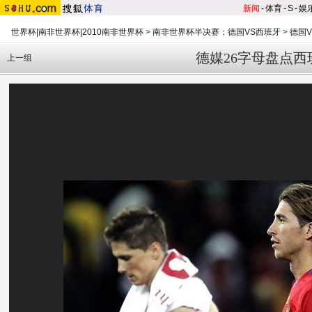
新闻
-
体育
-
S
-
娱
世界杯|南非世界杯|2010南非世界杯
>
南非世界杯半决赛：德国VS西班牙
>
德国
德媒26字母盘点西
上一组