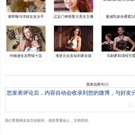
谢晖曝与洋妞女友分手
辽足门神迎娶大美女主播
曼城乳娃全裸遮3
约翰逊女友野味十足
准状元女友似邻家女孩
马刺萝莉清纯可
我来说两句
(
0
)
我们尊重网友发言的权利，请您尊重他人，文明用语。