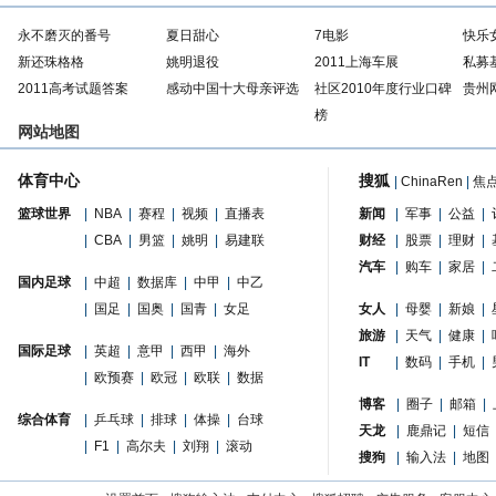
永不磨灭的番号
夏日甜心
7电影
快乐
新还珠格格
姚明退役
2011上海车展
私募
2011高考试题答案
感动中国十大母亲评选
社区2010年度行业口碑
贵州
榜
网站地图
体育中心
搜狐
|
ChinaRen
|
焦
篮球世界
|
NBA
|
赛程
|
视频
|
直播表
新闻
|
军事
|
公益
|
|
CBA
|
男篮
|
姚明
|
易建联
财经
|
股票
|
理财
|
汽车
|
购车
|
家居
|
国内足球
|
中超
|
数据库
|
中甲
|
中乙
|
国足
|
国奥
|
国青
|
女足
女人
|
母婴
|
新娘
|
旅游
|
天气
|
健康
|
国际足球
|
英超
|
意甲
|
西甲
|
海外
IT
|
数码
|
手机
|
|
欧预赛
|
欧冠
|
欧联
|
数据
博客
|
圈子
|
邮箱
|
综合体育
|
乒乓球
|
排球
|
体操
|
台球
天龙
|
鹿鼎记
|
短信
|
F1
|
高尔夫
|
刘翔
|
滚动
搜狗
|
输入法
|
地图