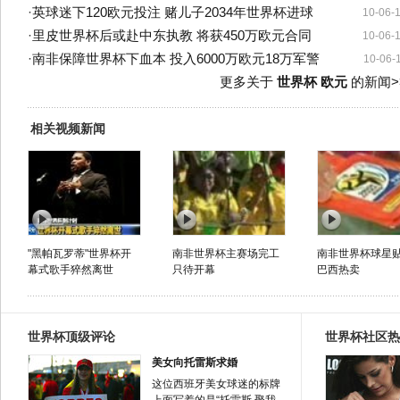
·
英球迷下120欧元投注 赌儿子2034年世界杯进球
10-06-
·
里皮世界杯后或赴中东执教 将获450万欧元合同
10-06-
·
南非保障世界杯下血本 投入6000万欧元18万军警
10-06-
更多关于
世界杯 欧元
的新闻>
相关视频新闻
"黑帕瓦罗蒂"世界杯开
南非世界杯主赛场完工
南非世界杯球星
幕式歌手猝然离世
只待开幕
巴西热卖
世界杯顶级评论
世界杯社区热
美女向托雷斯求婚
这位西班牙美女球迷的标牌