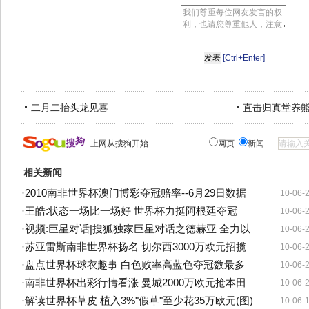
[Ctrl+Enter]
二月二抬头龙见喜
直击归真堂养
上网从搜狗开始
网页
新闻
相关新闻
·
2010南非世界杯澳门博彩夺冠赔率--6月29日数据
10-06-
·
王皓:状态一场比一场好 世界杯力挺阿根廷夺冠
10-06-
·
视频:巨星对话|搜狐独家巨星对话之德赫亚 全力以
10-06-
·
苏亚雷斯南非世界杯扬名 切尔西3000万欧元招揽
10-06-
·
盘点世界杯球衣趣事 白色败率高蓝色夺冠数最多
10-06-
·
南非世界杯出彩行情看涨 曼城2000万欧元抢本田
10-06-
·
解读世界杯草皮 植入3%"假草"至少花35万欧元(图)
10-06-