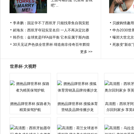
上面写着的是“托雷斯 娶我
吧”...
李承鹏：国足学不了西班牙 只能找章鱼自我安慰
贝嫂购情趣用
郝海东：西班牙夺冠实至名归 一人不再决定比赛
申办2030世
韩乔生：金球奖是FIFA搞平衡 它本应属于斯内德
曝郑大世北京
30天见证声色俱全世界杯 缔造南非传奇百年辉煌
死敌变“新欢
更多 >>
世界杯·大视野
拥抱品牌世界杯 探路者为
拥抱品牌世界杯 搜狐体育
高清图：西班牙阿
精英保驾护航
营销及品牌传播沙龙
尔回到家乡 享英