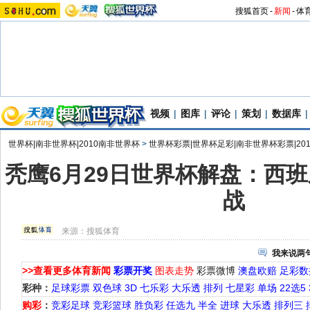
搜狐首页
-
新闻
-
体
视频
|
图库
|
评论
|
策划
|
数据库
|
世界杯|南非世界杯|2010南非世界杯
>
世界杯彩票|世界杯足彩|南非世界杯彩票|20
秃鹰6月29日世界杯解盘：西
战
来源：
搜狐体育
我来说两
>>查看更多体育新闻
彩票开奖
图表走势
彩票微博
澳盘欧赔
足彩数
彩种：
足球彩票
双色球
3D
七乐彩
大乐透
排列
七星彩
单场
22选5
购彩
：
竞彩足球
竞彩篮球
胜负彩
任选九
半全
进球
大乐透
排列三