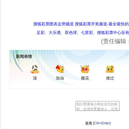
搜狐彩票图表走势频道
搜狐彩票开奖频道-最全最快
足彩、大乐透、双色球、七星彩、搜狐彩票中心应
(责任编辑：
新闻表情
顶
加油
撒花
难过
[Ctrl+Enter]