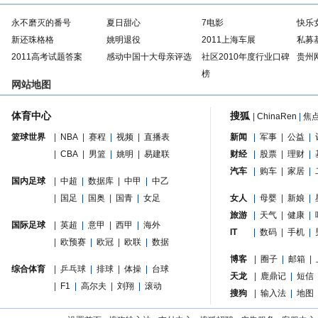
永不磨灭的番号
夏日甜心
7电影
快乐
新还珠格格
姚明退役
2011上海车展
私募
2011高考试题答案
感动中国十大母亲评选
社区2010年度行业口碑
贵州
榜
网站地图
体育中心
搜狐
|
ChinaRen
|
焦
篮球世界
|
NBA
|
赛程
|
视频
|
直播表
新闻
|
军事
|
公益
|
|
CBA
|
男篮
|
姚明
|
易建联
财经
|
股票
|
理财
|
汽车
|
购车
|
家居
|
国内足球
|
中超
|
数据库
|
中甲
|
中乙
|
国足
|
国奥
|
国青
|
女足
女人
|
母婴
|
新娘
|
旅游
|
天气
|
健康
|
国际足球
|
英超
|
意甲
|
西甲
|
海外
IT
|
数码
|
手机
|
|
欧预赛
|
欧冠
|
欧联
|
数据
博客
|
圈子
|
邮箱
|
综合体育
|
乒乓球
|
排球
|
体操
|
台球
天龙
|
鹿鼎记
|
短信
|
F1
|
高尔夫
|
刘翔
|
滚动
搜狗
|
输入法
|
地图