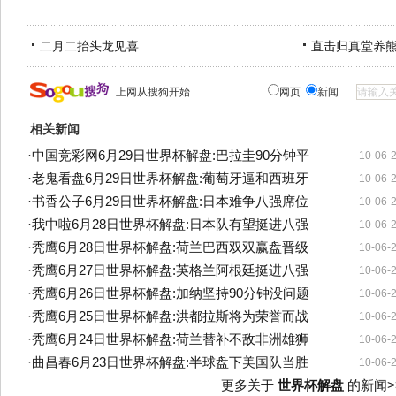
二月二抬头龙见喜
直击归真堂养
上网从搜狗开始
网页
新闻
相关新闻
·
中国竞彩网6月29日世界杯解盘:巴拉圭90分钟平
10-06-
·
老鬼看盘6月29日世界杯解盘:葡萄牙逼和西班牙
10-06-
·
书香公子6月29日世界杯解盘:日本难争八强席位
10-06-
·
我中啦6月28日世界杯解盘:日本队有望挺进八强
10-06-
·
秃鹰6月28日世界杯解盘:荷兰巴西双双赢盘晋级
10-06-
·
秃鹰6月27日世界杯解盘:英格兰阿根廷挺进八强
10-06-
·
秃鹰6月26日世界杯解盘:加纳坚持90分钟没问题
10-06-
·
秃鹰6月25日世界杯解盘:洪都拉斯将为荣誉而战
10-06-
·
秃鹰6月24日世界杯解盘:荷兰替补不敌非洲雄狮
10-06-
·
曲昌春6月23日世界杯解盘:半球盘下美国队当胜
10-06-
更多关于
世界杯解盘
的新闻>