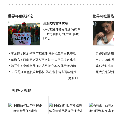
世界杯顶级评论
世界杯社区热
美女向托雷斯求婚
这位西班牙美女球迷的标牌
上面写着的是“托雷斯 娶我
吧”...
李承鹏：国足学不了西班牙 只能找章鱼自我安慰
贝嫂购情趣用
郝海东：西班牙夺冠实至名归 一人不再决定比赛
申办2030世
韩乔生：金球奖是FIFA搞平衡 它本应属于斯内德
曝郑大世北京
30天见证声色俱全世界杯 缔造南非传奇百年辉煌
死敌变“新欢
更多 >>
世界杯·大视野