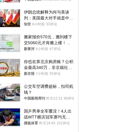
伊朗总统解释为何与美谈
判：美国最大对手就是中
国，但他们也在对话
知世
6小时前
33评论
搬家报价570元，搬到楼下
交5060元才肯搬上楼！女
子傻眼了……
新黄河
6小时前
67评论
你也在算北京购房账？公积
金最高340万，非京籍社保
1年
新京报
7小时前
55评论
公交车空调费超标，扣司机
钱？
中国新闻周刊
昨天22:31
98评论
国乒男单全军覆没！4人出
战WTT横滨冠军赛均无缘
八强
搜狐体育
昨天18:45
102评论