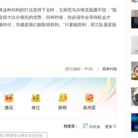
这种功利的打法坚持下去时，主帅范马尔维克面露不悦：“我
取得大比分领先的优势，但有时候，你必须学会等待机会才
难对付，关键是我们能取得胜利。”只要能胜利，荷兰队愿意面
(责任编辑：申伟)
|
我来纠错
撒花
难过
鄙视
臭鸡蛋
转发至：
白社会
更多
开
心
豆
网
瓣