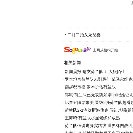
二月二抬头龙见喜
上网从搜狗开始
相关新闻
·
新闻晨报:这支荷兰队 让人很陌生
·
罗本坦言荷兰队未到最佳 范马尔维克称
·
燕赵都市报:罗本护佑荷兰队
·
郑斌:荷兰队已无攻势如潮 阿根廷证
·
比赛丑陋结果美 晋级8强荷兰队越看
·
荷兰队2-1淘汰斯洛伐克 闯进八强(组
·
王海鸣:荷兰队尽显老练和成熟
·
荷兰队低调走务实路线 世界杯四战四