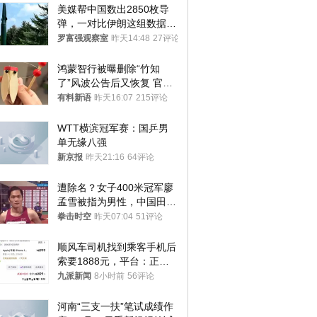
美媒帮中国数出2850枚导
弹，一对比伊朗这组数据，
发现出大事了
罗富强观察室
昨天14:48
27评论
鸿蒙智行被曝删除“竹知
了”风波公告后又恢复 官媒
曾力挺：劝华为要大度的，
有料新语
昨天16:07
215评论
你们适不适合？
WTT横滨冠军赛：国乒男
单无缘八强
新京报
昨天21:16
64评论
遭除名？女子400米冠军廖
孟雪被指为男性，中国田协
默不作声
拳击时空
昨天07:04
51评论
顺风车司机找到乘客手机后
索要1888元，平台：正和
司机沟通协商
九派新闻
8小时前
56评论
河南“三支一扶”笔试成绩作