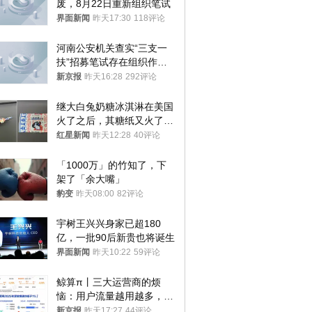
废，8月22日重新组织笔试
界面新闻
昨天17:30
118评论
河南公安机关查实“三支一
扶”招募笔试存在组织作弊
犯罪行为
新京报
昨天16:28
292评论
继大白兔奶糖冰淇淋在美国
火了之后，其糖纸又火了！
海外博主盛赞：平面设计经
红星新闻
昨天12:28
40评论
典之作
「1000万」的竹知了，下
架了「余大嘴」
豹变
昨天08:00
82评论
宇树王兴兴身家已超180
亿，一批90后新贵也将诞生
界面新闻
昨天10:22
59评论
鲸算π丨三大运营商的烦
恼：用户流量越用越多，收
入却越来越少
新京报
昨天17:27
44评论