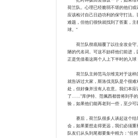
把时钟拨回去假设一下，如果维泰
荷兰队。心理已经脆弱不堪的他们或
应该检讨自己日趋功利的保守打法。
难题，但他们很快就找到了答案，主
球。”
荷兰队彻底颠覆了以往全攻全守、
陋的代名词。可这不妨碍他们前进，
正是凭借着这两个人上下半时的入球
荷兰队主帅范马尔维克对于这样的
就告诉过大家，斯洛伐克队是个很难
处，但好像并没有人在意。我们本应
了……”库伊特、范佩西都曾将到手
验，如果他们能再老到一些，至少可
赛后，荷兰队很多人谈起这个结果
会，如果要想走得更远，我们必须重
队友们从头到尾都要集中精力：“任何