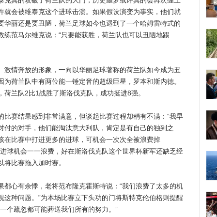
克真的攻破了荷兰队的大门，历史噩梦或许真的会再次缠上
许就会被维泰克这个进球击溃。如果假设演变为事实，他们就
要华丽还是要丑陋，荷兰足球如今也遇到了一个哈姆雷特式的
教练范马尔维克说：“只要能获胜，荷兰队也可以丑陋地踢
激情奔放的形象，一向以华丽足球著称的荷兰队如今成为丑
因为荷兰队中有两位能一锤定音的超级巨星，罗本和斯内德。
，荷兰队2比1战胜了斯洛伐克队，成功挺进8强。
比赛结果感到非常满意，但谈起比赛过程却稍有不满：“我早
对付的对手，他们能淘汰意大利队，肯定是有自己的独到之
该在比赛中打进更多的进球，可机会一次次全被浪费掉
的进球机会一一浪费，好在斯洛伐克队这个世界杯新军还缺乏经
以将比赛拖入加时赛。
都心有余悸，老将范布隆克霍斯特说：“我们浪费了太多的机
视这种问题。”为本场比赛立下头功的门将斯特克伦伯格则提醒
一个疏忽都可能葬送我们所有的努力。”