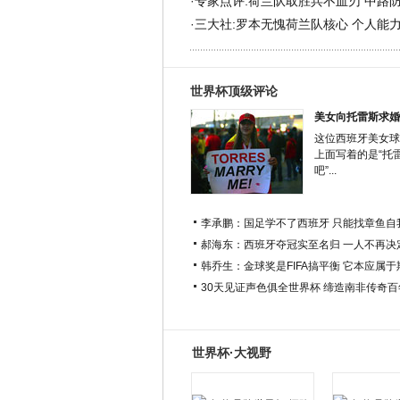
·
专家点评:荷兰队取胜兵不血刃 中路
·
三大社:罗本无愧荷兰队核心 个人能
世界杯顶级评论
美女向托雷斯求婚
这位西班牙美女球
上面写着的是“托
吧”...
李承鹏：国足学不了西班牙 只能找章鱼自
郝海东：西班牙夺冠实至名归 一人不再决
韩乔生：金球奖是FIFA搞平衡 它本应属
30天见证声色俱全世界杯 缔造南非传奇
世界杯·大视野