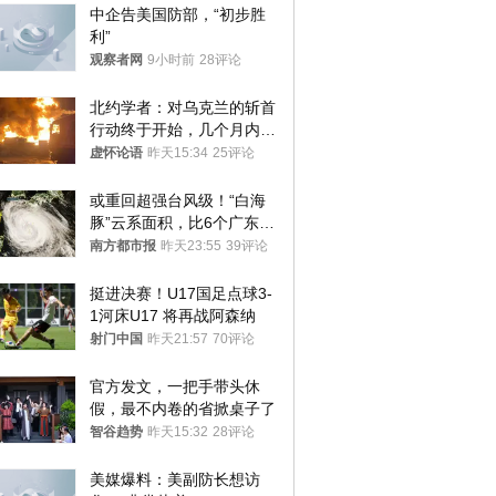
中企告美国防部，“初步胜
利”
观察者网
9小时前
28评论
北约学者：对乌克兰的斩首
行动终于开始，几个月内乌
将投降
虚怀论语
昨天15:34
25评论
或重回超强台风级！“白海
豚”云系面积，比6个广东还
大！深圳官方：注意这件事
南方都市报
昨天23:55
39评论
挺进决赛！U17国足点球3-
1河床U17 将再战阿森纳
射门中国
昨天21:57
70评论
官方发文，一把手带头休
假，最不内卷的省掀桌子了
智谷趋势
昨天15:32
28评论
美媒爆料：美副防长想访