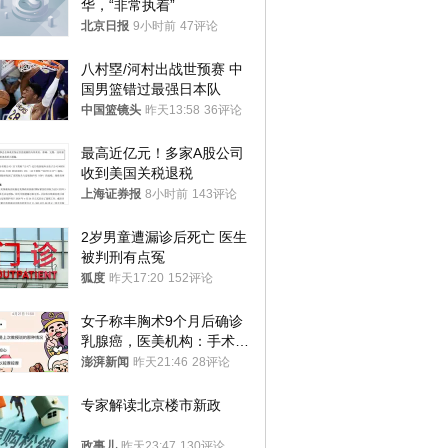
华，“非常执着”
北京日报
9小时前
47评论
八村塁/河村出战世预赛 中
国男篮错过最强日本队
中国篮镜头
昨天13:58
36评论
最高近亿元！多家A股公司
收到美国关税退税
上海证券报
8小时前
143评论
2岁男童遭漏诊后死亡 医生
被判刑有点冤
狐度
昨天17:20
152评论
女子称丰胸术9个月后确诊
乳腺癌，医美机构：手术不
可能引发癌症，建议走司法
澎湃新闻
昨天21:46
28评论
途径
专家解读北京楼市新政
政事儿
昨天23:47
130评论