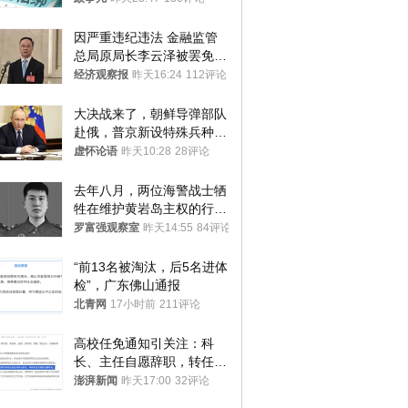
因严重违纪违法 金融监管
总局原局长李云泽被罢免全
国人大代表
经济观察报
昨天16:24
112评论
大决战来了，朝鲜导弹部队
赴俄，普京新设特殊兵种，
76岁老将扛旗
虚怀论语
昨天10:28
28评论
去年八月，两位海警战士牺
牲在维护黄岩岛主权的行动
中
罗富强观察室
昨天14:55
84评论
“前13名被淘汰，后5名进体
检”，广东佛山通报
北青网
17小时前
211评论
高校任免通知引关注：科
长、主任自愿辞职，转任思
政辅导员
澎湃新闻
昨天17:00
32评论