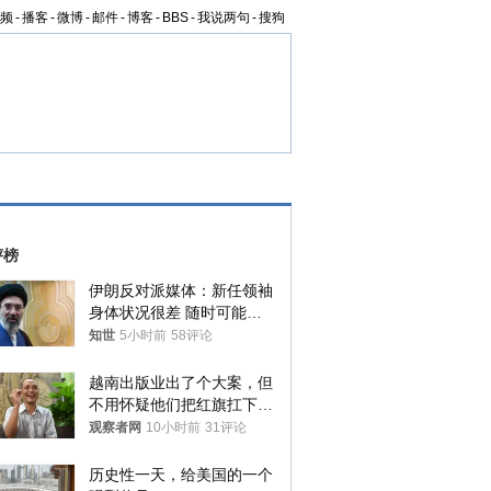
频
-
播客
-
微博
-
邮件
-
博客
-
BBS
-
我说两句
-
搜狗
评榜
伊朗反对派媒体：新任领袖
身体状况很差 随时可能离
世
知世
5小时前
58评论
越南出版业出了个大案，但
不用怀疑他们把红旗扛下去
的决心
观察者网
10小时前
31评论
历史性一天，给美国的一个