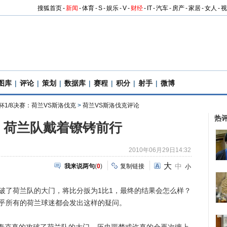
搜狐首页
-
新闻
-
体育
-
S
-
娱乐
-
V
-
财经
-
IT
-
汽车
-
房产
-
家居
-
女人
-
视
图库
|
评论
|
策划
|
数据库
|
赛程
|
积分
|
射手
|
微博
杯1/8决赛：荷兰VS斯洛伐克
>
荷兰VS斯洛伐克评论
热
：荷兰队戴着镣铐前行
2010年06月29日14:32
大
中
我来说两句
(
0
)
复制链接
小
了荷兰队的大门，将比分扳为1比1，最终的结果会怎么样？
几乎所有的荷兰球迷都会发出这样的疑问。