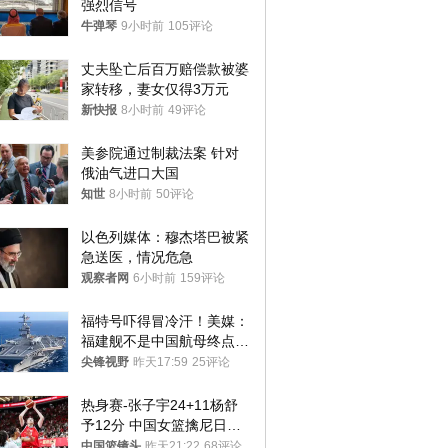
强烈信号
牛弹琴
9小时前
105评论
丈夫坠亡后百万赔偿款被婆
家转移，妻女仅得3万元
新快报
8小时前
49评论
美参院通过制裁法案 针对
俄油气进口大国
知世
8小时前
50评论
以色列媒体：穆杰塔巴被紧
急送医，情况危急
观察者网
6小时前
159评论
福特号吓得冒冷汗！美媒：
福建舰不是中国航母终点，
而是新起点！
尖锋视野
昨天17:59
25评论
热身赛-张子宇24+11杨舒
予12分 中国女篮擒尼日利
亚
中国篮镜头
昨天21:22
68评论