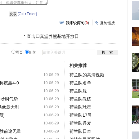
[Ctrl+Enter]
我来说两句
(
0
)
复制链接
直击归真堂养熊基地开放日
网页
新闻
相关推荐
荷兰队的高清视频
10-06-29
该赢4-0
荷兰队名单
10-06-29
荷兰队服
10-06-29
明啥叫气势
荷兰队教练
10-06-29
越像意大利
荷兰队球星
10-06-29
图)
荷兰队17号
10-06-29
荷兰队丹麦
10-06-29
胜前途无量
荷兰队日本
10-06-29