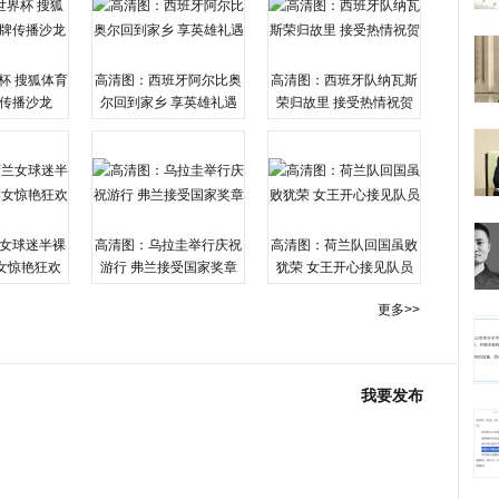
杯 搜狐体育
高清图：西班牙阿尔比奥
高清图：西班牙队纳瓦斯
传播沙龙
尔回到家乡 享英雄礼遇
荣归故里 接受热情祝贺
女球迷半裸
高清图：乌拉圭举行庆祝
高清图：荷兰队回国虽败
女惊艳狂欢
游行 弗兰接受国家奖章
犹荣 女王开心接见队员
更多>>
我要发布