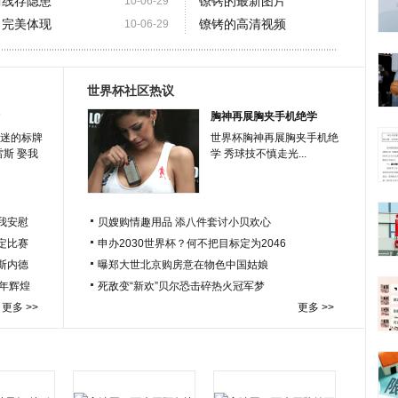
防线存隐患
镣铐的最新图片
10-06-29
力完美体现
镣铐的高清视频
10-06-29
世界杯社区热议
胸神再展胸夹手机绝学
迷的标牌
世界杯胸神再展胸夹手机绝
雷斯 娶我
学 秀球技不慎走光...
我安慰
贝嫂购情趣用品 添八件套讨小贝欢心
定比赛
申办2030世界杯？何不把目标定为2046
于斯内德
曝郑大世北京购房意在物色中国姑娘
百年辉煌
死敌变“新欢”贝尔恐击碎热火冠军梦
更多 >>
更多 >>