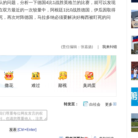
的问题，分析一下德国4比1战胜英格兰的比赛，就可以发现
在双方最近的一次较量中，阿根廷1比0战胜德国，伊瓜因取得
死，再次对阵德国，马拉多纳必须要解决好梅西被盯死的问
(责任编辑：张嘉扬)
|
我来纠错
撒花
难过
鄙视
臭鸡蛋
转发至：
白社会
更多
开
心
豆
网
瓣
[Ctrl+Enter]