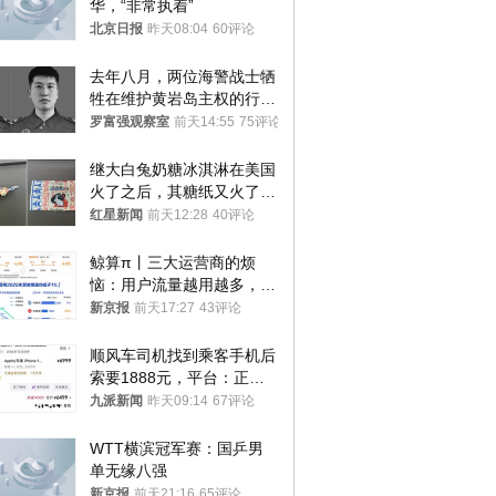
华，“非常执着”
北京日报
昨天08:04
60评论
去年八月，两位海警战士牺
牲在维护黄岩岛主权的行动
中
罗富强观察室
前天14:55
75评论
继大白兔奶糖冰淇淋在美国
火了之后，其糖纸又火了！
海外博主盛赞：平面设计经
红星新闻
前天12:28
40评论
典之作
鲸算π丨三大运营商的烦
恼：用户流量越用越多，收
入却越来越少
新京报
前天17:27
43评论
顺风车司机找到乘客手机后
索要1888元，平台：正和
司机沟通协商
九派新闻
昨天09:14
67评论
WTT横滨冠军赛：国乒男
单无缘八强
新京报
前天21:16
65评论