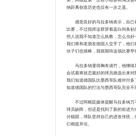
来，阿根廷第一次在小组赛和淘汰赛取
纳距离创造历史也仅有一步之遥。
感觉良好的马拉多纳表示，自己很
比赛，不过指挥这群穿着蓝白间条衫
些人说我不知道怎么执教，怎么当好
我们将和老朋友德国人交手了，他们
伙子们也很棒，我很期待这场比赛早
马拉多纳显得胸有成竹，他继续展
会试着将状态最好的球员挑选出来对
我们知道德国队比墨西哥队难对付多
知道德国队的打法与墨西哥队完全不
不过阿根廷媒体提醒马拉多纳万不
球员缺阵，但还是找到了新的前进方
分稳固，球队坚持自己的进攻传统，
们相提并论。