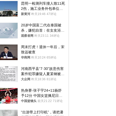
昆明一检测列车撞人致11死
2伤，施工业务外包单位被
罚1.5万元，国铁昆明局被
新黄河
昨天19:46
47评论
罚300万元
20岁中国富二代在泰国被
杀，嫌犯自首：在女友浴室
看到他
观察者网
昨天23:11
34评论
周末打虎！退休一年后，宋
致远被查
华商网
昨天10:24
65评论
河南西平县“7·30”故意伤害
案件犯罪嫌疑人夏某钢被抓
获
大众网
昨天18:36
81评论
热身赛-张子宇24+11杨舒
予12分 中国女篮擒尼日利
亚
中国篮镜头
前天21:22
71评论
“出游带上打印机”，请把暑