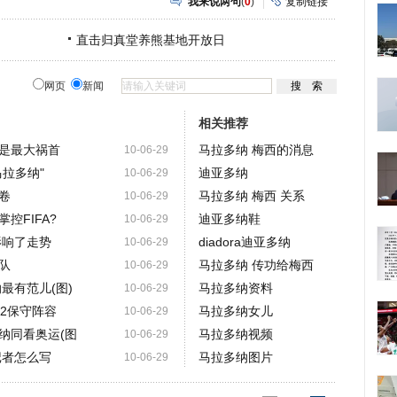
我来说两句
(
0
)
复制链接
直击归真堂养熊基地开放日
网页
新闻
相关推荐
是最大祸首
马拉多纳 梅西的消息
10-06-29
拉多纳"
迪亚多纳
10-06-29
卷
马拉多纳 梅西 关系
10-06-29
控FIFA?
迪亚多纳鞋
10-06-29
影响了走势
diadora迪亚多纳
10-06-29
队
马拉多纳 传功给梅西
10-06-29
最有范儿(图)
马拉多纳资料
10-06-29
2保守阵容
马拉多纳女儿
10-06-29
纳同看奥运(图
马拉多纳视频
10-06-29
记者怎么写
马拉多纳图片
10-06-29