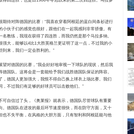
得四连胜，也是自1986年夺冠以来的第二次四连胜。马拉多
期待对阵德国的比赛：“我喜欢穿着阿根廷的蓝白间条衫进行
的小伙子们的感觉也很好，跟他们在一起我感到非常骄傲。有
一名教练，我现在获得了四连胜，而我仍然是那个马拉多纳。
很强大，能够以4比1大胜英格兰更证明了这一点，不过我的小
些到来，我们一定会胜利的。”
望对德国的比赛，“我会好好地审视一下球队的现状，然后我
阵德国队。这将会是一套能给予我们战胜德国队保证的阵容。
了，德国人更加强大，我恨不得自己换上球衣上场比赛。我们
同，不过我们有足够的好球员可以击败他们。”
可自信过了头，《奥莱报》就表示，德国队尽管球队有重要
向。德国队在进攻的最后环节速度很快，而在防守方面，又十
但也不失平衡，在风格的大胆方面，只有智利和阿根廷能与他