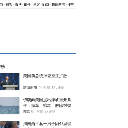
频
-
播客
-
微博
-
邮件
-
博客
-
BBS
-
我说两句
-
搜狗
评榜
美国前总统拜登癌症扩散
封面新闻
7小时前
145评论
伊朗向美国提出海峡重开条
件：撤军、赔款、解除封锁
知世
6小时前
97评论
河南西平县一男子因邻里琐