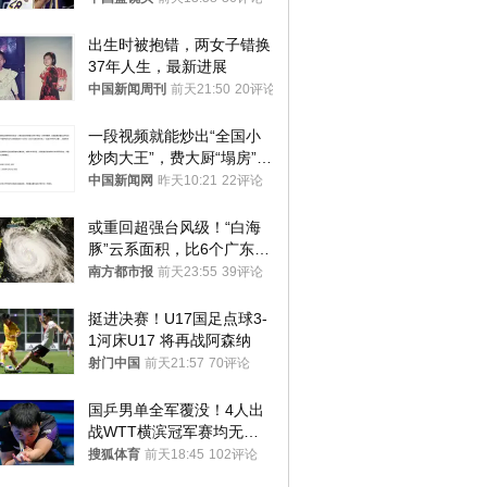
出生时被抱错，两女子错换
37年人生，最新进展
中国新闻周刊
前天21:50
20评论
一段视频就能炒出“全国小
炒肉大王”，费大厨“塌房”了
吗？
中国新闻网
昨天10:21
22评论
或重回超强台风级！“白海
豚”云系面积，比6个广东还
大！深圳官方：注意这件事
南方都市报
前天23:55
39评论
挺进决赛！U17国足点球3-
1河床U17 将再战阿森纳
射门中国
前天21:57
70评论
国乒男单全军覆没！4人出
战WTT横滨冠军赛均无缘
八强
搜狐体育
前天18:45
102评论