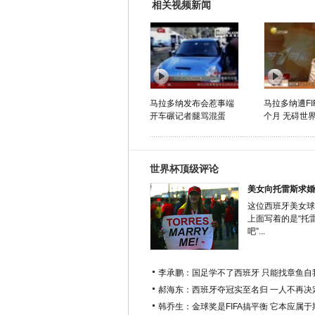
相关视频新闻
马拉多纳发布会惹事端
马拉多纳遭FI
开车碾记者腿骂混蛋
个月 无碍世
世界杯顶级评论
美女向托雷斯求婚
这位西班牙美女球
上面写着的是“托
吧”...
李承鹏：国足学不了西班牙 只能找章鱼自
郝海东：西班牙夺冠实至名归 一人不再决
韩乔生：金球奖是FIFA搞平衡 它本应属