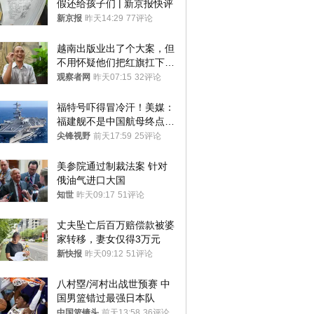
假还给孩子们 | 新京报快评
新京报
昨天14:29
77评论
越南出版业出了个大案，但
不用怀疑他们把红旗扛下去
的决心
观察者网
昨天07:15
32评论
福特号吓得冒冷汗！美媒：
福建舰不是中国航母终点，
而是新起点！
尖锋视野
前天17:59
25评论
美参院通过制裁法案 针对
俄油气进口大国
知世
昨天09:17
51评论
丈夫坠亡后百万赔偿款被婆
家转移，妻女仅得3万元
新快报
昨天09:12
51评论
八村塁/河村出战世预赛 中
国男篮错过最强日本队
中国篮镜头
前天13:58
36评论