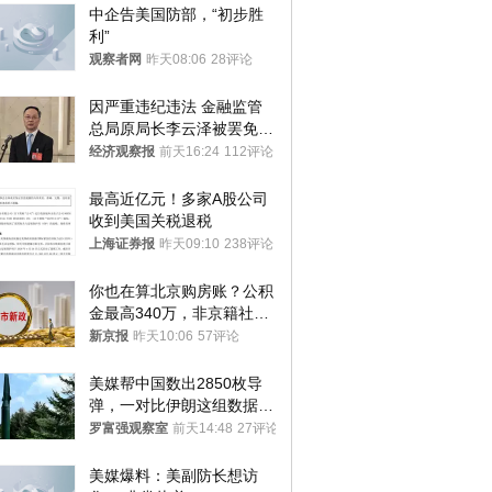
中企告美国防部，“初步胜
利”
观察者网
昨天08:06
28评论
因严重违纪违法 金融监管
总局原局长李云泽被罢免全
国人大代表
经济观察报
前天16:24
112评论
最高近亿元！多家A股公司
收到美国关税退税
上海证券报
昨天09:10
238评论
你也在算北京购房账？公积
金最高340万，非京籍社保
1年
新京报
昨天10:06
57评论
美媒帮中国数出2850枚导
弹，一对比伊朗这组数据，
发现出大事了
罗富强观察室
前天14:48
27评论
美媒爆料：美副防长想访