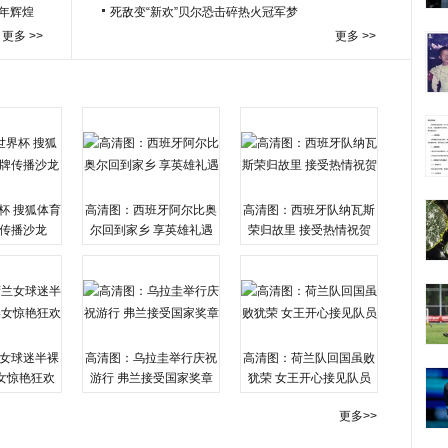
百年辉煌
死敌变“新欢”贝尔恐击碎热火冠军梦
更多 >>
更多 >>
杯 搜狐体育
高清图：西班牙阿尔比奥
高清图：西班牙队纳瓦斯
传播沙龙
尔回到家乡 享英雄礼遇
荣归故里 接受热情祝贺
女球迷半裸
高清图：乌拉圭举行庆祝
高清图：荷兰队回国虽败
女惊艳狂欢
游行 弗兰接受国家奖章
犹荣 女王开心接见队员
更多>>