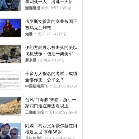
事刺死一人，潜逃十天后在
十多公里外一片玉米地里落
潇湘晨报
昨天19:57
76评论
网
俄罗斯女首富的商业帝国正
被乌克兰炸毁
知世
昨天20:27
147评论
伊朗方面展示被击落的美以
飞机残骸：包括一架美军F-
15战斗机残骸以及多架无人
新京报
7小时前
81评论
机等
十多万人报名的考试，成绩
全部作废，公平么？
中国新闻周刊
昨天21:08
414评论
台风“白海豚”来临，浙江一
家四口走在海边堤坝上，其
中9岁男孩被巨浪卷入海
三湘都市报
昨天16:32
290评论
中，搜救仍在进行
阿媒：梅西父亲豪尔赫在阿
根廷去世 享年68岁
足坛欧美汇
昨天18:49
44评论