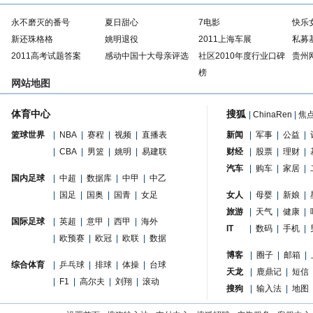
永不磨灭的番号
夏日甜心
7电影
快乐
新还珠格格
姚明退役
2011上海车展
私募
2011高考试题答案
感动中国十大母亲评选
社区2010年度行业口碑
贵州
榜
网站地图
体育中心
搜狐
|
ChinaRen
|
焦
篮球世界
|
NBA
|
赛程
|
视频
|
直播表
新闻
|
军事
|
公益
|
|
CBA
|
男篮
|
姚明
|
易建联
财经
|
股票
|
理财
|
汽车
|
购车
|
家居
|
国内足球
|
中超
|
数据库
|
中甲
|
中乙
|
国足
|
国奥
|
国青
|
女足
女人
|
母婴
|
新娘
|
旅游
|
天气
|
健康
|
国际足球
|
英超
|
意甲
|
西甲
|
海外
IT
|
数码
|
手机
|
|
欧预赛
|
欧冠
|
欧联
|
数据
博客
|
圈子
|
邮箱
|
综合体育
|
乒乓球
|
排球
|
体操
|
台球
天龙
|
鹿鼎记
|
短信
|
F1
|
高尔夫
|
刘翔
|
滚动
搜狗
|
输入法
|
地图