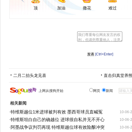
顶
加油
撒花
难过
[Ctrl+Enter]
二月二抬头龙见喜
直击归真堂养
上网从搜狗开始
网页
新闻
相关新闻
·
特维斯越位1米进球被判有效 墨西哥球员直喊冤
10-06-
·
特维斯坦白自己的确越位 进球很自私并无不开心
10-06-
·
阿墨战争议判罚再现 特维斯越位球有效险酿冲突
10-06-