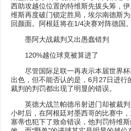
西助攻越位位置的特维斯先拔头筹，伊
维斯再度破门锁定胜局，埃尔南德斯为
回颜面。阿根廷将在1/4决赛对阵德国。 
墨阿大战裁判又出愚蠢错判
120%越位球竟被算进了
尽管国际足联一再表示本届世界杯
出色，但不能否认的是，6月27日进行的
裁判的判罚都出现了明显的错误。
英德大战兰帕德吊射进门却被裁判判
小时后，在阿根廷对墨西哥的比赛中，
塞蒂也犯下了致命错误，他判罚特维斯
效，而“野兽”的进球其实是明显的越位