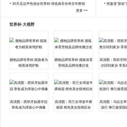
30天见证声色俱全世界杯 缔造南非传奇百年辉煌
死敌变“新欢
更多 >>
世界杯·大视野
拥抱品牌世界杯 探路者为
拥抱品牌世界杯 搜狐体育
高清图：西班牙阿
精英保驾护航
营销及品牌传播沙龙
尔回到家乡 享英
高清图：西班牙如愿夺冠
高清图：荷兰女球迷半裸
高清图：乌拉圭举
章鱼成为球迷心中偶像
相迎 橙色美女惊艳狂欢
游行 弗兰接受国