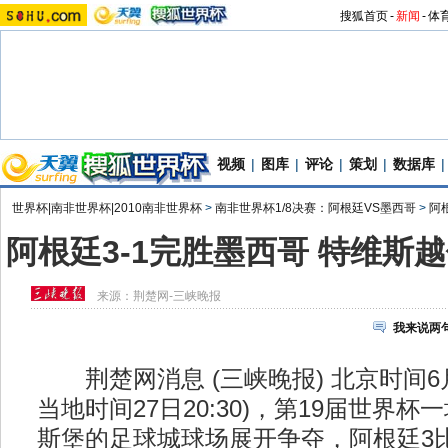
搜狐首页
-
新闻
-
体
视频
|
图库
|
评论
|
策划
|
数据库
|
世界杯|南非世界杯|2010南非世界杯
>
南非世界杯1/8决赛：阿根廷VS墨西哥
>
阿
阿根廷3-1完胜墨西哥 特维斯
来源：
荆楚网-三峡晚报
我来说两
荆楚网消息 (三峡晚报) 北京时间6月2
当地时间27日20:30)，第19届世界杯
斯堡的足球城球场展开争夺，阿根廷3