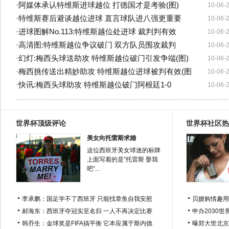
·
阿媒体承认特维斯进球越位 打德国才是考验(图)
10-06-
·
特维斯赛后避谈越位进球 直言球队进八强更重要
10-06-
·
进球图解No.113:特维斯越位处进球 裁判判有效
10-06-
·
高清图:特维斯越位争议破门 双方队员围攻裁判
10-06-
·
幻灯:梅西头球送助攻 特维斯越位破门引发争端(图)
10-06-
·
梅西挑传送出精妙助攻 特维斯越位进球被判有效(图
10-06-
·
快讯:梅西头球助攻 特维斯越位破门阿根廷1-0
10-06-
世界杯顶级评论
世界杯社区热
美女向托雷斯求婚
这位西班牙美女球迷的标牌
上面写着的是“托雷斯 娶我
吧”...
李承鹏：国足学不了西班牙 只能找章鱼自我安慰
贝嫂购情趣用
郝海东：西班牙夺冠实至名归 一人不再决定比赛
申办2030世
韩乔生：金球奖是FIFA搞平衡 它本应属于斯内德
曝郑大世北京