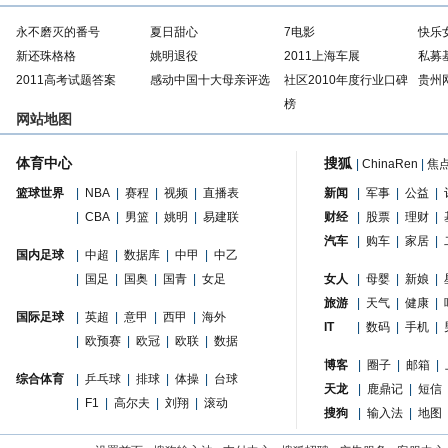
永不磨灭的番号
夏日甜心
7电影
快乐
新还珠格格
姚明退役
2011上海车展
私募
2011高考试题答案
感动中国十大母亲评选
社区2010年度行业口碑
贵州
榜
网站地图
体育中心
搜狐
|
ChinaRen
|
焦
篮球世界
|
NBA
|
赛程
|
视频
|
直播表
新闻
|
军事
|
公益
|
|
CBA
|
男篮
|
姚明
|
易建联
财经
|
股票
|
理财
|
汽车
|
购车
|
家居
|
国内足球
|
中超
|
数据库
|
中甲
|
中乙
|
国足
|
国奥
|
国青
|
女足
女人
|
母婴
|
新娘
|
旅游
|
天气
|
健康
|
国际足球
|
英超
|
意甲
|
西甲
|
海外
IT
|
数码
|
手机
|
|
欧预赛
|
欧冠
|
欧联
|
数据
博客
|
圈子
|
邮箱
|
综合体育
|
乒乓球
|
排球
|
体操
|
台球
天龙
|
鹿鼎记
|
短信
|
F1
|
高尔夫
|
刘翔
|
滚动
搜狗
|
输入法
|
地图