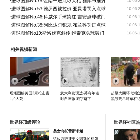
·
进球图解No.75:金南一送点球大礼 雅库布推射
10-06-
·
进球图解No.53:德罗西被拉倒 亚昆塔罚入点球
10-06-
·
进球图解No.46:科威尔手球染红 吉安点球破门
10-06-
·
进球图解No.38:阿比达尔犯规 布兰科罚进点球
10-06-
·
进球图解No19:斯洛伐克斜传 维泰克头球破门
10-06-
相关视频新闻
现场图解美国2宗枪击案
意大利发现达·芬奇年轻
超级大回环 动物
共9人死亡
时自画像 藏字迹下
黑熊亮吊环单杠
世界杯顶级评论
世界杯社区热
美女向托雷斯求婚
这位西班牙美女球迷的标牌