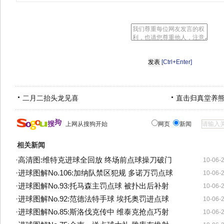
[Ctrl+Enter]
二月二抬头龙见喜
直击归真堂养
上网从搜狗开始
网页
新闻
相关新闻
·
高清图:维特克进球全回放 终场前点球操刀破门
10-06-
·
进球图解No.106:加纳队禁区犯规 多诺万罚点球
10-06-
·
进球图解No.93:托马森主罚点球 被扑出后补射
10-06-
·
进球图解No.92:范德法特手球 埃托奥罚进点球
10-06-
·
进球图解No.85:斯洛伐克传中 维泰克抢点巧射
10-06-