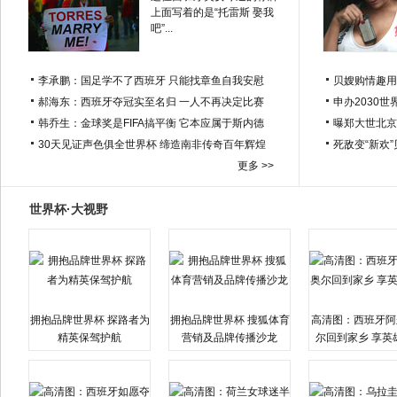
上面写着的是“托雷斯 娶我
吧”...
李承鹏：国足学不了西班牙 只能找章鱼自我安慰
贝嫂购情趣用
郝海东：西班牙夺冠实至名归 一人不再决定比赛
申办2030世
韩乔生：金球奖是FIFA搞平衡 它本应属于斯内德
曝郑大世北京
30天见证声色俱全世界杯 缔造南非传奇百年辉煌
死敌变“新欢
更多 >>
世界杯·大视野
拥抱品牌世界杯 探路者为
拥抱品牌世界杯 搜狐体育
高清图：西班牙阿
精英保驾护航
营销及品牌传播沙龙
尔回到家乡 享英