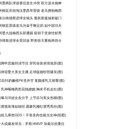
阿墨两队球迷赛后发生冲突 双方泼水挑衅
阿根廷庆祝淘汰墨西哥晋级 老马拥抱梅西
埃尔南德斯进球全镜头 曼联新援抽射破门
阿根廷晋级老马兴奋手舞足蹈 如中国功夫
阿墨大战梅西头部遭踢 留胡子变身忧郁男
特维斯进球全景回放 野兽惊天重炮再得分
行
脚申思服刑演节目 穿民俗装表情诡异(图)
神迎娶大美女主播 足球版婚纱照爆笑(图)
0后抖奶嫩模PK苍井空 童颜揉乳又摇臀(图)
乳神曝梅西想花钱嫖她 胸夹手机走红(图)
曝与洋妞女友分手 上节目与美女热聊(图)
透视装薄如细丝 露豪乳嘟红唇秀黑丝(图)
妞儿果然GDS！不靠卖肉也能当女神(组图)
十大或爆发球员：罗斯冲MVP 加索尔担重任