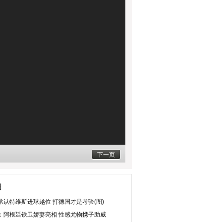
下一页
图
承认特维斯进球越位 打德国才是考验(图)
：阿根廷铁卫娇妻亮相 性感尤物携子助威