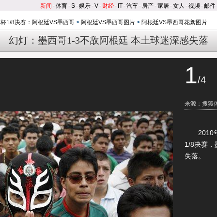
新闻
-
体育
-
S
-
娱乐
-
V
-
财经
-
IT
-
汽车
-
房产
-
家居
-
女人
-
视频
-
邮件
杯1/8决赛：阿根廷VS墨西哥
>
阿根廷VS墨西哥图片
>
阿根廷VS墨西哥花絮图片
幻灯：墨西哥1-3不敌阿根廷 本土球迷深感失落
1
/4
来源：搜狐
2010年
1/8决赛
失落。