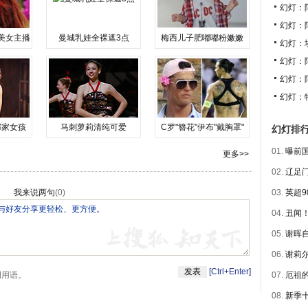
幻灯：
幻灯：
美女主播
曼城乳娃全裸遮3点
梅西儿子肥嘟嘟粉嫩嫩
幻灯：
幻灯：
幻灯：
幻灯：
邻家女孩
马刺萝莉清纯可爱
C罗"簪花"伊布"戴胸罩"
幻灯排
01.
曝前国
更多>>
02.
辽足门
我来说两句
(
0
)
03.
英超9
04.
丑闻！
05.
谢晖自
06.
谢莉尔
[Ctrl+Enter]
明用语。
07.
厄祖的
08.
新季