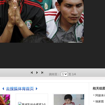
跳转至：
页
1/4
相关组
阿媒体
独家图