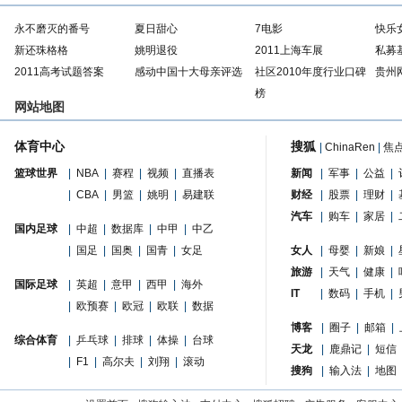
永不磨灭的番号
夏日甜心
7电影
快乐
新还珠格格
姚明退役
2011上海车展
私募
2011高考试题答案
感动中国十大母亲评选
社区2010年度行业口碑
贵州
榜
网站地图
体育中心
搜狐
|
ChinaRen
|
焦
篮球世界
|
NBA
|
赛程
|
视频
|
直播表
新闻
|
军事
|
公益
|
|
CBA
|
男篮
|
姚明
|
易建联
财经
|
股票
|
理财
|
汽车
|
购车
|
家居
|
国内足球
|
中超
|
数据库
|
中甲
|
中乙
|
国足
|
国奥
|
国青
|
女足
女人
|
母婴
|
新娘
|
旅游
|
天气
|
健康
|
国际足球
|
英超
|
意甲
|
西甲
|
海外
IT
|
数码
|
手机
|
|
欧预赛
|
欧冠
|
欧联
|
数据
博客
|
圈子
|
邮箱
|
综合体育
|
乒乓球
|
排球
|
体操
|
台球
天龙
|
鹿鼎记
|
短信
|
F1
|
高尔夫
|
刘翔
|
滚动
搜狗
|
输入法
|
地图