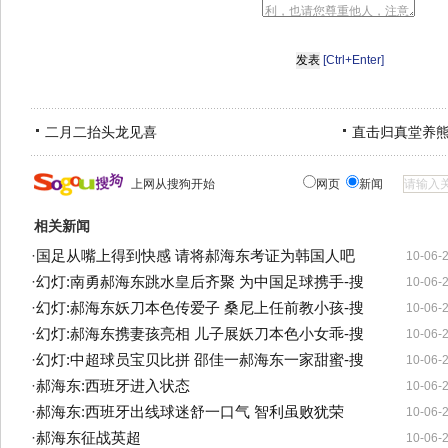
[Ctrl+Enter]
二月二抬头龙见喜
直击归真堂养
上网从搜狗开始
网页
新闻
相关新闻
·
国足从嘴上得到快感 请将郝海东考证为韩国人吧
10-06-
·
幻灯:南勇郝海东跳水皇后齐聚 为中国足球携手-搜
10-06-
·
幻灯:郝海东妖刀本色传爱子 桑尼上任前教小孩-搜
10-06-
·
幻灯:郝海东携妻孩亮相 儿子展妖刀本色小女乖-搜
10-06-
·
幻灯:中超球员宝贝比拼 邵佳一郝海东一家甜蜜-搜
10-06-
·
郝海东:西班牙进入状态
10-06-
·
郝海东:西班牙出线球迷舒一口气 智利虽败犹荣
10-06-
·
郝海东征战英超
10-06-