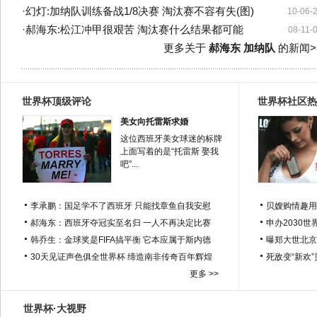
·
幻灯:加纳队训练备战1/8决赛 淘汰赛不容有失(图)
10-06-
·
郝海东:松江冲甲很艰苦 淘汰赛什么结果都可能
08-11-
更多关于
郝海东 加纳队
的新闻>
世界杯顶级评论
世界杯社区热
美女向托雷斯求婚
这位西班牙美女球迷的标牌
上面写着的是“托雷斯 娶我
吧”...
李承鹏：国足学不了西班牙 只能找章鱼自我安慰
贝嫂购情趣用
郝海东：西班牙夺冠实至名归 一人不再决定比赛
申办2030世
韩乔生：金球奖是FIFA搞平衡 它本应属于斯内德
曝郑大世北京
30天见证声色俱全世界杯 缔造南非传奇百年辉煌
死敌变“新欢
更多 >>
世界杯·大视野