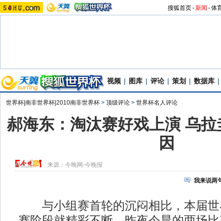
搜狐首页
-
新闻
-
体
视频
|
图库
|
评论
|
策划
|
数据库
|
世界杯|南非世界杯|2010南非世界杯
>
顶级评论
>
世界杯名人评论
郝海东：淘汰赛好戏上演 乌拉
因
来源：
今晚网-今晚报
我来说两
与小组赛首轮的沉闷相比，本届世
赛阶段就精彩不断。昨夜今晨的两场比