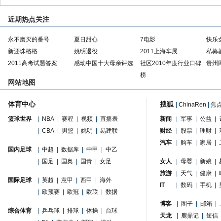
近期热点关注
永不磨灭的番号
夏日甜心
7电影
快乐
新还珠格格
姚明退役
2011上海车展
私募
2011高考试题答案
感动中国十大母亲评选
社区2010年度行业口碑
贵州
榜
网站地图
体育中心
搜狐
|
ChinaRen
|
焦
篮球世界
|
NBA
|
赛程
|
视频
|
直播表
新闻
|
军事
|
公益
|
|
CBA
|
男篮
|
姚明
|
易建联
财经
|
股票
|
理财
|
汽车
|
购车
|
家居
|
国内足球
|
中超
|
数据库
|
中甲
|
中乙
|
国足
|
国奥
|
国青
|
女足
女人
|
母婴
|
新娘
|
旅游
|
天气
|
健康
|
国际足球
|
英超
|
意甲
|
西甲
|
海外
IT
|
数码
|
手机
|
|
欧预赛
|
欧冠
|
欧联
|
数据
博客
|
圈子
|
邮箱
|
综合体育
|
乒乓球
|
排球
|
体操
|
台球
天龙
|
鹿鼎记
|
短信