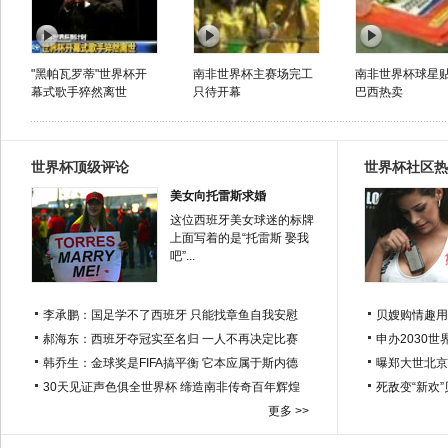
"黑帕瓦罗蒂"世界杯开
南非世界杯主赛场完工
南非世界杯球星
幕式歌手猝然离世
只待开幕
巴西热卖
世界杯顶级评论
世界杯社区热
美女向托雷斯求婚
这位西班牙美女球迷的标牌
上面写着的是“托雷斯 娶我
吧”...
李承鹏：国足学不了西班牙 只能找章鱼自我安慰
贝嫂购情趣用
郝海东：西班牙夺冠实至名归 一人不再决定比赛
申办2030世
韩乔生：金球奖是FIFA搞平衡 它本应属于斯内德
曝郑大世北京
30天见证声色俱全世界杯 缔造南非传奇百年辉煌
死敌变“新欢
更多 >>