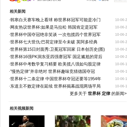
相关新闻
·
韩寒白天赛车晚上看球 称世界杯冠军可能是冷门
10-06-
·
网友热议世界杯:如果是马拉松 韩国肯定是冠军
10-06-
·
世界杯中国夺冠绝非笑谈 一次包揽四个世界冠军
10-06-
·
世界杯七大世仇:巴荷定律至今未破 英阿多经典
10-06-
·
世界杯第15日封面秀:卫冕冠军回家 日本创历史(图)
10-06-
·
世界杯16强PK洞东亚四强赛冠军 国足尴尬的背后
10-06-
·
世界杯中考数学复习精要 欧美揽八强如勾股定律
10-06-
·
"慢热定律"并非绝对 世界杯趣味竞猜德国夺冠
10-06-
·
世界杯十二条定律 中国世界杯夺冠还要等1954年
10-06-
·
东道主不败定律在延续 世界杯揭幕战现两场平局
10-06-
更多关于
世界杯 定律
的新闻>
相关视频新闻