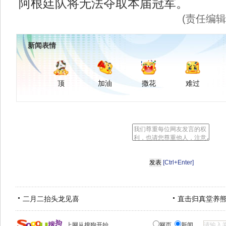
阿根廷队将无法夺取本届冠军。
(责任编
新闻表情
顶
加油
撒花
难过
[Ctrl+Enter]
二月二抬头龙见喜
直击归真堂养
上网从搜狗开始
网页
新闻