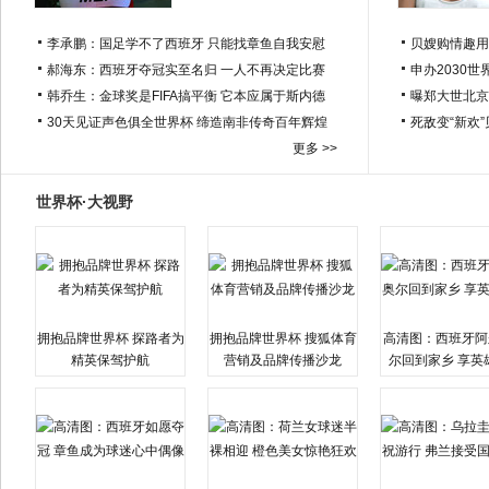
李承鹏：国足学不了西班牙 只能找章鱼自我安慰
贝嫂购情趣用
郝海东：西班牙夺冠实至名归 一人不再决定比赛
申办2030世
韩乔生：金球奖是FIFA搞平衡 它本应属于斯内德
曝郑大世北京
30天见证声色俱全世界杯 缔造南非传奇百年辉煌
死敌变“新欢
更多 >>
世界杯·大视野
拥抱品牌世界杯 探路者为
拥抱品牌世界杯 搜狐体育
高清图：西班牙阿
精英保驾护航
营销及品牌传播沙龙
尔回到家乡 享英