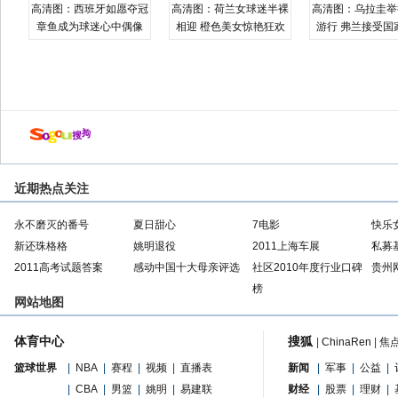
高清图：西班牙如愿夺冠
高清图：荷兰女球迷半裸
高清图：乌拉圭举
章鱼成为球迷心中偶像
相迎 橙色美女惊艳狂欢
游行 弗兰接受国
近期热点关注
永不磨灭的番号
夏日甜心
7电影
快乐
新还珠格格
姚明退役
2011上海车展
私募
2011高考试题答案
感动中国十大母亲评选
社区2010年度行业口碑
贵州
榜
网站地图
体育中心
搜狐
|
ChinaRen
|
焦
篮球世界
|
NBA
|
赛程
|
视频
|
直播表
新闻
|
军事
|
公益
|
|
CBA
|
男篮
|
姚明
|
易建联
财经
|
股票
|
理财
|