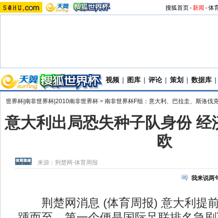
搜狐首页
-
新闻
-
体
视频
|
图库
|
评论
|
策划
|
数据库
|
世界杯|南非世界杯|2010南非世界杯
>
南非世界杯F组：意大利、巴拉圭、斯洛伐
意大利出局恐失种子队身份 经济
欧
来源：
荆楚网-体育周报
我来说两
荆楚网消息 (体育周报) 意大利提
踵而至，第一个便是国际足联排名急剧