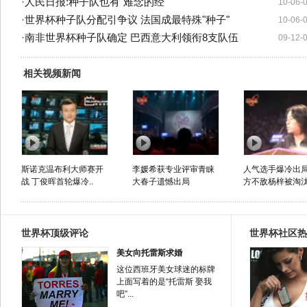
·
人民日报:种子队也有"难念的经"
10-06-
·
世界杯种子队分配引争议 法国成最特殊"种子"
10-06-
·
南非世界杯种子队确定 巴西意大利领衔8支队伍
09-12-
相关视频新闻
斯诺克温布利大师赛开
李媛希获专业评审青睐
人气选手爆冷出局
战 丁俊晖首轮爆冷..
大春子遗憾出局
方不敌杨梓被淘
世界杯顶级评论
世界杯社区热
美女向托雷斯求婚
这位西班牙美女球迷的标牌
上面写着的是“托雷斯 娶我
吧”...