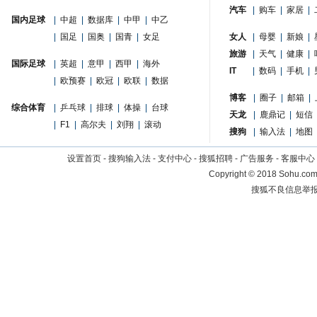
汽车
|
购车
|
家居
|
国内足球
|
中超
|
数据库
|
中甲
|
中乙
|
国足
|
国奥
|
国青
|
女足
女人
|
母婴
|
新娘
|
旅游
|
天气
|
健康
|
国际足球
|
英超
|
意甲
|
西甲
|
海外
IT
|
数码
|
手机
|
|
欧预赛
|
欧冠
|
欧联
|
数据
博客
|
圈子
|
邮箱
|
综合体育
|
乒乓球
|
排球
|
体操
|
台球
天龙
|
鹿鼎记
|
短信
|
F1
|
高尔夫
|
刘翔
|
滚动
搜狗
|
输入法
|
地图
设置首页
-
搜狗输入法
-
支付中心
-
搜狐招聘
-
广告服务
-
客服中心
Copyright
©
2018 Sohu.com 
搜狐不良信息举