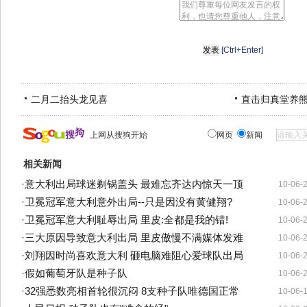
[Ctrl+Enter]
二月二抬头龙见喜
直击归真堂养
上网从搜狗开始
网页
新闻
相关新闻
·
意大利出局球迷剃锅盖头 最难忘齐达内惊天一顶
10-06-
·
卫冕冠军意大利意外出局--只是因没有黄健翔?
10-06-
·
卫冕冠军意大利耻辱出局 里皮:全都是我的错!
10-06-
·
三大原因导致意大利出局 里皮傲慢不满媒体发难
10-06-
·
刘翔因时尚喜欢意大利 砸电脑难阻心爱球队出局
10-06-
·
假如葡萄牙队是种子队
10-06-
·
32强悉数亮相首轮很沉闷 8支种子队唯德国正常
10-06-