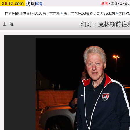
新闻
-
体育
-
S
-
娱
世界杯|南非世界杯|2010南非世界杯
>
南非世界杯1/8决赛：美国VS加纳
>
美国V
幻灯：克林顿前往
上一组