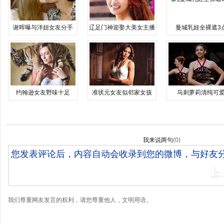
谢晖曝与洋妞女友分手
辽足门神迎娶大美女主播
曼城乳娃全裸遮3
约翰逊女友野味十足
准状元女友似邻家女孩
马刺萝莉清纯可
我来说两句
(
0
)
我们尊重网友发言的权利，请您尊重他人，文明用语。