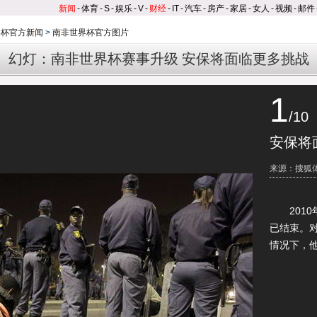
新闻
-
体育
-
S
-
娱乐
-
V
-
财经
-
IT
-
汽车
-
房产
-
家居
-
女人
-
视频
-
邮件
界杯官方新闻
>
南非世界杯官方图片
幻灯：南非世界杯赛事升级 安保将面临更多挑战
1
/10
安保将
来源：搜狐
2010年
已结束。
情况下，