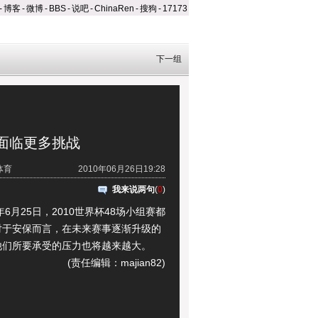
-
博客
-
微博
-
BBS
-
说吧
-
ChinaRen
-
搜狗
-
17173
下一组
面临更多挑战
体育
2010年06月26日19:28
我来说两句
(
0
)
6月25日，2010世界杯48场小组赛都
对于安保而言，在未来赛事逐渐升级的
他们所要承受的压力也将越来越大。
(责任编辑：majian82)