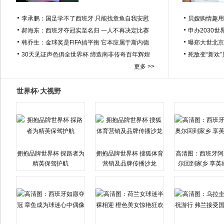
李承鹏：国足学不了西班牙 只能找章鱼自我安慰
贝嫂购情趣用
郝海东：西班牙夺冠实至名归 一人不再决定比赛
申办2030世
韩乔生：金球奖是FIFA搞平衡 它本应属于斯内德
曝郑大世北京
30天见证声色俱全世界杯 缔造南非传奇百年辉煌
死敌变“新欢
更多 >>
世界杯·大视野
拥抱品牌世界杯 探路者为
拥抱品牌世界杯 搜狐体育
高清图：西班牙阿
精英保驾护航
营销及品牌传播沙龙
尔回到家乡 享英