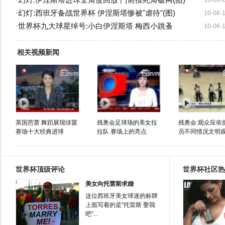
·
幻灯:伊涅斯塔进球全角度回放 门前推死角破网(图)
10-06-
·
幻灯:西班牙备战世界杯 伊涅斯塔惨被"虐待"(图)
10-06-
·
世界杯九大球星绰号:小白伊涅斯塔 梅西小跳蚤
10-06-
相关视频新闻
英国芭蕾 舞蹈展现绿茵
残奥会足球场的美女拉
残奥会:观众应依
赛场十大经典进球
拉队 赛场上的亮点
员不同情况文明
世界杯顶级评论
世界杯社区热
美女向托雷斯求婚
这位西班牙美女球迷的标牌
上面写着的是“托雷斯 娶我
吧”...