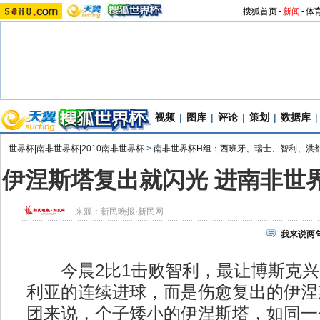
搜狐首页
-
新闻
-
体
视频
|
图库
|
评论
|
策划
|
数据库
|
世界杯|南非世界杯|2010南非世界杯
>
南非世界杯H组：西班牙、瑞士、智利、洪
伊涅斯塔复出就闪光 进南非世界
来源：
新民晚报·新民网
我来说两
今晨2比1击败智利，最让博斯克兴
利亚的连续进球，而是伤愈复出的伊涅
团来说，个子矮小的伊涅斯塔，如同一