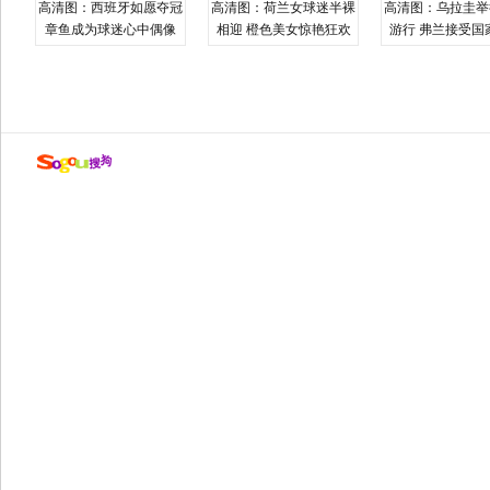
高清图：西班牙如愿夺冠
高清图：荷兰女球迷半裸
高清图：乌拉圭举
章鱼成为球迷心中偶像
相迎 橙色美女惊艳狂欢
游行 弗兰接受国