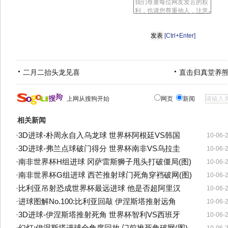
[Ctrl+Enter]
二月二抬头龙见喜
直击归真堂养
上网从搜狗开始
网页
新闻
相关新闻
·
3D进球-朴周永自入乌龙球 世界杯阿根廷VS韩国
10-06-
·
3D进球-弗兰点球破门得分 世界杯南非VS乌拉圭
10-06-
·
南非世界杯H组进球 冈萨雷斯狮子甩头打破僵局(图)
10-06-
·
南非世界杯G组进球 西芒推射球门死角穿裆破网(图)
10-06-
·
比利亚吊射恐成世界杯最远进球 他是否超阿里汉
10-06-
·
进球图解No.100:比利亚回敲 伊涅斯塔推射远角
10-06-
·
3D进球-伊涅斯塔推射死角 世界杯智利VS西班牙
10-06-