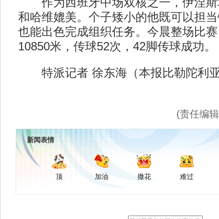
作为西班牙中场双核之一，伊涅斯
和哈维媲美。个子矮小的他既可以担当
也能出色完成组织任务。今晨整场比赛
10850米，传球52次，42脚传球成功。
特派记者 徐东海（本报比勒陀利亚
(责任编
新闻表情
顶
加油
撒花
难过