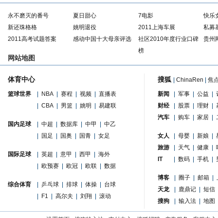
永不磨灭的番号
夏日甜心
7电影
快乐
新还珠格格
姚明退役
2011上海车展
私募
2011高考试题答案
感动中国十大母亲评选
社区2010年度行业口碑
贵州
榜
网站地图
体育中心
搜狐
|
ChinaRen
|
焦
篮球世界
|
NBA
|
赛程
|
视频
|
直播表
新闻
|
军事
|
公益
|
|
CBA
|
男篮
|
姚明
|
易建联
财经
|
股票
|
理财
|
汽车
|
购车
|
家居
|
国内足球
|
中超
|
数据库
|
中甲
|
中乙
|
国足
|
国奥
|
国青
|
女足
女人
|
母婴
|
新娘
|
旅游
|
天气
|
健康
|
国际足球
|
英超
|
意甲
|
西甲
|
海外
IT
|
数码
|
手机
|
|
欧预赛
|
欧冠
|
欧联
|
数据
博客
|
圈子
|
邮箱
|
综合体育
|
乒乓球
|
排球
|
体操
|
台球
天龙
|
鹿鼎记
|
短信
|
F1
|
高尔夫
|
刘翔
|
滚动
搜狗
|
输入法
|
地图