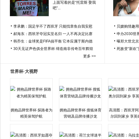
上面写着的是“托雷斯 娶我
吧”...
李承鹏：国足学不了西班牙 只能找章鱼自我安慰
贝嫂购情趣用
郝海东：西班牙夺冠实至名归 一人不再决定比赛
申办2030世
韩乔生：金球奖是FIFA搞平衡 它本应属于斯内德
曝郑大世北京
30天见证声色俱全世界杯 缔造南非传奇百年辉煌
死敌变“新欢
更多 >>
世界杯·大视野
拥抱品牌世界杯 探路者为
拥抱品牌世界杯 搜狐体育
高清图：西班牙阿
精英保驾护航
营销及品牌传播沙龙
尔回到家乡 享英