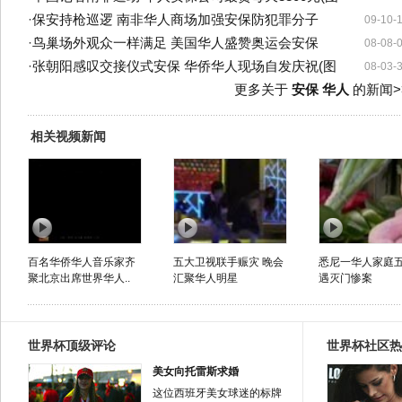
·
保安持枪巡逻 南非华人商场加强安保防犯罪分子
09-10-
·
鸟巢场外观众一样满足 美国华人盛赞奥运会安保
08-08-
·
张朝阳感叹交接仪式安保 华侨华人现场自发庆祝(图
08-03-
更多关于
安保 华人
的新闻>
相关视频新闻
百名华侨华人音乐家齐
五大卫视联手赈灾 晚会
悉尼一华人家庭
聚北京出席世界华人..
汇聚华人明星
遇灭门惨案
世界杯顶级评论
世界杯社区热
美女向托雷斯求婚
这位西班牙美女球迷的标牌