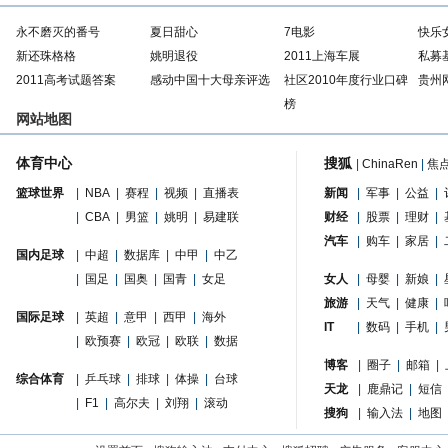
永不磨灭的番号
夏日甜心
7电影
快乐
新还珠格格
姚明退役
2011上海车展
私募
2011高考试题答案
感动中国十大母亲评选
社区2010年度行业口碑
贵州
榜
网站地图
体育中心
搜狐
|
ChinaRen
|
焦
篮球世界
|
NBA
|
赛程
|
视频
|
直播表
新闻
|
军事
|
公益
|
|
CBA
|
男篮
|
姚明
|
易建联
财经
|
股票
|
理财
|
汽车
|
购车
|
家居
|
国内足球
|
中超
|
数据库
|
中甲
|
中乙
|
国足
|
国奥
|
国青
|
女足
女人
|
母婴
|
新娘
|
旅游
|
天气
|
健康
|
国际足球
|
英超
|
意甲
|
西甲
|
海外
IT
|
数码
|
手机
|
|
欧预赛
|
欧冠
|
欧联
|
数据
博客
|
圈子
|
邮箱
|
综合体育
|
乒乓球
|
排球
|
体操
|
台球
天龙
|
鹿鼎记
|
短信
|
F1
|
高尔夫
|
刘翔
|
滚动
搜狗
|
输入法
|
地图