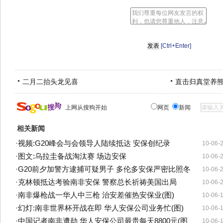
[Ctrl+Enter]
二月二抬头龙见喜
直击归真堂养
上网从搜狗开始
网页
新闻
相关新闻
·
视频:G20峰会与会领导人陆续抵达 安保创纪录
10-06-
·
图文:乌拉圭备战淘汰赛 场边安保
10-06-
·
G20前夕加警方逮捕可疑男子 多伦多安保严密比照冬
10-06-
·
克林顿抵达考验南非安保 警察总长祈祷美国出局
10-06-
·
南非爆枪战一华人中三枪 治安差催热安保业(图)
10-06-
·
幻灯:南非世界杯开战在即 华人安保公司业务忙(图)
10-06-
·
中国记者南非遭劫 华人安保公司最贵每天8800元(图
10-06-