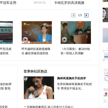
甲冠军走势
卡纳瓦罗的高清视频
09-03-31
1/3
甲型流感
呼市越狱犯逃跑视频曝
《今日聚焦》 解决纠纷
道防线
光 嫌犯突破四道防线
第一防线人民调解
世界杯社区热议
胸神再展胸夹手机绝学
迷的标牌
世界杯胸神再展胸夹手机绝
雷斯 娶我
学 秀球技不慎走光...
我安慰
贝嫂购情趣用品 添八件套讨小贝欢心