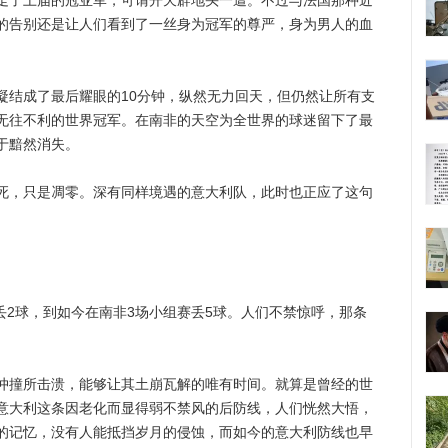
了上届的冠亚军，可谓开天辟地头一遭。不过与法国那种近
的告别还是让人们看到了一丝身为冠军的尊严，身为男人的血
结成了最后耀眼的10分钟，纵然无力回天，但仍然让所有支
无往不利的世界冠军。在南非的天空为全世界的球迷留下了最
于黯然消失。
，只是凋零。深有同样境遇的意大利队，此时也正应了这句
丢2球，到如今在南非3场小组赛丢5球。人们不禁惊呼，那条
撞所击溃，能够让其土崩瓦解的唯有时间。就算是曾经的世
意大利这条因老化而显得弱不禁风的后防线，人们恍然大悟，
的记忆，没有人能抵挡岁月的侵蚀，而如今的意大利防线也早