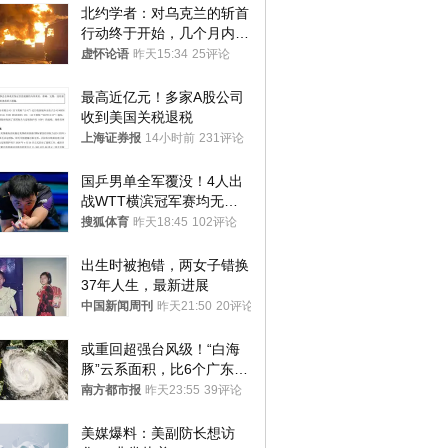
北约学者：对乌克兰的斩首
行动终于开始，几个月内乌
将投降
虚怀论语
昨天15:34
25评论
最高近亿元！多家A股公司
收到美国关税退税
上海证券报
14小时前
231评论
国乒男单全军覆没！4人出
战WTT横滨冠军赛均无缘
八强
搜狐体育
昨天18:45
102评论
出生时被抱错，两女子错换
37年人生，最新进展
中国新闻周刊
昨天21:50
20评论
或重回超强台风级！“白海
豚”云系面积，比6个广东还
大！深圳官方：注意这件事
南方都市报
昨天23:55
39评论
美媒爆料：美副防长想访