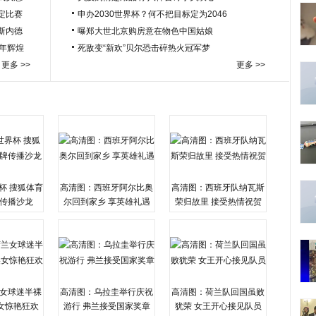
定比赛
申办2030世界杯？何不把目标定为2046
于斯内德
曝郑大世北京购房意在物色中国姑娘
百年辉煌
死敌变“新欢”贝尔恐击碎热火冠军梦
更多 >>
更多 >>
杯 搜狐体育
高清图：西班牙阿尔比奥
高清图：西班牙队纳瓦斯
传播沙龙
尔回到家乡 享英雄礼遇
荣归故里 接受热情祝贺
女球迷半裸
高清图：乌拉圭举行庆祝
高清图：荷兰队回国虽败
女惊艳狂欢
游行 弗兰接受国家奖章
犹荣 女王开心接见队员