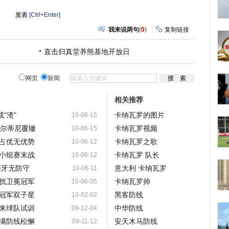
[Ctrl+Enter]
我来说两句
(
0
)
复制链接
直击归真堂养熊基地开放日
网页
新闻
相关推荐
"渣"
卡纳瓦罗的图片
10-06-15
马尔蒂尼覆辙
卡纳瓦罗视频
10-06-15
占优无优势
卡纳瓦罗之歌
10-06-12
小组赛末战
卡纳瓦罗 队长
10-06-12
萄牙无防守
意大利 卡纳瓦罗
10-06-11
扰卫冕冠军
卡纳瓦罗帅
10-06-05
冠军双子星
黑客防线
10-02-02
来球队试训
中华防线
09-12-04
满防线松懈
安天木马防线
09-11-12