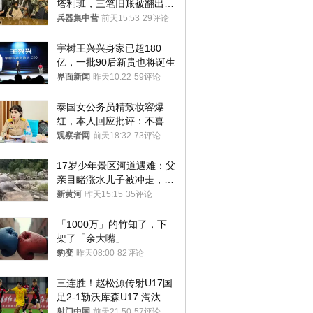
塔利班，三笔旧账被翻出，
最大风险出现
兵器集中营
前天15:53
29评论
宇树王兴兴身家已超180
亿，一批90后新贵也将诞生
界面新闻
昨天10:22
59评论
泰国女公务员精致妆容爆
红，本人回应批评：不喜欢
就别看
观察者网
前天18:32
73评论
17岁少年景区河道遇难：父
亲目睹涨水儿子被冲走，当
地排除上游泄洪，家属盼厘
新黄河
昨天15:15
35评论
清责任
「1000万」的竹知了，下
架了「余大嘴」
豹变
昨天08:00
82评论
三连胜！赵松源传射U17国
足2-1勒沃库森U17 淘汰赛
将战河床
射门中国
前天21:50
57评论