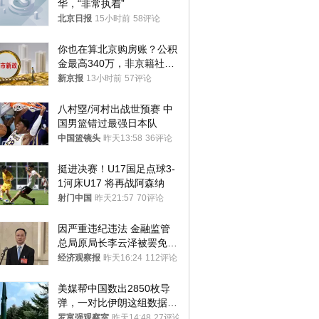
华，“非常执着”
北京日报
15小时前
58评论
你也在算北京购房账？公积
金最高340万，非京籍社保
1年
新京报
13小时前
57评论
八村塁/河村出战世预赛 中
国男篮错过最强日本队
中国篮镜头
昨天13:58
36评论
挺进决赛！U17国足点球3-
1河床U17 将再战阿森纳
射门中国
昨天21:57
70评论
因严重违纪违法 金融监管
总局原局长李云泽被罢免全
国人大代表
经济观察报
昨天16:24
112评论
美媒帮中国数出2850枚导
弹，一对比伊朗这组数据，
发现出大事了
罗富强观察室
昨天14:48
27评论