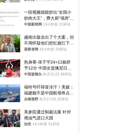
一段视频就能炒出“全国小
炒肉大王”，费大厨“塌房”了
吗？
中国新闻网
13小时前
21评论
越南出版业出了个大案，但
不用怀疑他们把红旗扛下去
的决心
观察者网
16小时前
33评论
热身赛-张子宇24+11杨舒
予12分 中国女篮擒尼日利
亚
中国篮镜头
昨天21:22
68评论
福特号吓得冒冷汗！美媒：
福建舰不是中国航母终点，
而是新起点！
尖锋视野
昨天17:59
25评论
美参院通过制裁法案 针对
俄油气进口大国
知世
14小时前
51评论