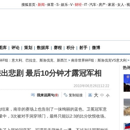
搜狐首页
-
新闻
-
体育
-
S
-
娱乐
-
V
-
财经
-
IT
-
汽车
-
房产
-
家居
-
女人
-
视
图库
|
评论
|
策划
|
数据库
|
赛程
|
积分
|
射手
|
微博
杯F组：意大利、巴拉圭、斯洛伐克、新西兰
>
南非世界杯F组：斯洛伐克VS意大利
热
出悲剧 最后10分钟才露冠军相
2010年06月26日12:22
大
中
我来说两句
(
0
)
复制链接
小
结束，南非的赛场上也告别了一抹绚丽的蓝色。卫冕冠军意
中，3次被对手洞穿球门，最终只能以2:3的比分饮恨收场。