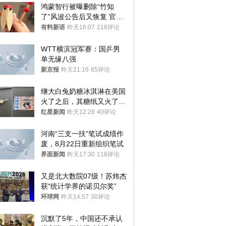
鸿蒙智行被曝删除“竹知
了”风波公告后又恢复 官媒
曾力挺：劝华为要大度的，
有料新语
昨天16:07
216评论
你们适不适合？
WTT横滨冠军赛：国乒男
单无缘八强
新京报
昨天21:16
65评论
继大白兔奶糖冰淇淋在美国
火了之后，其糖纸又火了！
海外博主盛赞：平面设计经
红星新闻
昨天12:28
40评论
典之作
河南“三支一扶”笔试成绩作
废，8月22日重新组织笔试
界面新闻
昨天17:30
118评论
又是北大数院07级！苏炜杰
获“统计学界的诺贝尔奖”
环球网
昨天14:57
30评论
沉默了5年，中国还不承认