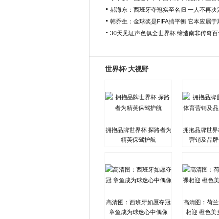
郝海东：西班牙夺冠实至名归 一人不再决
韩乔生：金球奖是FIFA搞平衡 它本应属
30天见证声色俱全世界杯 缔造南非传奇
世界杯·大视野
拥抱品牌世界杯 探路者为
拥抱品牌世界
精英保驾护航
营销及品牌
高清图：西班牙如愿夺冠
高清图：荷兰
章鱼成为球迷心中偶像
相迎 橙色美