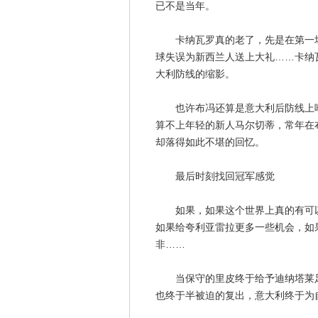
已不是当年。
卡纳瓦罗真的老了，先是在第一场
球失误为新西兰人送上大礼……卡纳
大利防线的缩影。
也许布冯还算是意大利后防线上唯
算不上年轻的新人马尔切蒂，常年在
却落得如此不堪的回忆。
最后时刻找回冠军感觉
如果，如果这个世界上真的有可以
如果给夸利亚雷拉更多一些机会，如
非……
当保守的里皮终于给予迪纳塔莱足
也终于半被迫的复出，意大利终于为