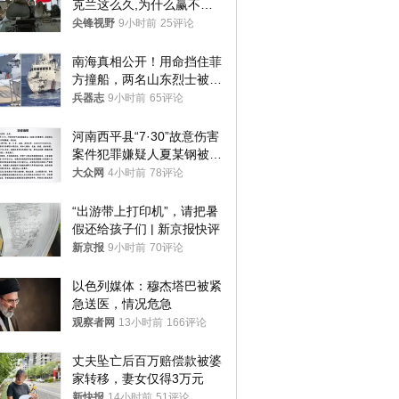
克兰这么久,为什么赢不了?
答案令人沉默
尖锋视野
9小时前
25评论
南海真相公开！用命挡住菲
方撞船，两名山东烈士被授
武警最高荣誉
兵器志
9小时前
65评论
河南西平县“7·30”故意伤害
案件犯罪嫌疑人夏某钢被抓
获
大众网
4小时前
78评论
“出游带上打印机”，请把暑
假还给孩子们 | 新京报快评
新京报
9小时前
70评论
以色列媒体：穆杰塔巴被紧
急送医，情况危急
观察者网
13小时前
166评论
丈夫坠亡后百万赔偿款被婆
家转移，妻女仅得3万元
新快报
14小时前
51评论