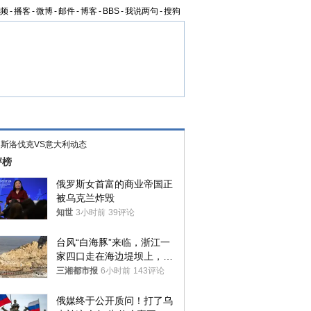
频
-
播客
-
微博
-
邮件
-
博客
-
BBS
-
我说两句
-
搜狗
>
斯洛伐克VS意大利动态
评榜
俄罗斯女首富的商业帝国正
被乌克兰炸毁
知世
3小时前
39评论
台风“白海豚”来临，浙江一
家四口走在海边堤坝上，其
中9岁男孩被巨浪卷入海
三湘都市报
6小时前
143评论
中，搜救仍在进行
俄媒终于公开质问！打了乌