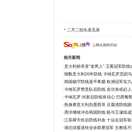
二月二抬头龙见喜
上网从搜狗开始
相关新闻
·
意大利帅哥变"老男人" 卫冕冠军防线成
·
细数意大利20年防线 卡纳瓦罗恐蹈
·
韩国稳守防线逼平希腊 欧洲冠军实力
·
卡纳瓦罗赞意队后防线 皮尔洛或赶上
·
卡纳瓦罗:对新后防线有信心 巴西葡
·
热身赛意大利负墨西哥 豆腐渣防线困
·
周洋继续冲击韩国防线 盼与王濛组成
·
江苏舜天给后防线补血 十运会冠军前
·
湖北绿茵逆转业余联赛冠军 主教练不