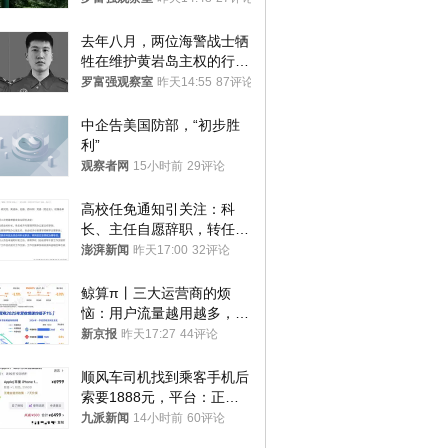
去年八月，两位海警战士牺
牲在维护黄岩岛主权的行动
中
罗富强观察室
昨天14:55
87评论
中企告美国防部，“初步胜
利”
观察者网
15小时前
29评论
高校任免通知引关注：科
长、主任自愿辞职，转任思
政辅导员
澎湃新闻
昨天17:00
32评论
鲸算π丨三大运营商的烦
恼：用户流量越用越多，收
入却越来越少
新京报
昨天17:27
44评论
顺风车司机找到乘客手机后
索要1888元，平台：正和
司机沟通协商
九派新闻
14小时前
60评论