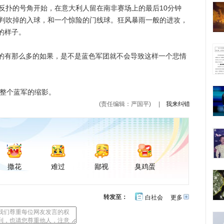
扑的号角开始，在意大利人留在南非赛场上的最后10分钟
裁判吹掉的入球，和一个惊险的门线球。狂风暴雨一般的进攻，
的样子。
有那么多的如果，是不是蓝色军团就不会导致这样一个悲情
整个蓝军的缩影。
(责任编辑：严国平)
|
我来纠错
撒花
难过
鄙视
臭鸡蛋
转发至：
白社会
更多
开
心
豆
网
瓣