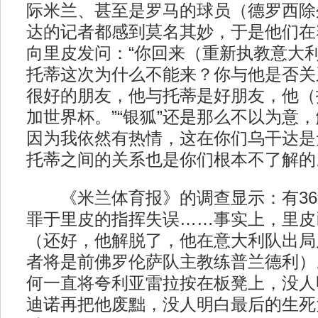
际米兰、甚至是罗马的球员（德罗西除
达的记者都感到莫名其妙，于是他们在
向里皮发问：“你回来（重新执教意大
托蒂这次为什么不能来？你与他是否关
很好的朋友，他与托蒂是好朋友，他（
加世界杯。”“银狐”还是那么不以为意
因为我依然有热情，这在你们乌干达是
托蒂之间的关系也是你们根本不了解的
《米兰体育报》的调查显示：有36
罪于里皮的指挥失误……事实上，里皮
（还好，他解脱了，他在意大利队出局
者将是前佛罗伦萨队主教练普兰德利）
何一直将夸利亚雷拉按在板凳上，没人
迪诺再把他废黜，没人明白最后的生死