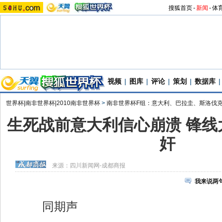
搜狐首页
-
新闻
-
体
视频
|
图库
|
评论
|
策划
|
数据库
|
世界杯|南非世界杯|2010南非世界杯
>
南非世界杯F组：意大利、巴拉圭、斯洛伐
生死战前意大利信心崩溃 锋线
奸
来源：
四川新闻网-成都商报
我来说两
同期声