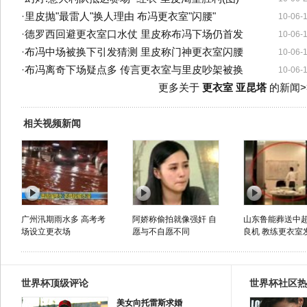
·
里皮抛"最雷人"换人理由 布冯更衣室"闪腰"
10-06-
·
德罗西回避更衣室口水仗 里皮称布冯下场仍首发
10-06-
·
布冯中场被换下引发猜测 里皮称门神更衣室闪腰
10-06-
·
布冯离奇下场疑点多 传言更衣室与里皮吵架被换
10-06-
更多关于
更衣室 亚昆塔
的新闻>
相关视频新闻
广州汛期雨水多 高考考
阿娇称偷拍就像强奸 自
山东鲁能葬送中
场设立更衣场
愿与不自愿不同
良机 教练更衣室
世界杯顶级评论
世界杯社区热
美女向托雷斯求婚