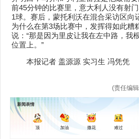
前45分钟的比赛里，意大利人没有射
1球。赛后，蒙托利沃在混合采访区向
为什么在第3场比赛中，发挥得如此糟
说：“那是因为里皮让我在左中路，我
位置上。”
本报记者 盖源源 实习生 冯凭凭
(责任编
新闻表情
顶
加油
撒花
难过