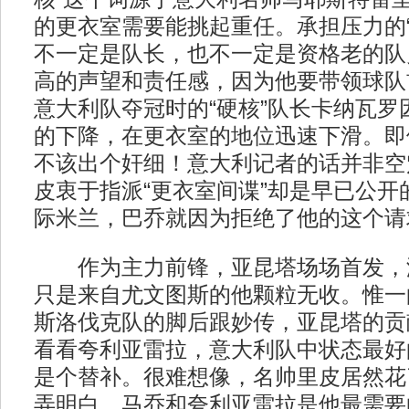
的更衣室需要能挑起重任。承担压力的“
不一定是队长，也不一定是资格老的队
高的声望和责任感，因为他要带领球队
意大利队夺冠时的“硬核”队长卡纳瓦罗
的下降，在更衣室的地位迅速下滑。即
不该出个奸细！意大利记者的话并非空
皮衷于指派“更衣室间谍”却是早已公开
际米兰，巴乔就因为拒绝了他的这个请
作为主力前锋，亚昆塔场场首发，
只是来自尤文图斯的他颗粒无收。惟一
斯洛伐克队的脚后跟妙传，亚昆塔的贡
看看夸利亚雷拉，意大利队中状态最好
是个替补。很难想像，名帅里皮居然花
弄明白，马乔和夸利亚雷拉是他最需要