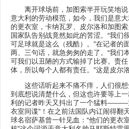
离开球场前，加图索半开玩笑地说，
意大利的劳动模范，如今，我们是意大
的更衣室，卡纳瓦罗、皮尔洛和加图索
国家队告别战竟然如此的苦涩。“我们
可足球就是这么（残酷）。”在记者的
两、三句话，就急匆匆的走了。“我们
可我们以丑陋的方式输掉了比赛。责任
体，所以每个人都有责任。”这是皮尔
这些话听起来不痛不痒，人们很想
到底想说清楚什么，但这也许要等上一
利的记者昨天又抖出了一个猛料———
衣室间谍”！在之前法国队内讧闹得翻
球名宿萨基曾一针见血：“他们的更衣室缺
核”这个词源于意大利名帅马耶斯特雷