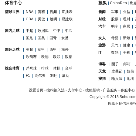
体育中心
搜狐
|
ChinaRen
|
焦
篮球世界
|
NBA
|
赛程
|
视频
|
直播表
新闻
|
军事
|
公益
|
|
CBA
|
男篮
|
姚明
|
易建联
财经
|
股票
|
理财
|
汽车
|
购车
|
家居
|
国内足球
|
中超
|
数据库
|
中甲
|
中乙
|
国足
|
国奥
|
国青
|
女足
女人
|
母婴
|
新娘
|
旅游
|
天气
|
健康
|
国际足球
|
英超
|
意甲
|
西甲
|
海外
IT
|
数码
|
手机
|
|
欧预赛
|
欧冠
|
欧联
|
数据
博客
|
圈子
|
邮箱
|
综合体育
|
乒乓球
|
排球
|
体操
|
台球
天龙
|
鹿鼎记
|
短信
|
F1
|
高尔夫
|
刘翔
|
滚动
搜狗
|
输入法
|
地图
设置首页
-
搜狗输入法
-
支付中心
-
搜狐招聘
-
广告服务
-
客服中心
Copyright
©
2018 Sohu.com 
搜狐不良信息举