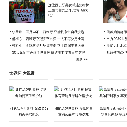
这位西班牙美女球迷的标牌
上面写着的是“托雷斯 娶我
吧”...
李承鹏：国足学不了西班牙 只能找章鱼自我安慰
贝嫂购情趣用
郝海东：西班牙夺冠实至名归 一人不再决定比赛
申办2030世
韩乔生：金球奖是FIFA搞平衡 它本应属于斯内德
曝郑大世北京
30天见证声色俱全世界杯 缔造南非传奇百年辉煌
死敌变“新欢
更多 >>
世界杯·大视野
拥抱品牌世界杯 探路者为
拥抱品牌世界杯 搜狐体育
高清图：西班牙阿
精英保驾护航
营销及品牌传播沙龙
尔回到家乡 享英