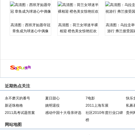
高清图：西班牙如愿夺冠
高清图：荷兰女球迷半裸
高清图：乌拉圭举
章鱼成为球迷心中偶像
相迎 橙色美女惊艳狂欢
游行 弗兰接受国
近期热点关注
永不磨灭的番号
夏日甜心
7电影
快乐
新还珠格格
姚明退役
2011上海车展
私募
2011高考试题答案
感动中国十大母亲评选
社区2010年度行业口碑
贵州
榜
网站地图