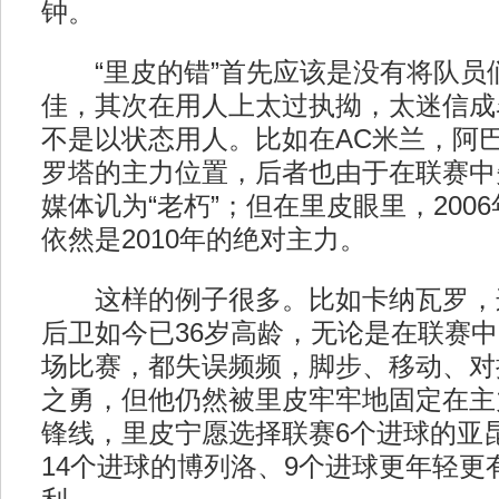
钟。
“里皮的错”首先应该是没有将队员
佳，其次在用人上太过执拗，太迷信成
不是以状态用人。比如在AC米兰，阿
罗塔的主力位置，后者也由于在联赛中
媒体讥为“老朽”；但在里皮眼里，200
依然是2010年的绝对主力。
这样的例子很多。比如卡纳瓦罗，
后卫如今已36岁高龄，无论是在联赛中
场比赛，都失误频频，脚步、移动、对
之勇，但他仍然被里皮牢牢地固定在主
锋线，里皮宁愿选择联赛6个进球的亚
14个进球的博列洛、9个进球更年轻更