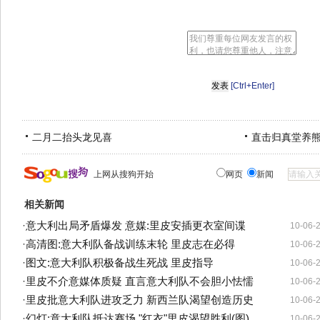
[Ctrl+Enter]
二月二抬头龙见喜
直击归真堂养
上网从搜狗开始
网页
新闻
相关新闻
·
意大利出局矛盾爆发 意媒:里皮安插更衣室间谍
10-06-
·
高清图:意大利队备战训练末轮 里皮志在必得
10-06-
·
图文:意大利队积极备战生死战 里皮指导
10-06-
·
里皮不介意媒体质疑 直言意大利队不会胆小怯懦
10-06-
·
里皮批意大利队进攻乏力 新西兰队渴望创造历史
10-06-
·
幻灯:意大利队抵达赛场 "红衣"里皮渴望胜利(图)
10-06-