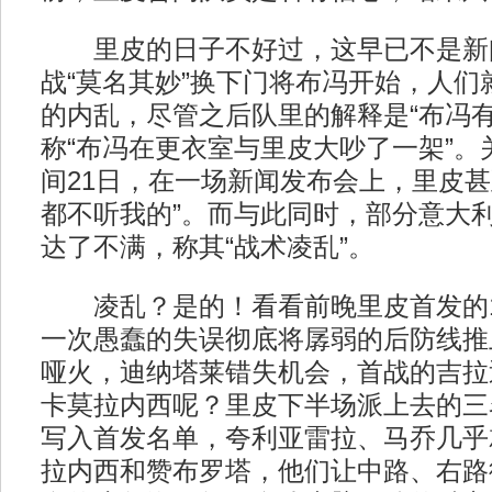
里皮的日子不好过，这早已不是新
战“莫名其妙”换下门将布冯开始，人们
的内乱，尽管之后队里的解释是“布冯有
称“布冯在更衣室与里皮大吵了一架”。
间21日，在一场新闻发布会上，里皮甚
都不听我的”。而与此同时，部分意大
达了不满，称其“战术凌乱”。
凌乱？是的！看看前晚里皮首发的1
一次愚蠢的失误彻底将孱弱的后防线推
哑火，迪纳塔莱错失机会，首战的吉拉
卡莫拉内西呢？里皮下半场派上去的三
写入首发名单，夸利亚雷拉、马乔几乎
拉内西和赞布罗塔，他们让中路、右路