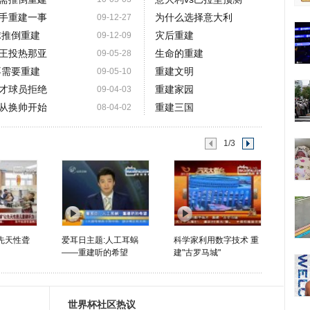
手重建一事
为什么选择意大利
09-12-27
球推倒重建
灾后重建
09-12-09
王投热那亚
生命的重建
09-05-28
不需要重建
重建文明
09-05-10
才球员拒绝
重建家园
09-04-03
从换帅开始
重建三国
08-04-02
1/3
让先天性聋
爱耳日主题:人工耳蜗
科学家利用数字技术 重
——重建听的希望
建"古罗马城"
世界杯社区热议