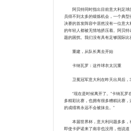
阿贝特同时指出目前意大利足球的
员得不到太多的锻炼机会，一个典型
决赛的首发阵容中居然没有一位意大
的年轻人都被无情地挤压着。阿贝特
题的困扰。我们没有具有足够国际比
重建，从队长离去开始
卡纳瓦罗：这件球衣太沉重
卫冕冠军意大利在昨天出局后，3
“现在是时候离开了。”卡纳瓦罗在
多精彩比赛，也拥有很多糟糕比赛，这
的成绩将永远不会被抹去。”
本届世界杯，意大利问题多多，有
即使卡萨诺来了南非也没用，他说道