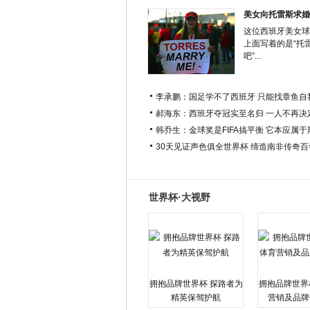
美女向托雷斯求婚
这位西班牙美女球
上面写着的是“托
吧”...
李承鹏：国足学不了西班牙 只能找章鱼自
郝海东：西班牙夺冠实至名归 一人不再决
韩乔生：金球奖是FIFA搞平衡 它本应属
30天见证声色俱全世界杯 缔造南非传奇
世界杯·大视野
拥抱品牌世界杯 探路者为
拥抱品牌世界
精英保驾护航
营销及品牌