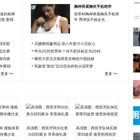
胸神再展胸夹手机绝学
迷的标牌
世界杯胸神再展胸夹手机绝
雷斯 娶我
学 秀球技不慎走光...
我安慰
贝嫂购情趣用品 添八件套讨小贝欢心
定比赛
申办2030世界杯？何不把目标定为2046
于斯内德
曝郑大世北京购房意在物色中国姑娘
百年辉煌
死敌变“新欢”贝尔恐击碎热火冠军梦
更多 >>
更多 >>
杯 搜狐体育
高清图：西班牙阿尔比奥
高清图：西班牙队纳瓦斯
传播沙龙
尔回到家乡 享英雄礼遇
荣归故里 接受热情祝贺