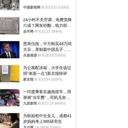
中国新闻网
昨天23:31
61评论
24小时不关空调，电费竟降
六成？网友吵翻，电力部门
回应→
金羊网
昨天21:13
38评论
恩将仇报，中方刚买48万吨
大豆，美制裁中国瓜子，布
林肯措辞变了
兵器展望
昨天16:58
20评论
为公寓配冰箱，大学生该过
得“体面一点”|新京报快评
新京报
昨天16:54
20评论
一印度乘客在越南搭车，用
谢谢“当车费”，司机无奈发
笑；印度网友：不代表印度
九派新闻
昨天22:14
84评论
人
为鼓励初中生女儿，成都41
岁妈妈考上985研究生
大众网
14小时前
55评论