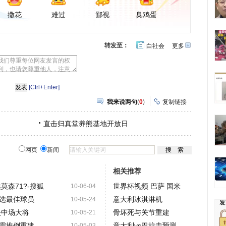
撒花
难过
鄙视
臭鸡蛋
转发至：
白社会
更多
开
心
豆
网
瓣
[Ctrl+Enter]
我来说两句
(
0
)
复制链接
直击归真堂养熊基地开放日
网页
新闻
相关推荐
莫森71?-搜狐
世界杯视频 巴萨 国米
10-06-04
选最佳球员
意大利冰淇淋机
10-05-24
失中场大将
骨坏死与关节重建
10-05-21
需推倒重建
意大利vs巴拉圭预测
10-05-03