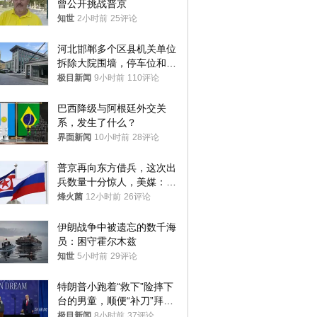
曾公开挑战普京
知世
2小时前
25评论
河北邯郸多个区县机关单位
拆除大院围墙，停车位和厕
所免费开放，当地多部门回
极目新闻
9小时前
110评论
应
巴西降级与阿根廷外交关
系，发生了什么？
界面新闻
10小时前
28评论
普京再向东方借兵，这次出
兵数量十分惊人，美媒：俄
朝要动真格？
烽火菌
12小时前
26评论
伊朗战争中被遗忘的数千海
员：困守霍尔木兹
知世
5小时前
29评论
特朗普小跑着“救下”险摔下
台的男童，顺便“补刀”拜
登：“我可不想他像拜登一
极目新闻
8小时前
37评论