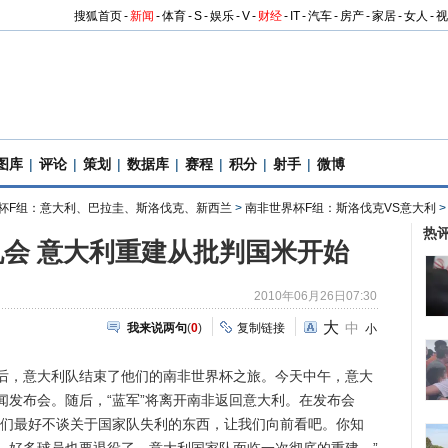
搜狐首页
-
新闻
-
体育
-
S
-
娱乐
-
V
-
财经
-
IT
-
汽车
-
房产
-
家居
-
女人
-
视
图库
|
评论
|
策划
|
数据库
|
赛程
|
积分
|
射手
|
微博
杯F组：意大利、巴拉圭、斯洛伐克、新西兰
>
南非世界杯F组：斯洛伐克VS意大利
热
会 意大利重建从批判国米开始
2010年06月26日07:30
大
中
我来说两句
(
0
)
复制链接
小
，意大利队结束了他们的南非世界杯之旅。今天中午，意大
闻发布会。随后，“蓝军”将离开南非返回意大利。在发布会
我们最好不谈关于国家队失利的东西，让我们向前看吧。你知