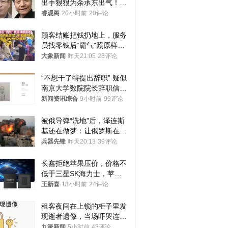
出手狠狠为余承东出气！雷
军果然没说错
睿观阁
20小时前
20评论
顾客结账把钱扔地上，服务
员找零钱后“霸气”照原样扔
回去
大象新闻
昨天21:05
28评论
“不想干了特提出辞职” 疑似
南京大学数院院长辞职信流
传 院方回应
新闻资讯综合
9小时前
99评论
被俄导弹“洗地”后，泽连斯
基还在做梦：让俄罗斯在冬
季前求和？
兵器先锋
昨天20:13
39评论
长鑫拒绝苹果压价，价格不
低于三星SK海力士，苹果
失去了议价权
王新喜
13小时前
24评论
租客夜间在上锁的柜子里发
现逝者遗像，当场吓哭连夜
搬离，房东退还押金
九派新闻
5小时前
43评论