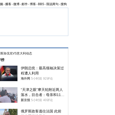
频
-
播客
-
微博
-
邮件
-
博客
-
BBS
-
我说两句
-
搜狗
>
斯洛伐克VS意大利动态
评榜
伊朗总统：最高领袖决策过
程遭人利用
海外网
5小时前
92评论
“天津之眼”摩天轮附近两人
落水，目击者：母亲和11岁
儿子先后被打捞上岸
新京报
5小时前
40评论
俄罗斯政客逃往法国 此前