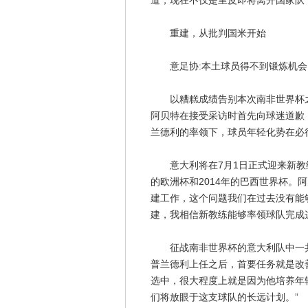
道，现在不仅是里皮即将离开国家队
重建，从批判国米开始
意足协:本土球员得不到锻炼机会
以糟糕成绩告别本次南非世界杯之
阿贝特在接受采访时首先向球迷道歉
兰德利的率领下，球员年轻化势在必
意大利将在7月1日正式迎来新教练
的欧洲杯和2014年的巴西世界杯。
建工作，这个问题我们在过去没有能
建，我相信新教练能够率领球队完成
征战南非世界杯的意大利队中一共有
普兰德利上任之后，首要任务就是改
选中，很大程度上就是因为他培养年
们将放眼于这支球队的长远计划。”