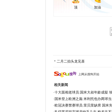
顶
加油
二月二抬头龙见喜
上网从搜狗开始
相关新闻
·
十大面相老球员:国米大叔年龄成疑 埃
·
国米登上欧洲之巅 米利托包办两球当
·
欧冠决赛禁赛球员:里贝里缺席 国米
·
扎切罗尼坦言球员缺乏斗志 称尤文不