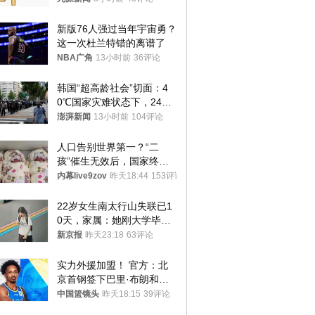
新版76人强过当年宇宙勇？
这一次杜兰特错的离谱了
NBA广角
13小时前
36评论
韩国“超高龄社会”切面：4
0℃国家灾难状态下，2400
名首尔老人还在巷子里收废
澎湃新闻
13小时前
104评论
纸
人口告别世界第一？“二
孩”催生无效后，国家终于
向住房出手了！
内幕live9zov
昨天18:44
153评论
22岁女生南太行山失联已1
0天，家属：她刚大学毕业
想到山里旅行
新京报
昨天23:18
63评论
实力外援加盟！ 官方：北
京首钢签下巴里·布朗和桑
普森
中国篮镜头
昨天18:15
39评论