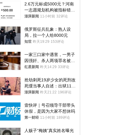
2.6万元标成5000元？河南
一志愿规划机构被指标错学
费致考生复读
澎湃新闻
11小时前
32评论
俄罗斯征兵乱象：熟人设
局，拉一个人给8000元
知世
昨天19:29
153评论
一家三口家中遇害，一男子
因强奸、杀人两项罪名被判
死缓 最高检介入后改判无
红星新闻
昨天14:29
33评论
罪
抢劫刺死19岁少女的死刑改
死缓当事人自述：出狱11年
间始终刻意躲避被害人家属
澎湃新闻
昨天21:22
196评论
壹快评｜号召领导干部带头
休假，是因为大家不想休吗
第一财经
11小时前
189评论
人贩子“梅姨”真实姓名曝光