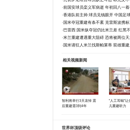
·
前国安球员栾义军病逝 年初回八一着
·
香港队前主帅:球员见钱眼开 中国足
·
国米夺冠重建有条不紊 克雷斯波携标
·
巴雷西:国米纵夺冠仍比米兰差 红黑
·
米兰重建遭遇重大阻碍 恐将被两位天
·
国米请狂人米兰找斯帕莱蒂 双雄重建
相关视频新闻
智利将举行3天哀悼 震
"人工耳蜗"
后重建需3到4年
儿重建听力
世界杯顶级评论