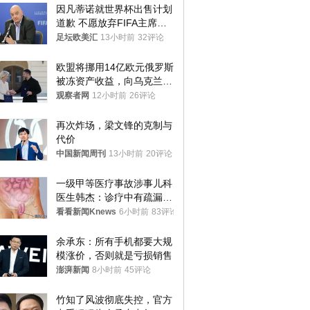
因凡蒂诺就世界杯出售计划
道歉 不愿放弃FIFA主席职
位
足坛欧美汇
13小时前
32评论
欧盟将挪用14亿欧元俄罗斯
被冻资产收益，向乌克兰提
供援助
观察者网
12小时前
26评论
再次炸场，梁文锋的克制与
代价
中国新闻周刊
13小时前
20评论
一级甲等医疗事故涉事儿科
医生韩杰：诊疗中有疏漏，
我认错，但不能认罪
看看新闻Knews
6小时前
83评论
余承东：所有手机都要大规
模涨价，否则就是亏损销售
澎湃新闻
8小时前
45评论
竹知了风波彻底失控，官方