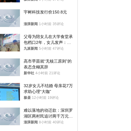
样摔下来”
宇树科技发行价150.8元
澎湃新闻
1小时前
35评论
父母为陪女儿在大学食堂承
包档口2年，女儿发声：初
衷是为了陪伴，毕业后将不
九派新闻
5小时前
47评论
再营业
高市早苗就“无核三原则”的
表态含糊其辞
新华社
4小时前
21评论
32岁女儿不结婚 母亲花7万
求助心理“大咖”
极昼
12小时前
19评论
难以落地的动迁款：深圳罗
湖区两村民追讨两千万元动
迁款八年未果
澎湃新闻
8小时前
40评论