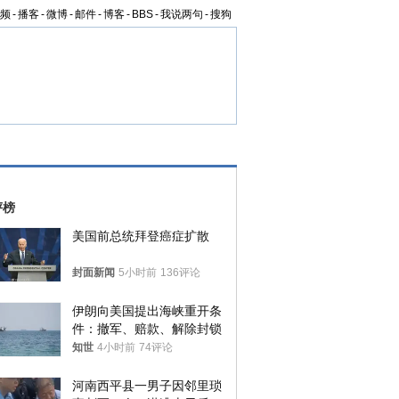
频
-
播客
-
微博
-
邮件
-
博客
-
BBS
-
我说两句
-
搜狗
评榜
美国前总统拜登癌症扩散
封面新闻
5小时前
136评论
伊朗向美国提出海峡重开条
件：撤军、赔款、解除封锁
知世
4小时前
74评论
河南西平县一男子因邻里琐