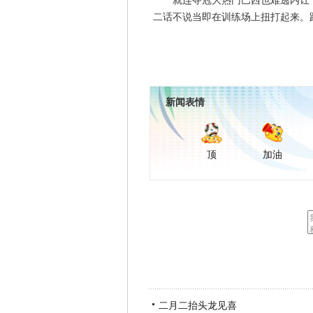
就连夺冠大热门巴西也难逃内讧，
二话不说当即在训练场上扭打起来。
新闻表情
顶
加油
二月二抬头龙见喜