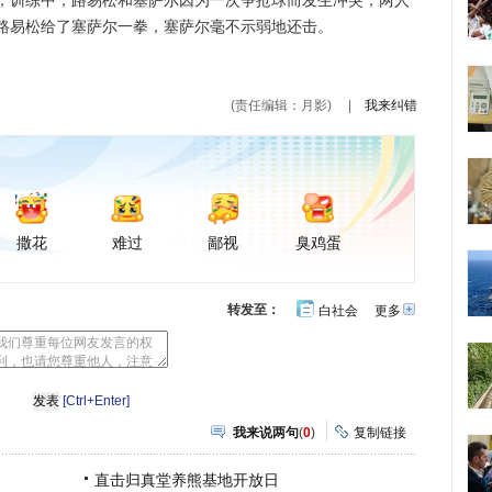
训练中，路易松和塞萨尔因为一次争抢球而发生冲突，两人
路易松给了塞萨尔一拳，塞萨尔毫不示弱地还击。
(责任编辑：月影)
|
我来纠错
撒花
难过
鄙视
臭鸡蛋
转发至：
白社会
更多
开
心
豆
网
瓣
[Ctrl+Enter]
我来说两句
(
0
)
复制链接
直击归真堂养熊基地开放日