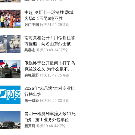
机等
中超-奥斯卡一球制胜 蓉城
客场0-1玉昆6轮不胜
射门中国
昨天21:59
29评论
南海真相公开！用命挡住菲
方撞船，两名山东烈士被授
武警最高荣誉
兵器志
昨天13:49
143评论
俄媒终于公开质问！打了乌
克兰这么久,为什么赢不了?
答案令人沉默
尖锋视野
昨天13:47
75评论
2026年“未录满”本科专业排
行榜出炉
第一财经
昨天20:59
33评论
昆明一检测列车撞人致11死
2伤，施工业务外包单位被
罚1.5万元，国铁昆明局被
新黄河
昨天19:46
44评论
罚300万元