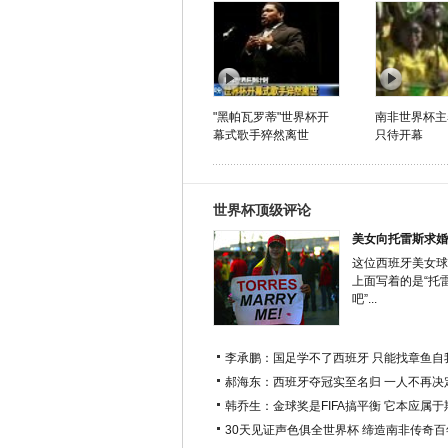
"黑帕瓦罗蒂"世界杯开
南非世界杯主
幕式歌手猝然离世
只待开幕
世界杯顶级评论
美女向托雷斯求婚
这位西班牙美女球
上面写着的是“托
吧”...
李承鹏：国足学不了西班牙 只能找章鱼自
郝海东：西班牙夺冠实至名归 一人不再决
韩乔生：金球奖是FIFA搞平衡 它本应属
30天见证声色俱全世界杯 缔造南非传奇