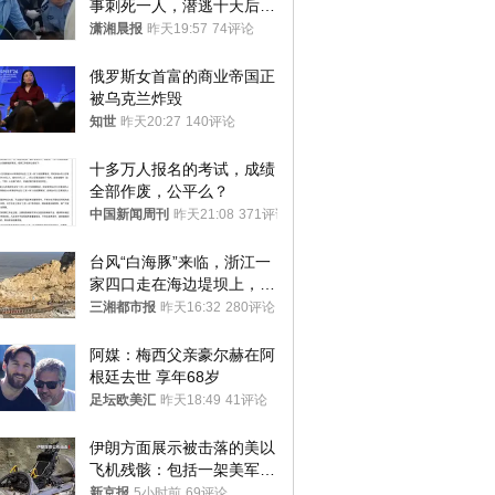
事刺死一人，潜逃十天后在
十多公里外一片玉米地里落
潇湘晨报
昨天19:57
74评论
网
俄罗斯女首富的商业帝国正
被乌克兰炸毁
知世
昨天20:27
140评论
十多万人报名的考试，成绩
全部作废，公平么？
中国新闻周刊
昨天21:08
371评论
台风“白海豚”来临，浙江一
家四口走在海边堤坝上，其
中9岁男孩被巨浪卷入海
三湘都市报
昨天16:32
280评论
中，搜救仍在进行
阿媒：梅西父亲豪尔赫在阿
根廷去世 享年68岁
足坛欧美汇
昨天18:49
41评论
伊朗方面展示被击落的美以
飞机残骸：包括一架美军F-
15战斗机残骸以及多架无人
新京报
5小时前
69评论