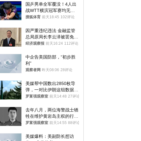
国乒男单全军覆没！4人出
战WTT横滨冠军赛均无缘
八强
搜狐体育
前天18:45
102评论
因严重违纪违法 金融监管
总局原局长李云泽被罢免全
国人大代表
经济观察报
前天16:24
112评论
中企告美国防部，“初步胜
利”
观察者网
昨天08:06
28评论
美媒帮中国数出2850枚导
弹，一对比伊朗这组数据，
发现出大事了
罗富强观察室
前天14:48
27评论
去年八月，两位海警战士牺
牲在维护黄岩岛主权的行动
中
罗富强观察室
前天14:55
88评论
美媒爆料：美副防长想访