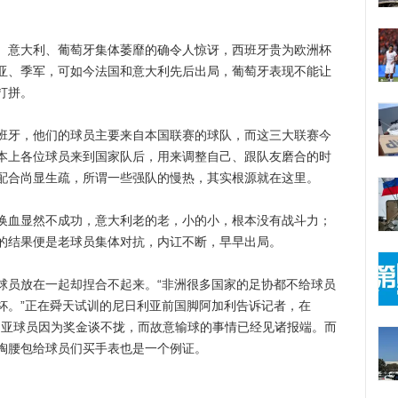
意大利、葡萄牙集体萎靡的确令人惊讶，西班牙贵为欧洲杯
亚、季军，可如今法国和意大利先后出局，葡萄牙表现不能让
打拼。
牙，他们的球员主要来自本国联赛的球队，而这三大联赛今
本上各位球员来到国家队后，用来调整自己、跟队友磨合的时
配合尚显生疏，所谓一些强队的慢热，其实根源就在这里。
血显然不成功，意大利老的老，小的小，根本没有战斗力；
的结果便是老球员集体对抗，内讧不断，早早出局。
员放在一起却捏合不起来。“非洲很多国家的足协都不给球员
杯。”正在舜天试训的尼日利亚前国脚阿加利告诉记者，在
日利亚球员因为奖金谈不拢，而故意输球的事情已经见诸报端。而
掏腰包给球员们买手表也是一个例证。