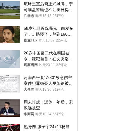
琉球王室后裔正式摊牌，宁
可满盘皆输也不让美日得
逞，中国成关键
兵器志
昨天15:18
25评论
58岁江珊近况曝光：白发多
了，走路慢了，胖到160
斤，没单位也没退休金
依壹Talk
昨天13:07
22评论
20岁中国富二代在泰国被
杀，嫌犯自首：在女友浴室
看到他
观察者网
昨天23:11
32评论
河南西平县“7·30”故意伤害
案件犯罪嫌疑人夏某钢被抓
获
大众网
昨天18:36
81评论
周末打虎！退休一年后，宋
致远被查
华商网
昨天10:24
65评论
热身赛-张子宇24+11杨舒