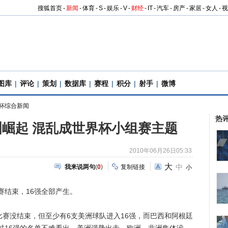
搜狐首页
-
新闻
-
体育
-
S
-
娱乐
-
V
-
财经
-
IT
-
汽车
-
房产
-
家居
-
女人
-
视
图库
|
评论
|
策划
|
数据库
|
赛程
|
积分
|
射手
|
微博
杯综合新闻
热
崛起 混乱成世界杯小组赛主题
2010年06月26日05:33
大
中
我来说两句
(
0
)
复制链接
小
结束，16强全部产生。
没结束，但至少有6支美洲球队进入16强，而巴西和阿根廷