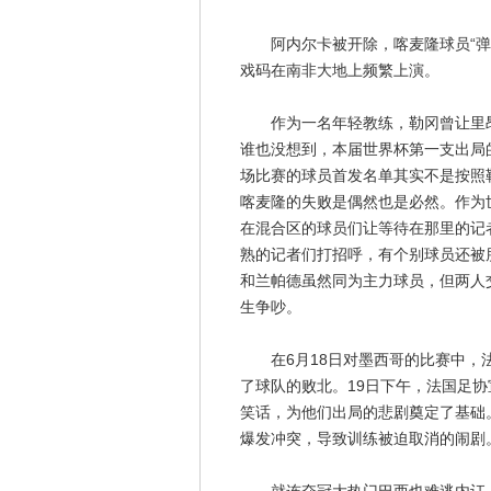
阿内尔卡被开除，喀麦隆球员“弹劾
戏码在南非大地上频繁上演。
作为一名年轻教练，勒冈曾让里昂
谁也没想到，本届世界杯第一支出局
场比赛的球员首发名单其实不是按照
喀麦隆的失败是偶然也是必然。作为
在混合区的球员们让等待在那里的记
熟的记者们打招呼，有个别球员还被
和兰帕德虽然同为主力球员，但两人
生争吵。
在6月18日对墨西哥的比赛中，法
了球队的败北。19日下午，法国足
笑话，为他们出局的悲剧奠定了基础
爆发冲突，导致训练被迫取消的闹剧