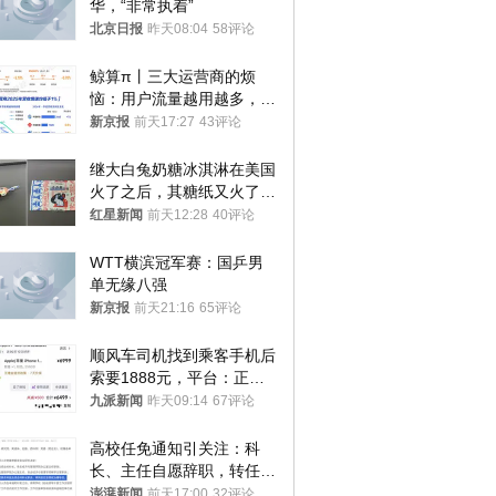
华，“非常执着”
北京日报
昨天08:04
58评论
鲸算π丨三大运营商的烦
恼：用户流量越用越多，收
入却越来越少
新京报
前天17:27
43评论
继大白兔奶糖冰淇淋在美国
火了之后，其糖纸又火了！
海外博主盛赞：平面设计经
红星新闻
前天12:28
40评论
典之作
WTT横滨冠军赛：国乒男
单无缘八强
新京报
前天21:16
65评论
顺风车司机找到乘客手机后
索要1888元，平台：正和
司机沟通协商
九派新闻
昨天09:14
67评论
高校任免通知引关注：科
长、主任自愿辞职，转任思
政辅导员
澎湃新闻
前天17:00
32评论