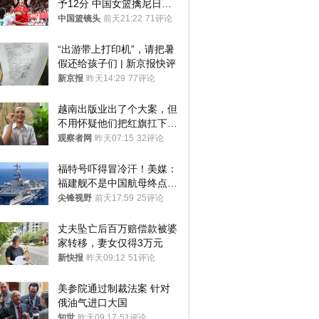
予12分 中国女篮擒尼日利
亚
中国篮镜头
前天21:22
71评论
“出游带上打印机”，请把暑
假还给孩子们 | 新京报快评
新京报
昨天14:29
77评论
越南出版业出了个大案，但
不用怀疑他们把红旗扛下去
的决心
观察者网
昨天07:15
32评论
福特号吓得冒冷汗！美媒：
福建舰不是中国航母终点，
而是新起点！
尖锋视野
前天17:59
25评论
丈夫坠亡后百万赔偿款被婆
家转移，妻女仅得3万元
新快报
昨天09:12
51评论
美参院通过制裁法案 针对
俄油气进口大国
知世
昨天09:17
51评论