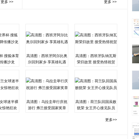
更多 >>
更多 >>
杯 搜狐体育
高清图：西班牙阿尔比奥
高清图：西班牙队纳瓦斯
传播沙龙
尔回到家乡 享英雄礼遇
荣归故里 接受热情祝贺
女球迷半裸
高清图：乌拉圭举行庆祝
高清图：荷兰队回国虽败
女惊艳狂欢
游行 弗兰接受国家奖章
犹荣 女王开心接见队员
更多>>