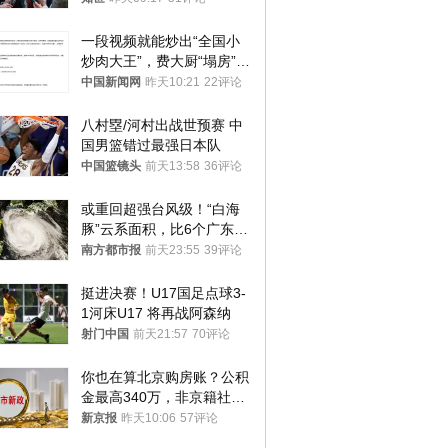
一段视频就能炒出“全国小
炒肉大王”，费大厨“塌房”了
吗？
中国新闻网
昨天10:21
22评论
八村塁/河村出战世预赛 中
国男篮错过最强日本队
中国篮镜头
前天13:58
36评论
或重回超强台风级！“白海
豚”云系面积，比6个广东还
大！深圳官方：注意这件事
南方都市报
前天23:55
39评论
挺进决赛！U17国足点球3-
1河床U17 将再战阿森纳
射门中国
前天21:57
70评论
你也在算北京购房账？公积
金最高340万，非京籍社保
1年
新京报
昨天10:06
57评论