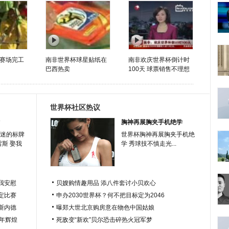
赛场完工
南非世界杯球星贴纸在
南非欢庆世界杯倒计时
巴西热卖
100天 球票销售不理想
世界杯社区热议
胸神再展胸夹手机绝学
迷的标牌
世界杯胸神再展胸夹手机绝
雷斯 娶我
学 秀球技不慎走光...
我安慰
贝嫂购情趣用品 添八件套讨小贝欢心
定比赛
申办2030世界杯？何不把目标定为2046
于斯内德
曝郑大世北京购房意在物色中国姑娘
百年辉煌
死敌变“新欢”贝尔恐击碎热火冠军梦