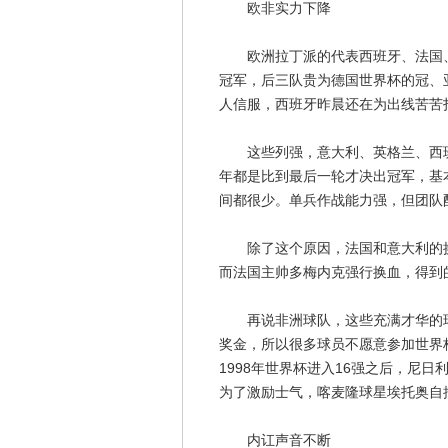
欧非实力下降
欧洲拉丁派的代表西班牙、法国、
冠军，后三队贵为德国世界杯的冠、
人信服，西班牙昨晨还在为出线苦苦
这些列强，意大利、英格兰、西班
年都是比到最后一轮才决出冠军，基
间都很少。单兵作战能力强，但团队
除了这个原因，法国和意大利的换
而法国主帅多梅内克强行换血，得到
再说非洲球队，这些充满才华的球
奖金，所以很多球员不愿意参加世界
1998年世界杯进入16强之后，尼
为了激励士气，喀麦隆球星埃托奥自
内讧声音不断