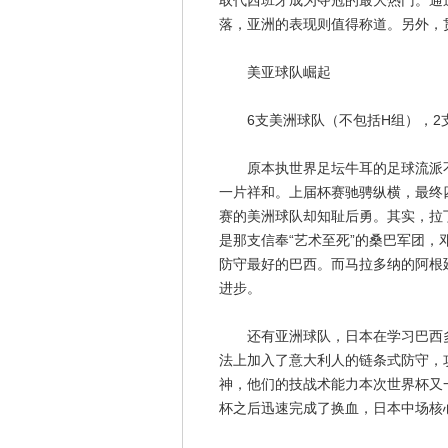
取代西班牙成为夺冠的最大热门。通
落，亚洲的表现则值得称道。另外，
美亚球队崛起
6支美洲球队（不包括H组），2支
原本执世界足坛牛耳的足球流派不
一片祥和。上届杯赛驰骋纵横，最终
赛的美洲球队却知耻后勇。其实，拉
是那支信奉“艺术至死”的桑巴军团
防守最好的巴西。而马拉多纳的阿根
进步。
还有亚洲球队，日本在学习巴西多
法上加入了意大利人的链条式防守，
神，他们的技战术能力本次世界杯又
杯之后迅速完成了换血，日本中场核