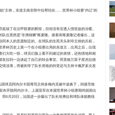
”主帅，东道主南非阵中拉帮结伙……世界杯小组赛“内讧”的
延续了在法甲联赛的辉煌，但却没有尝透人情世故的冷暖。
的队伍竟然是“非洲雄狮”喀麦隆。接着有喀麦隆记者爆出，这
勒冈本人的意愿制定的。在球队的生死关头剥夺主帅的兵权，
世界杯历史上第一个在小组赛出局的东道主，出局之后，出现
者们大吃一惊，球员们脸上看不到难过的表情，还热情地和相
朋友拉到一边谈起了自己的转会事宜。而英格兰双子星杰拉德
交情淡薄，而被剥夺了队长资格的特里还与主帅卡佩罗多次发
国球员阿内尔卡因辱骂主帅多梅内克被中途换下，间接导致
协宣布开除阿内尔卡。上届亚军在本届世界杯小组赛期间就闹出
。而6月20日，法国进一步爆出了队长埃弗拉和球队体能教练
。