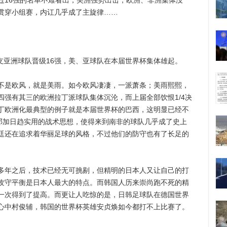
过16强的名单不难看出，美洲强势出击，欧洲、非洲集体没
贯穿小组赛，内讧几乎成了主旋律……
亚洲球队晋级16强，美、亚球队在本届世界杯集体雄起。
是欧风，就是美雨。如今欧风凄凄，一派萧条；美雨熙熙，
四强有其三的欧洲拉丁派球队集体沉沦，而上届全部饮恨1/4决
丁欧洲化最典型的例子就是本届世界杯的巴西，这明显已经不
，邓加日趋实用的战术思想，使得来到南非的球队几乎成了史上
廷还在追求着华丽足球的风格，不过他们的防守也有了长足的
年之后，技术已经无可挑剔，但精明的日本人又让自己的打
攻守平衡是日本人最大的特点。而韩国人历来崇尚跑不死的精
一次得到了提高。而更让人吃惊的是，日韩足球队在德国世界
心中村俊辅，韩国的世界杯英雄安贞焕如今都打不上比赛了。