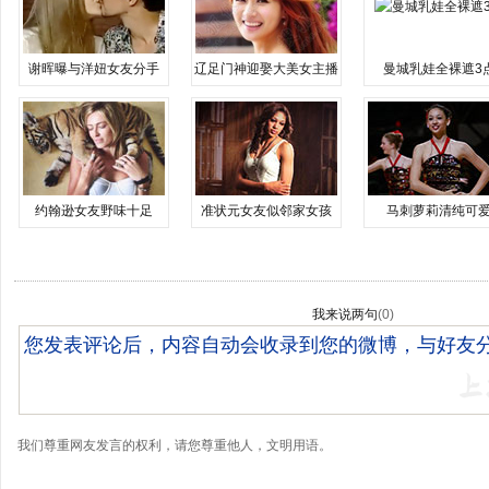
谢晖曝与洋妞女友分手
辽足门神迎娶大美女主播
曼城乳娃全裸遮3
约翰逊女友野味十足
准状元女友似邻家女孩
马刺萝莉清纯可
我来说两句
(
0
)
我们尊重网友发言的权利，请您尊重他人，文明用语。