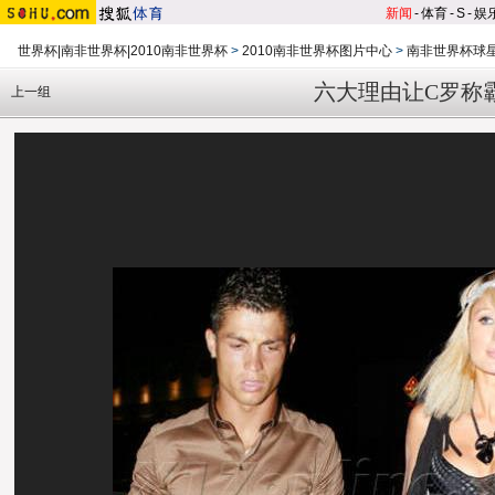
新闻
-
体育
-
S
-
娱
世界杯|南非世界杯|2010南非世界杯
>
2010南非世界杯图片中心
>
南非世界杯球
六大理由让C罗称霸
上一组