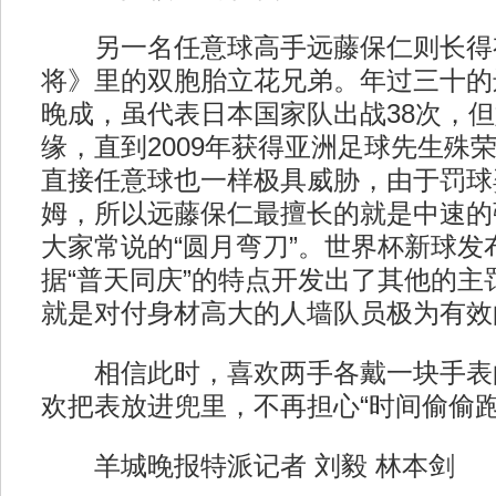
另一名任意球高手远藤保仁则长得
将》里的双胞胎立花兄弟。年过三十的
晚成，虽代表日本国家队出战38次，
缘，直到2009年获得亚洲足球先生殊
直接任意球也一样极具威胁，由于罚球
姆，所以远藤保仁最擅长的就是中速的
大家常说的“圆月弯刀”。世界杯新球发
据“普天同庆”的特点开发出了其他的主
就是对付身材高大的人墙队员极为有效的
相信此时，喜欢两手各戴一块手表
欢把表放进兜里，不再担心“时间偷偷跑
羊城晚报特派记者 刘毅 林本剑