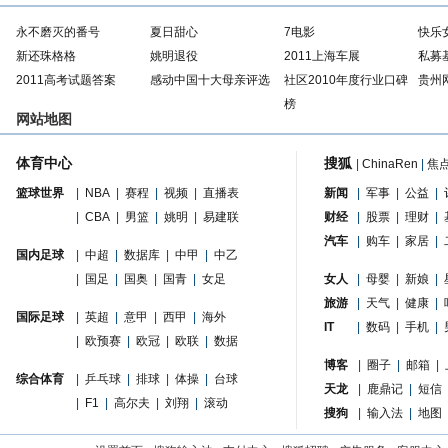
永不磨灭的番号
夏日甜心
7电影
快乐
新还珠格格
姚明退役
2011上海车展
私募
2011高考试题答案
感动中国十大母亲评选
社区2010年度行业口碑
贵州
榜
网站地图
体育中心
搜狐
|
ChinaRen
|
焦
篮球世界
|
NBA
|
赛程
|
视频
|
直播表
新闻
|
军事
|
公益
|
|
CBA
|
男篮
|
姚明
|
易建联
财经
|
股票
|
理财
|
汽车
|
购车
|
家居
|
国内足球
|
中超
|
数据库
|
中甲
|
中乙
|
国足
|
国奥
|
国青
|
女足
女人
|
母婴
|
新娘
|
旅游
|
天气
|
健康
|
国际足球
|
英超
|
意甲
|
西甲
|
海外
IT
|
数码
|
手机
|
|
欧预赛
|
欧冠
|
欧联
|
数据
博客
|
圈子
|
邮箱
|
综合体育
|
乒乓球
|
排球
|
体操
|
台球
天龙
|
鹿鼎记
|
短信
|
F1
|
高尔夫
|
刘翔
|
滚动
搜狗
|
输入法
|
地图