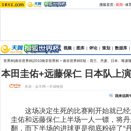
搜狐首页
-
新闻
-
体
视频
|
图库
|
评论
|
策划
|
数据库
|
世界杯|南非世界杯|2010南非世界杯
>
南非世界杯E组：荷兰、丹麦、日本、喀麦
本田圭佑+远藤保仁 日本队上
来源：
金羊网—羊城晚报
我来说两
这场决定生死的比赛刚开始就已经
圭佑和远藤保仁上半场一人一镖，将丹
翻，而下半场的进球更是彻底粉碎了“丹