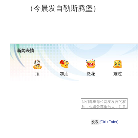
（今晨发自勒斯腾堡）
新闻表情
顶
加油
撒花
难过
[Ctrl+Enter]