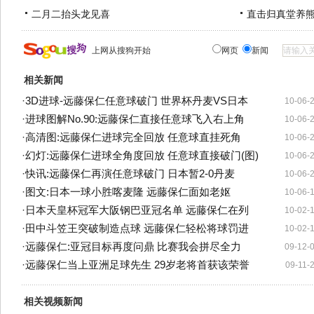
二月二抬头龙见喜
直击归真堂养
上网从搜狗开始
网页
新闻
相关新闻
·
3D进球-远藤保仁任意球破门 世界杯丹麦VS日本
10-06-
·
进球图解No.90:远藤保仁直接任意球飞入右上角
10-06-
·
高清图:远藤保仁进球完全回放 任意球直挂死角
10-06-
·
幻灯:远藤保仁进球全角度回放 任意球直接破门(图)
10-06-
·
快讯:远藤保仁再演任意球破门 日本暂2-0丹麦
10-06-
·
图文:日本一球小胜喀麦隆 远藤保仁面如老妪
10-06-
·
日本天皇杯冠军大阪钢巴亚冠名单 远藤保仁在列
10-02-
·
田中斗笠王突破制造点球 远藤保仁轻松将球罚进
10-02-
·
远藤保仁:亚冠目标再度问鼎 比赛我会拼尽全力
09-12-
·
远藤保仁当上亚洲足球先生 29岁老将首获该荣誉
09-11-
相关视频新闻