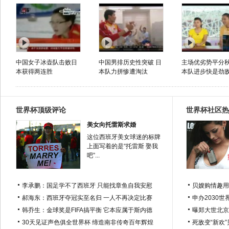
中国女子冰壶队击败日
中国男排历史性突破 日
主场优劣势平分秋
本获得两连胜
本队力拼惨遭淘汰
本队进步快是劲
世界杯顶级评论
世界杯社区热
美女向托雷斯求婚
这位西班牙美女球迷的标牌
上面写着的是“托雷斯 娶我
吧”...
李承鹏：国足学不了西班牙 只能找章鱼自我安慰
贝嫂购情趣用
郝海东：西班牙夺冠实至名归 一人不再决定比赛
申办2030世
韩乔生：金球奖是FIFA搞平衡 它本应属于斯内德
曝郑大世北京
30天见证声色俱全世界杯 缔造南非传奇百年辉煌
死敌变“新欢